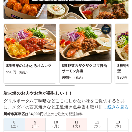
8種野菜のふわとろオムレツ
8種野菜のザクザクゴマ醤油
8種野菜
サーモン弁当
蛮
990円
（税込）
990円
990円
（税込）
（
炭火焼のお肉やお魚が美味しい！！
グリルポーク八丁味噌などここにしかない味をご提供すると共
に、メダイの西京焼きなど王道焼き魚弁当も取り揃えておりま
…続きを見る
す。多様なニーズにお応えする当店の弁当を是非ご覧下さい。
川崎市高津区
は
34,000円
以上のご注文で配達無料
8
9
10
11
12
13
商品数：
26
締切日時：
1日前19:00
価格帯：
598円～1,200円
（土）
（日）
（月）
（火）
（水）
（木）
配達時間：
7:00～20:00