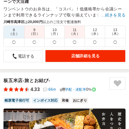
ーンで大活躍
ワンベントウのお弁当は、「コスパ」！低価格帯から会議シー
ンまで利用できるラインナップで取り揃えています。満足度の
…続きを見る
高さでお弁当界のNo.1を目指しています。
川崎市高津区
は
20,000円
以上のご注文で配達無料
8
9
10
11
12
13
商品数：
32
締切日時：
1日前17:00
価格帯：
740円～1,250円
（土）
（日）
（月）
（火）
（水）
（木）
配達時間：
9:30～18:00
◯
◯
◯
◯
◯
◯
数回の数変更にも、気持ちの良い対応でした。
店舗詳細を見る
電話する
4.0
川崎太鼓仲間響
コンサートスタッフへのお弁当でした。遠く石川県からの招
待メンバーが、11人増えたり、医療担当を増やしたりで、何
度も数の変更をさせていただきました。
板五米店-旅とお結び-
その度に、気持ちの良い対応で、良かったです。
4.33
66
0
早配・遅配率
%
件
当日は、たくさんの方に美味しかったと言われました。
私には、量が多すぎるほどでした。
帳票電子発行可
インボイス対応
和食
おにぎり
ご利用シーン：
イベント運営
›
コンサート
参加者の年齢：
40代～50代
男女比：
男性多め
神奈川県川崎市高津区溝口
2025/11/25