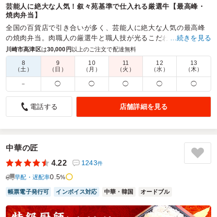
芸能人に絶大な人気！叙々苑基準で仕入れる厳選牛【最高峰・
焼肉弁当】
全国の百貨店で引き合いが多く、芸能人に絶大な人気の最高峰
の焼肉弁当。肉職人の厳選牛と職人技が光るこだわりの秘伝ダ
…続きを見る
レや自家製キムチ。冷めても美味しいを追求した逸品。
川崎市高津区
は
30,000円
以上のご注文で配達無料
8
9
10
11
12
13
商品数：
16
締切日時：
2日前17:00
価格帯：
356円～4,800円
（土）
（日）
（月）
（火）
（水）
（木）
配達時間：
9:30～18:00
－
◯
◯
◯
◯
◯
味も美味しく、さすがの叙々苑弁当でした
店舗詳細を見る
電話する
4.5
叙々苑の高級焼肉弁当をランチミーティングで、部門のメン
バーに配布しました。
皆から大変好評で、美味しさと品質に感動してもらえまし
中華の匠
た。
4.22
1243
件
特に、焼肉の味付けが絶妙で、肉の柔らかさも完璧でした。
0.5
量も適切で満足感が高かったですが、副菜にもう少しサラダ
早配・遅配率
%
のような野菜があればさらに良かったという意見もありまし
帳票電子発行可
インボイス対応
中華・韓国
オードブル
た。
特別な場面での食事として、再度利用したいと思います。