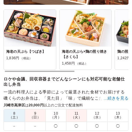
海老の天ぷら【つばき】
海老の天ぷら×鶏の照り焼き
鶏の照り
【さくら】
1,836円
1,242円
（税込）
1,458円
（税込）
ロケや会議、回収容器までどんなシーンにも対応可能な老舗仕
出し弁当
一流の料理人による季節によって厳選された食材でお届けする
磯くらのお弁当は、「見た目」「味」で繊細なこだわりを様々
…続きを見る
なシーンでお楽しみいただけます。
川崎市高津区
は
20,000円
以上のご注文で配達無料
8
9
10
11
12
13
商品数：
18
締切日時：
1日前12:00
価格帯：
1,080円～1,836円
（土）
（日）
（月）
（火）
（水）
（木）
配達時間：
10:00～18:00
－
－
◯
◯
◯
◯