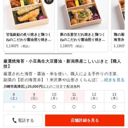
甘塩銀鮭の炙り焼きと鶏つく
豚の生姜甘だれ焼きと鶏つく
鶏の葱味
ねのこだわり醤油照り焼き弁
ねのこだわり醤油照り焼き弁
海苔弁
当
当
1,180円
1,180円
1,180円
（税込）
（税込）
厳選焼海苔・小豆島生大豆醤油・新潟県産こしいぶきと【職人
技】
厳選された海苔・醤油・米を使い、職人による手作りの主菜、
副菜の【匠の海苔弁】！米沢豚や山形さくらんぼ鶏・黒毛和牛
…続きを見る
カルビのお弁当はロケや会議・大切なお集まりにお薦めです。
川崎市高津区
は
25,000円
以上のご注文で配達無料
8
9
10
11
12
13
商品数：
29
締切日時：
1日前15:00
価格帯：
648円～1,620円
（土）
（日）
（月）
（火）
（水）
（木）
配達時間：
9:00～17:00
－
◯
◯
◯
◯
◯
サイズ感もよく、おいしく満腹感がありました
店舗詳細を見る
電話する
5.0