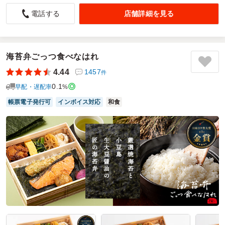
男性社員からの意外な評判で「とても美味しくて普段の昼
店舗詳細を見る
電話する
ごはんはバナナだけなのに全部食べたよ」と、言われまし
た。
5.0
株式会社ビル美研
参加者の方から、どこで買ったの？、と、みんなに聞かれま
海苔弁ごっつ食べなはれ
した。
4.44
1457
件
普段から外食をしない作業員さん達なので見ためのゴージャ
0.1
ス感と２段式になっている弁当が感動的だったようです。
早配・遅配率
%
また、別なシーンでもリピートしたいと思いました。
帳票電子発行可
インボイス対応
和食
ご利用シーン：
会議・セミナー
›
研修
参加者の年齢：
60代以上
男女比：
女性多め
神奈川県川崎市高津区下作延
2026/05/29
磯くらの口コミをもっと見る