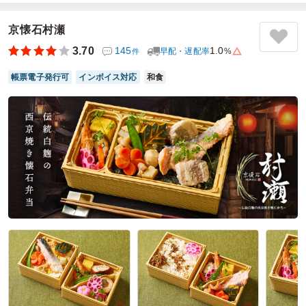
味もおいしく、皆、「おいしい」と喜んで食べてくれまし
た。
京懐石村瀬
また、リピートしたいと考えております！
3.70
145
1.0
早配・遅配率
%
件
一点、お願いとしてメニューをもう少し増やしてほしいと感
帳票電子発行可
インボイス対応
和食
じました！
特に、女性向けのメニューもお願い致します！
是非、ご検討をお願いします！
ご利用シーン：
会議・セミナー
›
研修
参加者の年齢：
20代～30代
男女比：
女性多め
神奈川県川崎市高津区溝口
2024/08/15
ロケ弁魂の口コミをもっと見る