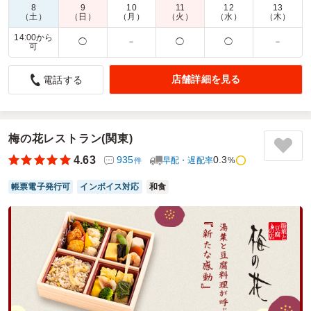
8
9
10
11
12
13
商品数：
40
締切日時：
1日前17:00
価格帯：
972円～2,700円
（土）
（日）
（月）
（火）
（水）
（木）
配達時間：
6:00～20:00
14:00から
◯
－
◯
◯
－
可
こだわり具材の「おにぎり軽食BOX」
店舗詳細を見る
電話する
4.5
彩り豊かな**「軽食BOX」**。鮭の塩味におかかの旨味が重
なるおにぎりは、どこか懐かしくホッとする味わいです。一
方、ツナマヨ×明太子はコクとピリ辛さが絶妙にマッチした
梅の花レストラン(関東)
濃厚な一品。小ぶりながら満足感が高く、具材のコントラス
トが最後まで飽きさせません。忙しい合間のエネルギー補給
4.63
935
0.3
早配・遅配率
%
件
に最適な一箱です。
帳票電子発行可
インボイス対応
和食
ご利用シーン：
－
参加者の年齢：
－
男女比：
－
神奈川県川崎市高津区久地
2025/12/15
板五米店-旅とお結び-の口コミをもっと見る