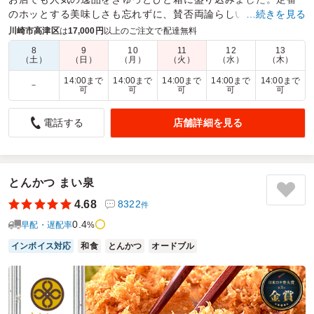
のホッとする美味しさも忘れずに、賛否両論らしい遊び心を散
…続きを見る
りばめた、懐かしいけど新しい 笠原流の特製弁当です。
川崎市高津区
は
17,000円
以上のご注文で配達無料
8
9
10
11
12
13
商品数：
16
締切日時：
1日前09:00
価格帯：
1,620円～9,800円
（土）
（日）
（月）
（火）
（水）
（木）
配達時間：
10:00～14:00
14:00まで
14:00まで
14:00まで
14:00まで
14:00まで
－
可
可
可
可
可
評判良し
店舗詳細を見る
電話する
5.0
医療法人社団彩新会
年に1回の合同ミーティング用に発注いたしました。いつも
お願いしているところのお弁当がかなりの値上がりをしたの
で、どうせなら味に保証がある【賛否両論】様を選択いたし
とんかつ まい泉
ました。「今日のお弁当は美味しかった！」というお声をた
くさんいただき、担当者としては嬉しい限りでした。
4.68
8322
件
0.4
早配・遅配率
%
ご利用シーン：
会議・セミナー
›
研修
参加者の年齢：
30代～40代
男女比：
女性多め
インボイス対応
和食
とんかつ
オードブル
神奈川県川崎市高津区坂戸
2026/04/03
賛否両論の口コミをもっと見る