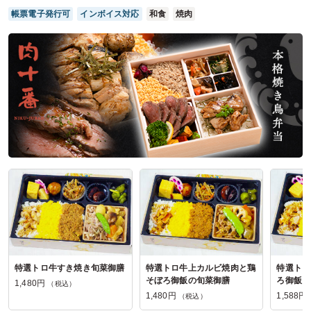
帳票電子発行可
インボイス対応
和食
焼肉
ご利用シーン：
会議・セミナー
›
セミナー
参加者の年齢：
－
男女比：
女性のみ
千葉県千葉市美浜区中瀬
2026/06/18
京懐石村瀬の口コミをもっと見る
特選トロ牛すき焼き旬菜御膳
特選トロ牛上カルビ焼肉と鶏
特選トロ
そぼろ御飯の旬菜御膳
ろ御飯 
1,480円
（税込）
膳
1,480円
1,588円
（税込）