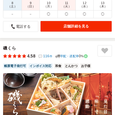
8
9
10
11
12
13
商品数：
38
締切日時：
2日前14:30
価格帯：
194円～2,700円
（土）
（日）
（月）
（火）
（水）
（木）
配達時間：
9:30～18:00
－
－
◯
◯
◯
◯
歓迎会の彩になりました🌸
店舗詳細を見る
電話する
5.0
株式会社ストーンズ
新入社員歓迎会のため、ご注文させて頂きました。
4月さくらの時期でしたので、「さくら」と書かれたお弁当
にしたところ、社員スタッフにも好評でした。
磯くら
お手頃な価格で、沢山の種類のお惣菜が入っており、美味し
4.58
116
0
早配・遅配率
%
件
さに完食されているスタッフばかりでした。
また次回も機会がございましたらご注文させて頂きたいなと
帳票電子発行可
インボイス対応
和食
とんかつ
お子様
思いました。
ありがとうございました。
ご利用シーン：
懇親会
›
歓迎会
参加者の年齢：
20代～30代
男女比：
女性多め
神奈川県川崎市高津区二子
2026/04/06
とんかつ まい泉の口コミをもっと見る