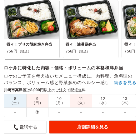
得々！ブリの胡麻焼き弁当
得々！油淋鶏弁当
得々！豚
756円
756円
756円
（税込）
（税込）
（
ロケ弁に特化した内容・価格・ボリュームの本格和洋弁当
ロケのご予算を考え抜いたメニュー構成に、肉料理、魚料理の
バランス、ボリューム感と野菜多めのヘルシー感など業界で求
…続きを見る
められていた理想のお弁当を実現しました。
川崎市高津区
は
8,000円
以上のご注文で配達無料
8
9
10
11
12
13
商品数：
44
締切日時：
1日前15:00
価格帯：
756円～1,200円
（土）
（日）
（月）
（火）
（水）
（木）
配達時間：
9:00～19:00
－
休
－
－
－
－
送料込みで良心的な金額に感謝！
店舗詳細を見る
電話する
4.0
今回、イベントの開催に伴い、利用させて頂きました。