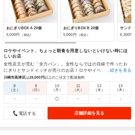
おにぎりBOX A 20個
おにぎりBOX B 20個
サンドイッ
5,000円
5,000円
6,300円
（税込）
（税込）
ロケやイベント、ちょっと朝食を用意しないといけない時にほ
しいお店
女性店主が営む「全力パン」。女性ならではの目線で作ったお
にぎりとサンドイッチが売りのお店！ロケやイベントでかなり
…続きを見る
重宝されるお店
川崎市高津区
は
28,000円
以上のご注文で配達無料
8
9
10
11
12
13
商品数：
26
締切日時：
2日前12:00
価格帯：
540円～950円
（土）
（日）
（月）
（火）
（水）
（木）
配達時間：
5:30～18:00
－
－
◯
－
－
－
サンドイッチもおにぎりも一緒のお店で頼めてとても助か
店舗詳細を見る
電話する
りました
4.0
Co-Growth株式会社
社内で撮影の合間のケータリングとして注文しました。