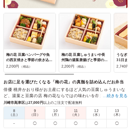
梅の花 豆腐ハンバーグや魚
梅の花 豆腐しゅうまいや長
うなぎ弁
の西京焼きと季節の炊き込み
州鶏の湯葉唐揚げと季節の炊
31日ま
御飯の弁当
き込み御飯の弁当
2,200円
2,200円
2,740円
（税込）
（税込）
お店に足を運びたくなる「梅の花」の真髄を詰め込んだお弁当
俳優 桃井かおり様がお土産にするほど人気の豆腐しゅうまいな
ど、湯葉と豆腐の店 梅の花ならではの味わいを存分にご堪能頂
…続きを見る
くため、一つ一つ心を込めてお作りしております。
川崎市高津区
は
27,000円
以上のご注文で配達無料
8
9
10
11
12
13
商品数：
24
締切日時：
2日前17:00
価格帯：
1,180円～3,500円
（土）
（日）
（月）
（火）
（水）
（木）
配達時間：
10:30～21:00
－
◯
◯
◯
◯
◯