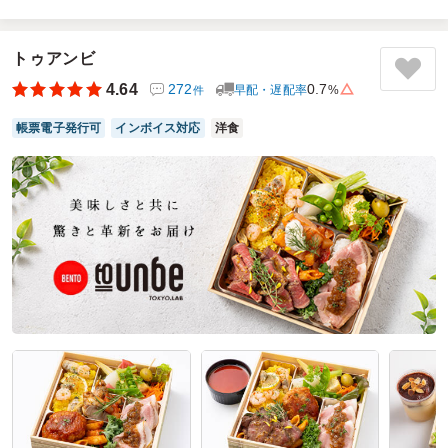
ロケのお弁当として注文させていただきました。種類も豊富
で、肉系・魚系にわけてもさらに種類が多いので、色々選ぶ
ことができて非常に喜んでもらえました。また、主となるお
トゥアンビ
かず以外にもごはんのおかずになるものがたくさん入ってい
4.64
272
0.7
早配・遅配率
%
件
て、ごはんを楽しむことのできるお弁当でした。
帳票電子発行可
インボイス対応
洋食
ご利用シーン：
ロケ・撮影
›
ロケ
参加者の年齢：
20代～30代
男女比：
男性多め
神奈川県川崎市高津区坂戸
2025/06/09
海苔弁ごっつ食べなはれの口コミをもっと見る