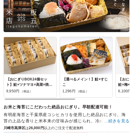
ワンベントウの口コミをもっと見る
【おにぎりBOX24個セッ
【選べるメイン！】鮭×すじ
【おにぎ
ト】鮭×ツナマヨ×高菜×焼き
こ
鮭×梅×
たらこ
9,950円
1,296円
6,100円
（税込）
（税込）
お米と海苔にこだわった絶品おにぎり。早朝配達可能！
有明産海苔と千葉県産コシヒカリを使用した絶品おにぎり。海
苔の上品な香りと米本来の甘味みが感じられ、冷めても「ふっ
…続きを見る
くら」としているおにぎりは至福のひとときを演出します。
川崎市高津区
は
26,000円
以上のご注文で配達無料