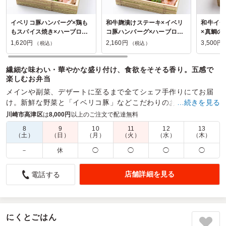
イベリコ豚ハンバーグ×鶏も
和牛麹漬けステーキ×イベリ
和牛イチ
もスパイス焼き×ハーブロー
コ豚ハンバーグ×ハーブロー
×真鯛の
ストポーク【トリプルメイ
ストポーク【クラシックプリ
コ豚のロ
1,620円
2,160円
3,500円
（税込）
（税込）
ン】
ン付き】
洋風ちら
リンティ
繊細な味わい・華やかな盛り付け、食欲をそそる香り。五感で
楽しむお弁当
メインや副菜、デザートに至るまで全てシェフ手作りにてお届
け。新鮮な野菜と「イベリコ豚」などこだわりのお肉のうまみ
…続きを見る
を味わって頂ける本格フレンチ×スペインのお弁当。
川崎市高津区
は
8,000円
以上のご注文で配達無料
8
9
10
11
12
13
商品数：
24
締切日時：
2日前20:00
価格帯：
300円～3,500円
（土）
（日）
（月）
（火）
（水）
（木）
配達時間：
9:00～21:00
－
休
◯
◯
◯
◯
見た目も鮮やかで美味しかったです
店舗詳細を見る
電話する
5.0
会議用のお弁当として購入いたしました。見た目も華やか
で、弁当のボリュームもちょうどよかったです。くるめしさ
んでお弁当を頼んで、失敗したことがありません。とても信
にくとごはん