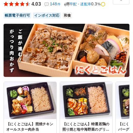
頼しています。配達時間も対応も文句ありません。引き続
4.03
148
0.3
早配・遅配率
%
件
き、利用させていただきます！！
帳票電子発行可
インボイス対応
和食
ご利用シーン：
会議・セミナー
›
会議
参加者の年齢：
30代～40代
男女比：
女性多め
神奈川県川崎市高津区溝口
2026/06/26
トゥアンビの口コミをもっと見る
【にくとごはん】照焼チキン
【にくとごはん】特選若鶏の
【にくと
オールスター肉弁当
照り焼と地中海野菜のグリル
バーグス