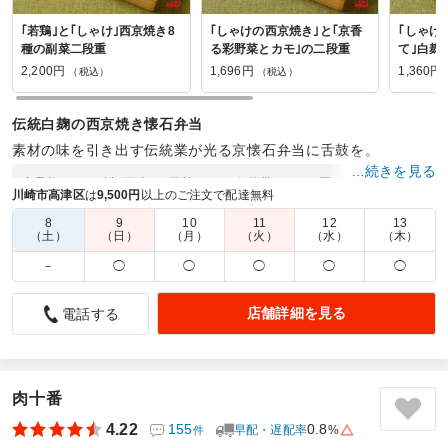
｢若鶏｣と｢しゃけ｣西京焼き8
｢しゃけの西京焼き｣と｢京香
｢しゃけ
種の副菜二段重
る彩野菜とカモ｣の二段重
て｣白麹
当
2,200円
1,696円
1,360円
（税込）
（税込）
伝統白麹の西京焼き懐石弁当
素材の味を引き出す伝統業が光る京懐石弁当に舌鼓を。
…続きを見る
商品数：
12
締切日時：
1日前10:00
価格帯：
1,360円～2,360円
川崎市高津区
は
9,500円
以上のご注文で配達無料
配達時間：
6:00～17:00
8
9
10
11
12
13
（土）
（日）
（月）
（火）
（水）
（木）
お客様用のお弁当
－
◯
◯
◯
◯
◯
4.0
株式会社アルビオン千葉支店
セミナー用お弁当でお願いしました。
店舗詳細を見る
電話する
彩りがとてもよく、見た目から楽しめるお弁当でした。主
菜・副菜のバランスもよく、どのおかずも美味しくいただき
ました。
セミナーの合間にちょうどよいボリュームで、最後まで集中
肉十番
力を保つことができました。
4.22
155
0.8
早配・遅配率
%
件
とてもおいしかったのでお客様に好評でした。