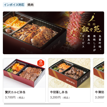
け頂けて、とても安心できました。
インボイス対応
焼肉
また機会があればお願いしようと思います。
ご利用シーン：
スポーツ
›
運動会
参加者の年齢：
不明
男女比：
男女混合
神奈川県横浜市旭区笹野台
2026/06/15
海苔の香りの口コミをもっと見る
贅沢カルビ弁当
牛切落し弁当
牛薄切弁
3,700円
3,200円
3,000円
（税込）
（税込）