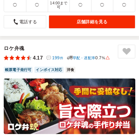
14:00まで
◯
◯
◯
◯
◯
可
朝昼兼用に最適なボリュームとメニュー
店舗詳細を見る
電話する
4.0
株式会社東宝映像美術
スタジオでの撮影時の弁当として発注しました。朝とも昼と
も言い難い時間帯での撮影だったので、どちらでもいけるバ
ランスのお弁当を探していたところ、適度なボリュームでバ
ロケ弁魂
リエーションに富んでいるこちらを利用することになりまし
た。持ち帰りもしやすいパッケージで良かったです。
4.17
199
0.7
早配・遅配率
%
件
ご利用シーン：
ロケ・撮影
›
スタジオ撮影
帳票電子発行可
インボイス対応
洋食
参加者の年齢：
30代～40代
男女比：
女性多め
東京都港区南青山
2026/08/05
ソミーズデリの口コミをもっと見る