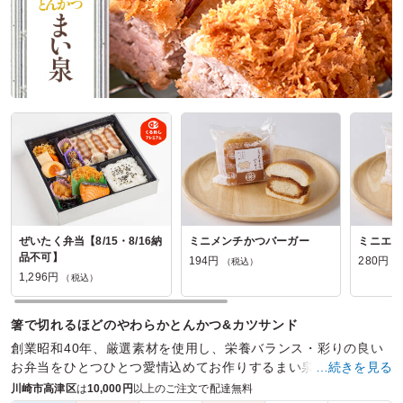
ぜいたく弁当【8/15・8/16納
ミニメンチかつバーガー
ミニエビ
品不可】
194円
280円
（税込）
（
1,296円
（税込）
箸で切れるほどのやわらかとんかつ&カツサンド
創業昭和40年、厳選素材を使用し、栄養バランス・彩りの良い
お弁当をひとつひとつ愛情込めてお作りするまい泉のお弁当
…続きを見る
は、ロケや会議・接待など、様々なシーンで大人気です。
川崎市高津区
は
10,000円
以上のご注文で配達無料