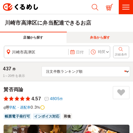
川崎市高津区に弁当配達できるお店
店舗から探す
弁当から探す
川崎市高津区
日付
詳細条件
437
件
1～
20
件を表示
賛否両論
4.57
4805
件
0.3
早配・遅配率
%
帳票電子発行可
インボイス対応
和食