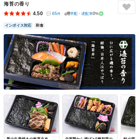
おにぎりとサンドイッチをどちらも頼めるお店を探しており
海苔の香り
初めて注文しましたが、どちらもとても大好評であっという
4.50
65
0
早配・遅配率
%
件
間になくなりました。
またお願いすると思います。ありがとうございました！
インボイス対応
和食
ご利用シーン：
ロケ・撮影
›
撮影
参加者の年齢：
－
男女比：
－
東京都品川区東五反田
2026/06/26
全力パンの口コミをもっと見る
豚の生姜焼きの海苔弁当
自家製から揚げと5種副菜の
鮭の西京