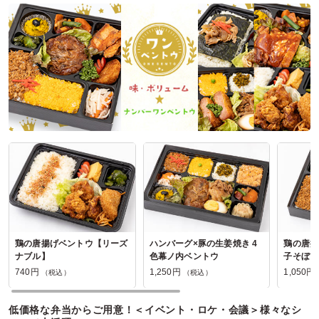
神奈川県川崎市高津区久本
2026/07/13
にくとごはんの口コミをもっと見る
鶏の唐揚げベントウ【リーズ
ハンバーグ×豚の生姜焼き 4
鶏の唐揚
ナブル】
色幕ノ内ベントウ
子そぼろ
740円
1,250円
1,050円
（税込）
（税込）
低価格な弁当からご用意！＜イベント・ロケ・会議＞様々なシ