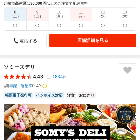
ねた秘伝のレシピ。最強の料理長が鍋を揮います。
川崎市高津区
は
30,000円
以上のご注文で配達無料
8
9
10
11
12
13
商品数：
78
締切日時：
1日前23:45
価格帯：
540円～2,160円
（土）
（日）
（月）
（火）
（水）
（木）
配達時間：
8:00～19:30
◯
◯
◯
◯
◯
◯
中華料理は人気
店舗詳細を見る
電話する
4.5
日本将棋連盟
パーティーの食事メニューとして注文しました。
どれもボリューム満点で、参加者からも「すごい」の声が。
一番人気は「エビのチリソース」。大満足でした。
ソミーズデリ
おつまみプレートについては、冷菜・炒め物・揚げ物とバラ
4.43
1834
件
ンスよく盛り合わせになっています。
0.4
どれも美味しくいただきました。
早配・遅配率
%
帳票電子発行可
インボイス対応
洋食
おにぎり
ご利用シーン：
懇親会
›
懇親会
参加者の年齢：
－
男女比：
男性多め
東京都渋谷区千駄ヶ谷
2026/07/29
中華の匠の口コミをもっと見る