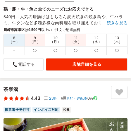
鶏・豚・牛・魚と全てのニーズにお応えできる
540円～人気の唐揚げはもちろん炭火焼きの焼き鳥や、牛ハラ
ミ、牛タンなど多種多様な肉料理を取り揃えております。ロケ
…続きを見る
や会議など様々シーンでご利用ください
川崎市高津区
は
9,500円
以上のご注文で配達無料
8
9
10
11
12
13
商品数：
15
締切日時：
1日前10:00
価格帯：
1,080円～1,588円
（土）
（日）
（月）
（火）
（水）
（木）
配達時間：
6:00～17:00
－
◯
◯
◯
◯
◯
焼き鮭＆唐揚げでバランス良く満足！味・対応ともに好印
店舗詳細を見る
電話する
象
4.0
株式会社セレスポ 神戸営業所
量はちょうど良かった。配達焼き鮭と唐揚げの組み合わせ
で、バランスの良いお弁当でした。量もちょうどよく、最後
茶寮潤
まで美味しくいただけました。味付けも良く満足度が高かっ
4.43
23
0
早配・遅配率
%
件
たです。また、配達員の方の対応も丁寧で安心して受け取る
ことができました。全体的に気持ちよく利用でき、次回もお
帳票電子発行可
インボイス対応
和食
願いしたいと思います。員の方も良かった。味も良かった。
ご利用シーン：
イベント運営
›
イベントスタッフ
参加者の年齢：
30代～40代
男女比：
男性多め