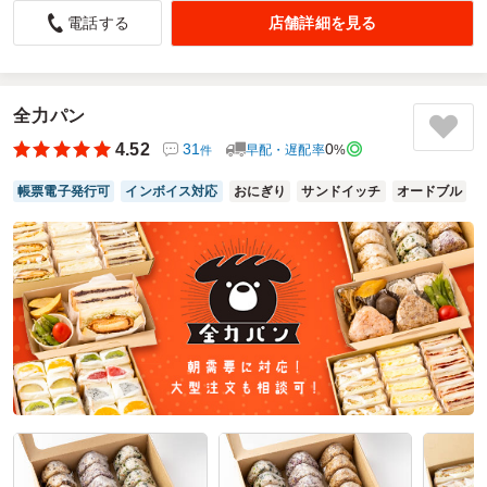
好評でした
店舗詳細を見る
電話する
4.5
薬師院
年齢高めの方のお弁当で利用しました。
肉がダメな方とかいらっしゃるということ、持ち帰りの方が
いらっしゃるということで、大変探すのに苦労しました。
全力パン
とにかくどこもお弁当の持ち時間が短いんです。
4.52
31
0
早配・遅配率
%
件
ここはまだ長い方だと思います。
期限はお弁当に何時何分までと記載されてあります。
帳票電子発行可
インボイス対応
おにぎり
サンドイッチ
オードブル
欲を言えば本日中のものだとだとありがたい。
昔よりずっと厳しい気がします。
食品事故がニュースになる事と、ダンボールに保冷剤少なめ
（あまり役に立ってなさそう）で納品して、鮮度保持の経費
削減をしているのかな？と思います。
ご利用シーン：
会議・セミナー
›
会議
参加者の年齢：
60代以上
男女比：
男性多め
神奈川県川崎市高津区新作
2024/07/30
梅の花レストラン(関東)の口コミをもっと見る