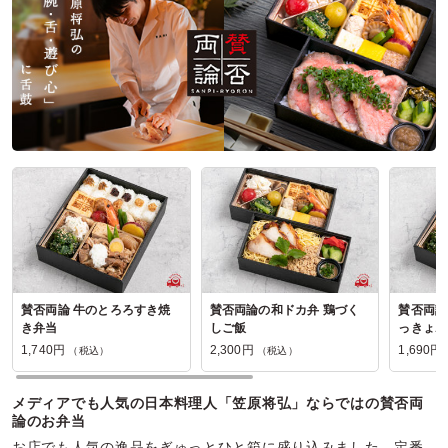
賛否両論 牛のとろろすき焼
賛否両論の和ドカ弁 鶏づく
賛否両論
き弁当
しご飯
っきょポ
1,740円
2,300円
1,690円
（税込）
（税込）
メディアでも人気の日本料理人「笠原将弘」ならではの賛否両
論のお弁当
お店でも人気の逸品をぎゅっとひと箱に盛り込みました。定番