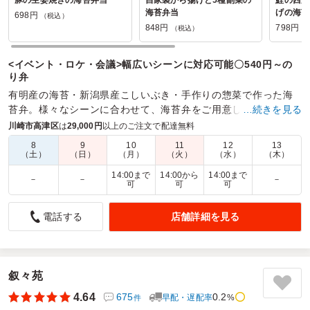
海苔弁当
げの海苔
698円
（税込）
848円
798円
（税込）
（
<イベント・ロケ・会議>幅広いシーンに対応可能〇540円～の
り弁
有明産の海苔・新潟県産こしいぶき・手作りの惣菜で作った海
苔弁。様々なシーンに合わせて、海苔弁をご用意しています。
…続きを見る
川崎市高津区
は
29,000円
以上のご注文で配達無料
商品数：
32
締切日時：
2日前12:00
価格帯：
698円～1,680円
配達時間：
10:00～19:30
8
9
10
11
12
13
（土）
（日）
（月）
（火）
（水）
（木）
14:00まで
14:00から
14:00まで
－
－
－
時間通りの配達で安心しました。リーズナブルな価格で美
可
可
可
味しくてよかったです。
店舗詳細を見る
電話する
5.0
富士見ヶ丘自治会
町内会イベントにて、大人と子供いづれにも同じもので何か
いいお弁当がないかと探してたどり着き注文しました。
コストパフォーマンスがよい海苔弁当が色々あり、大人にも
叙々苑
子供にも好評でした。
初めてのお弁当ネット注文でもあり、公共施設への時間指定
4.64
675
0.2
早配・遅配率
%
件
の注文で無事に受け取れるか不安でしたが、指定時間にお届