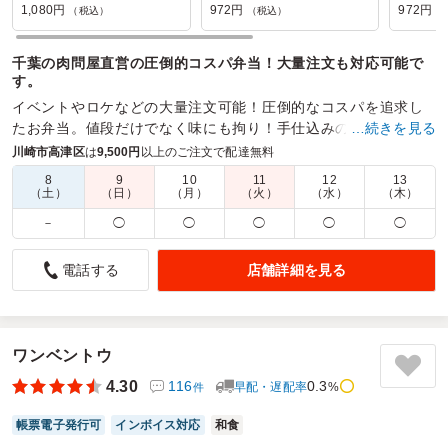
弁当
のグリル
1,080円
972円
972円
（税込）
（税込）
（
千葉の肉問屋直営の圧倒的コスパ弁当！大量注文も対応可能で
す。
イベントやロケなどの大量注文可能！圧倒的なコスパを追求し
たお弁当。値段だけでなく味にも拘り！手仕込みの唐揚げや定
…続きを見る
番の生姜焼きなどもラインナップ！
川崎市高津区
は
9,500円
以上のご注文で配達無料
8
9
10
11
12
13
商品数：
38
締切日時：
1日前10:00
価格帯：
864円～1,404円
（土）
（日）
（月）
（火）
（水）
（木）
配達時間：
6:00～17:00
－
◯
◯
◯
◯
◯
配達の方がとてもご丁寧な方でした
店舗詳細を見る
電話する
5.0
イベントのスタッフ用で11個注文させていただきました。こ
ういった形でのケータリングは初めて利用したのですが金額
も想定内で収めることができ美味しく満足です！また利用さ
ワンベントウ
せていただきます。
4.30
116
0.3
早配・遅配率
%
件
ご利用シーン：
イベント運営
›
イベントスタッフ
帳票電子発行可
インボイス対応
和食
参加者の年齢：
20代～30代
男女比：
男女混合