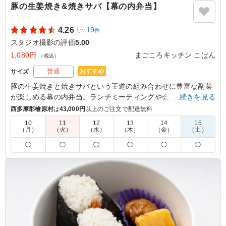
豚の生姜焼き&焼きサバ【幕の内弁当】
4.26
19
件
スタジオ撮影の評価
5.00
1,080円
まごころキッチン こぱん
（税込）
おすすめ
サイズ
普通
豚の生姜焼きと焼きサバという王道の組み合わせに豊富な副菜
が楽しめる幕の内弁当。ランチミーティングや会議などの食事
…続きを見る
にぴったりです。
西多摩郡檜原村
は
43,000円
以上のご注文で配達無料
10
11
12
13
14
15
（月）
（火）
（水）
（木）
（金）
（土）
5.0
株式会社キャブスリー
豚の生姜焼きの味付けがおいしく、ごはんがたりないくら
◯
◯
◯
◯
◯
◯
いでした、たまごやきがはいっているのも箸休めになり、
とてもよかったと思います むずかしいとはおもいます
が、生野菜がもう少し多いと完璧です。
ご利用シーン：
ロケ・撮影
›
スタジオ撮影
東京都三鷹市大沢
2025/08/08