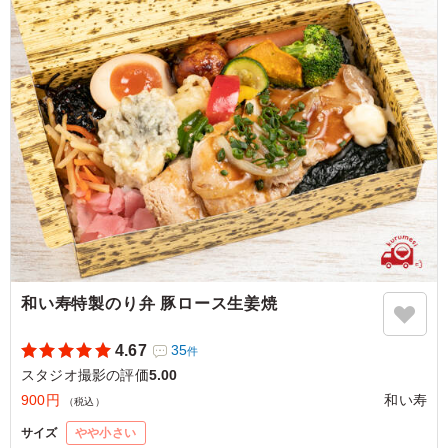
感があります。 メインが2種類入っていてこの価格はとて
もお得だと思います。
ご利用シーン：
ロケ・撮影
›
スタジオ撮影
東京都品川区南大井
2025/11/08
和い寿特製のり弁 豚ロース生姜焼
4.67
35
件
スタジオ撮影の評価
5.00
900円
和い寿
（税込）
サイズ
やや小さい