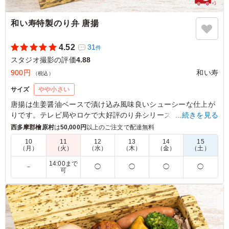
和い寿特製のり弁 唐揚
4.52
31
件
スタジオ撮影の評価
4.88
900円
和い寿
（税込）
サイズ
やや小さい
唐揚は生姜醤油ベースで漬け込み風味良いシューシーな仕上が
りです。テレビ局やロケで大好評のり弁シリーズ。和い寿厳選
…続きを見る
米に香り高い東京大森にある濱貴商事厳選の海苔を敷き詰めた
西多摩郡檜原村
は
50,000円
以上のご注文で配達無料
満足度の高いのり弁です。山梨の郷土料理もお楽しみいただけ
10
11
12
13
14
15
ます。
（月）
（火）
（水）
（木）
（金）
（土）
14:00まで
－
◯
◯
◯
◯
可
5.0
株式会社JVCケンウッド・ビクターエンタテインメント
今回、複数のメニューを注文しました。のり弁に唐揚げは
どうかなとおもいましたが、男性陣に人気で次回も男性が
多い時には注文しようと思います。添え物のゆで卵も、ケ
ータリング弁当の中では抜群に美味しいです。