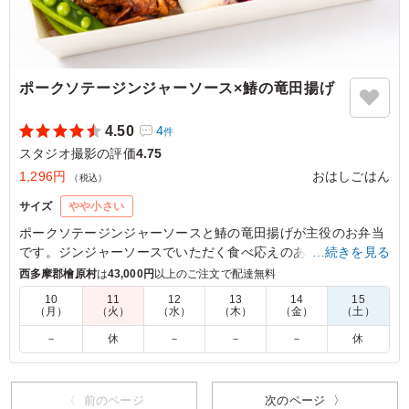
東京都港区六本木
2025/07/04
ポークソテージンジャーソース×鰆の竜田揚げ
4.50
4
件
スタジオ撮影の評価
4.75
1,296円
おはしごはん
（税込）
サイズ
やや小さい
ポークソテージンジャーソースと鰆の竜田揚げが主役のお弁当
です。ジンジャーソースでいただく食べ応えのあるポークソテ
…続きを見る
ーとご飯との相性抜群の濃い目の鰆の竜田揚げ。おばんざいの
西多摩郡檜原村
は
43,000円
以上のご注文で配達無料
紫キャベツのラペは甘酸っぱい味付けで箸休めにピッタリで
10
11
12
13
14
15
す。
（月）
（火）
（水）
（木）
（金）
（土）
－
休
－
－
－
休
○栄養成分
エネルギー636kcal たんぱく質22.5g 脂質18.1g 炭水化物
101.5g 食塩相当量2.0g
〈 前のページ
次のページ 〉