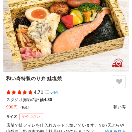
和い寿特製のり弁 鮭塩焼
4.71
64
件
スタジオ撮影の評価
4.80
900円
和い寿
（税込）
サイズ
やや小さい
店舗で鮭フィレを仕入れカットし焼いています。旬の天ぷらや
山梨県上野原市の郷土料理せいだのたまじなど、山梨県の味も
…続きを見る