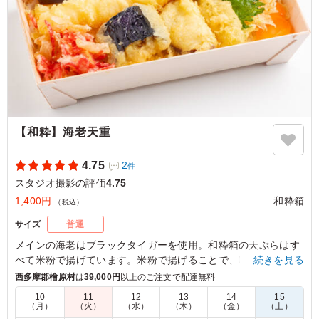
東京都目黒区三田
2026/04/08
【和粋】海老天重
4.75
2
件
スタジオ撮影の評価
4.75
1,400円
和粋箱
（税込）
サイズ
普通
メインの海老はブラックタイガーを使用。和粋箱の天ぷらはす
べて米粉で揚げています。米粉で揚げることで、時間が経って
…続きを見る
もサクサクを維持。海老天と7種の天ぷら、和惣菜をお楽しみ
西多摩郡檜原村
は
39,000円
以上のご注文で配達無料
ください。
10
11
12
13
14
15
（月）
（火）
（水）
（木）
（金）
（土）