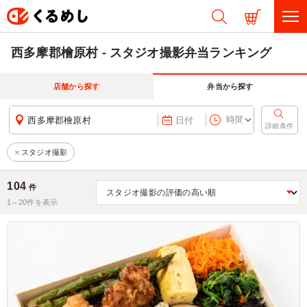
西多摩郡檜原村 - スタジオ撮影弁当ランキング
店舗から探す
弁当から探す
西多摩郡檜原村
日付
詳細条件
スタジオ撮影
104
件
1～
20
件を表示