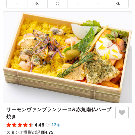
4.5
－
休
◯
－
－
休
お弁当を開けた時の鮮やかさに、みなさんとてもテンショ
ンが上がっていました。 あまり天ぷらのお弁当を撮影現
場で目にする機会が少ないとのことで、 みなさん珍しが
っていました。
ご利用シーン：
ロケ・撮影
›
スタジオ撮影
神奈川県横浜市都筑区高山
2026/07/03
サーモンヴァンブランソース&赤魚南仏ハーブ
焼き
4.46
13
件
スタジオ撮影の評価
4.75