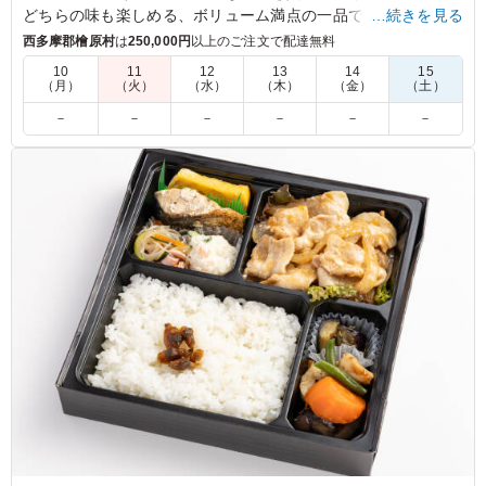
どちらの味も楽しめる、ボリューム満点の一品です。食欲をそ
…続きを見る
そる絶妙なハーモニーで、特別なランチタイムを演出します。
西多摩郡檜原村
は
250,000円
以上のご注文で配達無料
ぜひご賞味ください。
10
11
12
13
14
15
（月）
（火）
（水）
（木）
（金）
（土）
5.0
合同会社VIDEO COMPANY
－
－
－
－
－
－
甘辛いタレが絡んだ牛焼肉は、噛むたびに肉の旨味が溢れ
出す贅沢な味わいでした。さらに、鶏そぼろの素朴な甘み
が絶妙なアクセントとなり、ボリューム満点の増量サイズ
ながら最後まで軽快に食べ進められます。彩り豊かな副菜
も一つひとつ質が高く、メインからサイドまで一切隙のな
い、お腹も心も満たされる逸品です。
ご利用シーン：
ロケ・撮影
›
スタジオ撮影
東京都目黒区三田
2026/04/08