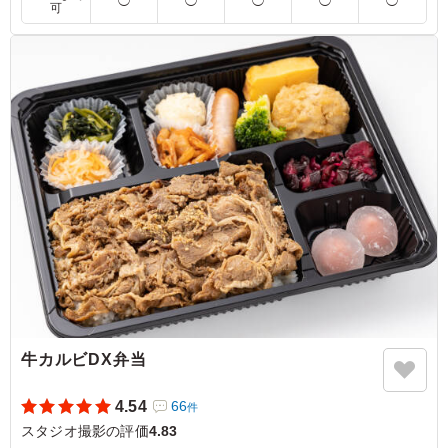
◯
◯
◯
◯
◯
可
います笑 ボリュームもあり男性にも人気があります！
ご利用シーン：
ロケ・撮影
›
スタジオ撮影
千葉県船橋市東船橋
2024/09/19
牛カルビDX弁当
4.54
66
件
スタジオ撮影の評価
4.83