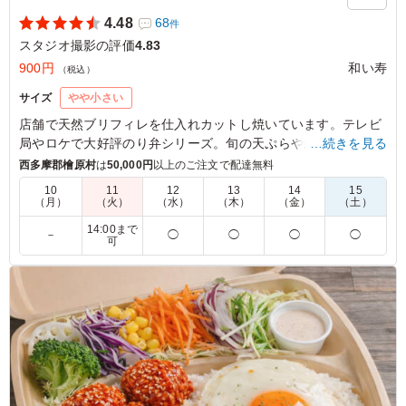
4.48
68
件
スタジオ撮影の評価
4.83
900円
和い寿
（税込）
サイズ
やや小さい
店舗で天然ブリフィレを仕入れカットし焼いています。テレビ
局やロケで大好評のり弁シリーズ。旬の天ぷらや山梨県上野原
…続きを見る
市の郷土料理せいだのたまじなど、山梨県の味も楽しめる和い
西多摩郡檜原村
は
50,000円
以上のご注文で配達無料
寿ならではのお弁当。
10
11
12
13
14
15
（月）
（火）
（水）
（木）
（金）
（土）
4.5
株式会社カラーズ
14:00まで
－
◯
◯
◯
◯
可
シンプルだけど味わいが広がってきました。ブリ照焼きの
甘辛いタレがしっかりとしみ込んでいて、魚の旨味と相ま
ってとても美味しいです。そのほかもたくさんのおかずと
共に、ご飯もちょうど良いボリューム感でした。
ご利用シーン：
ロケ・撮影
›
スタジオ撮影
神奈川県横浜市都筑区高山
2024/08/01