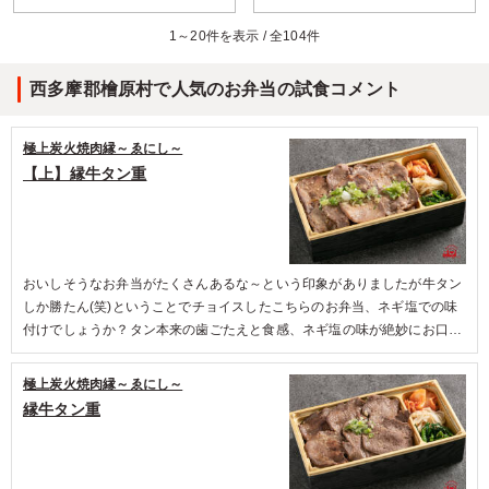
4.5
1～20件を表示 / 全104件
メインが肉と魚で、ポークジンジャーも鯖も美味しかった
とのことです。副菜も工夫されていて最後まで飽きずに食
西多摩郡檜原村で人気のお弁当の試食コメント
べられました。ごはんも土鍋だき雑穀米ということで美味
しく健康的にいただきました。
極上炭火焼肉縁～ゑにし～
ご利用シーン：
ロケ・撮影
›
スタジオ撮影
【上】縁牛タン重
東京都港区六本木
2025/05/08
おいしそうなお弁当がたくさんあるな～という印象がありましたが牛タン
しか勝たん(笑)ということでチョイスしたこちらのお弁当、ネギ塩での味
付けでしょうか？タン本来の歯ごたえと食感、ネギ塩の味が絶妙にお口の
中で融合し幸せなひと時でした。気づいたら食べ終わってしまっていて少
し悲しい気持ちになりましたが食べ終わる事も忘れてしまうくらい最高な
極上炭火焼肉縁～ゑにし～
お弁当でした！！
縁牛タン重