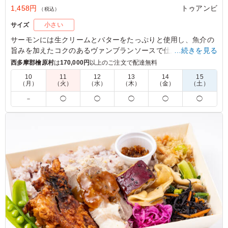
1,458円
トゥアンビ
（税込）
サイズ
小さい
サーモンには生クリームとバターをたっぷりと使用し、魚介の
旨みを加えたコクのあるヴァンブランソースで仕上げました。
…続きを見る
淡白な白身魚の赤魚には数種のハーブを加えた香草パン粉をま
西多摩郡檜原村
は
170,000円
以上のご注文で配達無料
ぶし、オーブンで焼き上げました。お魚が贅沢にも2種も味わ
10
11
12
13
14
15
える、お魚好きにはたまらないお弁当です。海鮮パエリアと共
（月）
（火）
（水）
（木）
（金）
（土）
にお召し上がりください。
－
◯
◯
◯
◯
◯
※ご飯の種類を下記プルダウンよりお選びください。
※クラシックプリン・クラシックプリンのティラミス仕立ての
追加は「ご飯の量」プルダウンより選択ください。
5.0
Gloss Link株式会社
お肉と魚のメニューがそれぞれあるのがありがたいです。
魚メニューは定番的なものが多い中で新鮮なインパクトで
した。素材、調理や盛り付けにもこだわられて美味しいお
弁当でした。またお願いしたいです。
ご利用シーン：
ロケ・撮影
›
スタジオ撮影