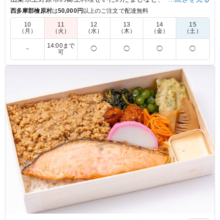
楽しめます。和い寿自慢の特製弁当をぜひご賞味ください。
西多摩郡檜原村
は
50,000円
以上のご注文で配達無料
10
11
12
13
14
15
（月）
（火）
（水）
（木）
（金）
（土）
5.0
株式会社原宿サン・アド
のり弁の定番・鮭塩焼き、冷めても美味しくて何回食べて
14:00まで
－
◯
◯
◯
◯
可
も飽きない。現場で食べるのはがっつり弁当で、あわよく
ば余ったら持ち帰り用にと鮭塩焼きを選ぶスタッフがいま
したね。
ご利用シーン：
ロケ・撮影
›
スタジオ撮影
東京都渋谷区千駄ヶ谷
2024/12/04