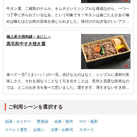
牛タン重、二種類のナムル、キムチというシンプルな構成ながら、一つ一
つ丁寧に作られているなあ、という印象です！牛タンは歯ごたえがあり噛
めば噛むほどお肉の旨味を感じられました。味付けのねぎ塩がいいアクセ
ントになり、ご飯が進みました。箸休めにナムルとキムチを挟みつつあっ
という間に完食してました。もっと食べたいと思わせる良質なお弁当でし
極上炭火焼肉縁～ゑにし～
た！牛タン好きの方は是非！
黒毛和牛すき焼き重
食べて一言｢うまいっ！｣の一言。余計なものはなく、シンプルに素材の美
味しさと、それを損なうことなく引き出すことは、意外と高度な技術なの
では、とこのお弁当を食べて思いました。濃すぎず、薄すぎないすき焼き
の味付けが絶妙で、ご飯の炊き加減もベスト、副菜も最小限でいて、十
分。お弁当の種類も多様化していく中、原点の味を追求する職人技に感銘
ご利用シーンを選択する
を受けた逸品でした。
会議・セミナー
懇親会
会食・接待
ロケ・撮影
イベント運営
お祝い
法事・お葬式
スポーツ