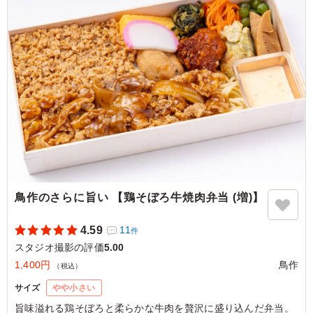
箸が止まらなくなります。スタミナをつけたい時や、お酒
のおつまみにも合いそうな味わい。
ご利用シーン：
ロケ・撮影
›
スタジオ撮影
東京都世田谷区野沢
2026/06/15
鳥作のさらに旨い 【鶏そぼろ牛焼肉弁当 (増)】
4.59
11
件
スタジオ撮影の評価
5.00
1,400円
鳥作
（税込）
サイズ
やや小さい
旨味溢れる鶏そぼろと柔らかな牛肉を贅沢に盛り込んだ弁当。