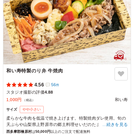
ご利用シーン：
ロケ・撮影
›
スタジオ撮影
東京都新宿区内藤町
2023/10/07
和い寿特製のり弁 牛焼肉
4.56
56
件
スタジオ撮影の評価
4.88
1,000円
和い寿
（税込）
サイズ
やや小さい
柔らかな牛肉を低温で焼き上げます。特製焼肉ダレ使用。旬の
天ぷらや山梨県上野原市の郷土料理せいだのたまじなど、山梨
…続きを見る
県の味も楽しめます。
西多摩郡檜原村
は
50,000円
以上のご注文で配達無料