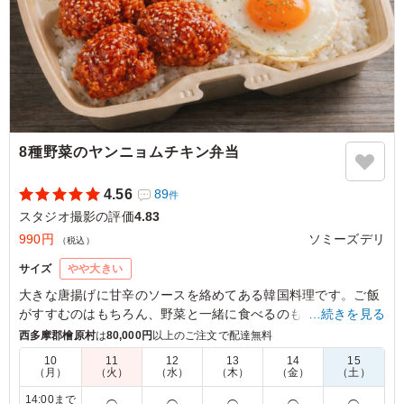
8種野菜のヤンニョムチキン弁当
4.56
89
件
スタジオ撮影の評価
4.83
990円
ソミーズデリ
（税込）
サイズ
やや大きい
大きな唐揚げに甘辛のソースを絡めてある韓国料理です。ご飯
がすすむのはもちろん、野菜と一緒に食べるのも相性抜群！お
…続きを見る
ススメです。
西多摩郡檜原村
は
80,000円
以上のご注文で配達無料
10
11
12
13
14
15
（月）
（火）
（水）
（木）
（金）
（土）
5.0
山野印刷株式会社 C STUDIO
ヤンニョムは女子に大人気でいつも取り合いになってしま
14:00まで