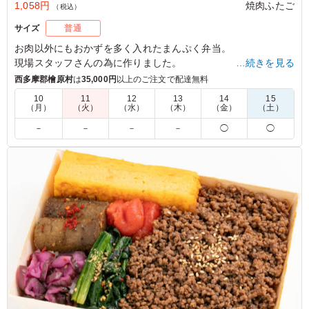
1,058円
焼肉ふたご
（税込）
サイズ
普通
お肉以外にもおかずを多く入れたまんぷく弁当。
現場スタッフさんの為に作りました。
…続きを見る
焼肉ふたご自慢のタレで焼いた牛カルビとご飯の相性が最高で
西多摩郡檜原村
は
35,000円
以上のご注文で配達無料
す！
10
11
12
13
14
15
（月）
（火）
（水）
（木）
（金）
（土）
5.0
－
－
－
－
◯
◯
牛タンが苦手なスタッフもいるので、牛カルビだけのバー
ションがあるのはありがたいです。副菜もいろいろ入って
いて、彩りも見栄えもバランスも良いです。デザートに小
さなおもちが入っているところもとてもセンスが良いお弁
当だと思います。
ご利用シーン：
ロケ・撮影
›
スタジオ撮影
東京都港区東新橋
2026/04/13