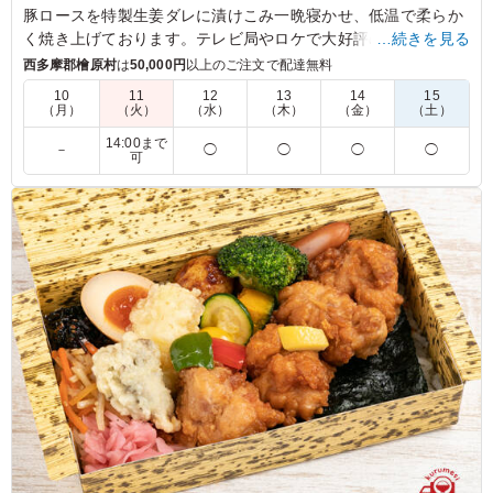
豚ロースを特製生姜ダレに漬けこみ一晩寝かせ、低温で柔らか
く焼き上げております。テレビ局やロケで大好評のり弁シリー
…続きを見る
ズ。和い寿和い寿厳選米に香り高い東京大森にある濱貴商事厳
西多摩郡檜原村
は
50,000円
以上のご注文で配達無料
選の海苔を敷き詰めた満足度の高いのり弁です。
10
11
12
13
14
15
（月）
（火）
（水）
（木）
（金）
（土）
5.0
株式会社Glis Production
14:00まで
－
◯
◯
◯
◯
可
彩の鮮やかさと、味付けの濃さが現場にぴったりです。野
菜と肉のバランスも良く、食べやすいお弁当でした。冷め
ていても美味しく食べられるような工夫を感じられまし
た。すごくおいしかったです。
ご利用シーン：
ロケ・撮影
›
スタジオ撮影
東京都中野区松が丘
2025/03/24