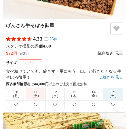
げんさん牛そぼろ御重
4.33
26
件
スタジオ撮影の評価
4.80
972円
超絶焼肉 元三
（税込）
サイズ
小さい
食べ続けていても、飽きず・更にもう一口。と行きたくなる牛
そぼろ御重！
…続きを見る
粉山椒や胡麻といった、ちょっとした味のアクセントも嬉しい
西多摩郡檜原村
は
44,000円
以上のご注文で配達無料
心遣い。
10
11
12
13
14
15
（月）
（火）
（水）
（木）
（金）
（土）
4.5
合同会社仮想定規
◯
◯
◯
◯
◯
◯
とても美味しかった
ご利用シーン：
ロケ・撮影
›
スタジオ撮影
東京都世田谷区代沢
2024/11/21