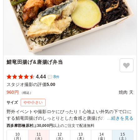
鯖竜田揚げ&唐揚げ弁当
4.44
8
件
スタジオ撮影の評価
5.00
960円
焼肉 天
（税込）
サイズ
やや小さい
野外イベントや撮影ロケにぴったり！心地よい外気の下で口に
する鯖竜田揚げのしっとりとした食感と唐揚げのジューシーさ
…続きを見る
は格別。アスパラの塩焼きと共に味わう、素朴な味付けが癒し
西多摩郡檜原村
は
30,000円
以上のご注文で配達無料
を与えてくれます。さらに彩り豊かなひじき煮や人参ナムルが
10
11
12
13
14
15
お口の中で広がり、満足感を一層引き立てます。
（月）
（火）
（水）
（木）
（金）
（土）