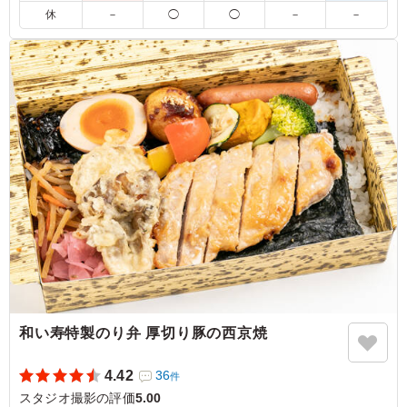
休
－
◯
◯
－
－
・おにぎりは下記より2個お選びいただけます。
【定番おにぎり】鮭/昆布/高菜/梅/明太子/ツナマヨ/おかか/そぼ
ろ/わかめ/カリカリ梅/照焼チキン/鮭マヨ/海苔佃煮/梅かつお/マ
ヨコーン/塩昆布/ごぼうの甘辛揚げ/菜飯ご飯/梅わかめ混ぜご
飯/マヨ高菜/たらこ/鶏五目/きのこ
※おにぎりのご指定は連絡事項にご記載ください。
※ちまきは納品日3日前のご対応いたします。
5.0
株式会社ムービーファクトリー
しっかりとしたおにぎりの味付けと具材。特にから揚げは
美味です。忙しい朝食もワンハンドでいただけとても満足
のいくお弁当でした。紙カップで来るのもとてもよいで
す。また是非利用したいとおもいます。
ご利用シーン：
ロケ・撮影
›
スタジオ撮影
和い寿特製のり弁 厚切り豚の西京焼
東京都中央区築地
2026/01/26
4.42
36
件
スタジオ撮影の評価
5.00