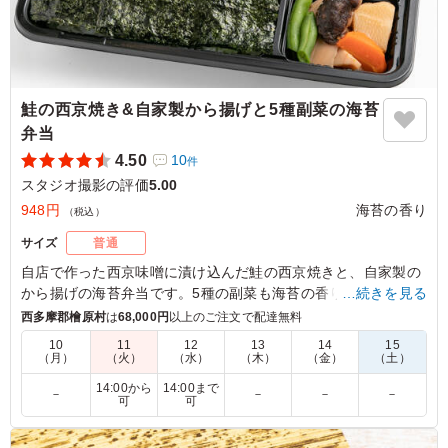
鮭の西京焼き&自家製から揚げと5種副菜の海苔
弁当
4.50
10
件
スタジオ撮影の評価
5.00
948円
海苔の香り
（税込）
サイズ
普通
自店で作った西京味噌に漬け込んだ鮭の西京焼きと、自家製の
から揚げの海苔弁当です。5種の副菜も海苔の香りの手作り商
…続きを見る
品。味がしっかりと染み渡る優しい味の海苔弁当をお召し上が
西多摩郡檜原村
は
68,000円
以上のご注文で配達無料
りください。
10
11
12
13
14
15
（月）
（火）
（水）
（木）
（金）
（土）
5.0
株式会社博報堂プロダクツ
14:00から
14:00まで
－
－
－
－
可
可
鮭の西京焼きの味がとても上品で、ごはんとの相性が抜群
でした。 からあげもしっかりとした味付けがあり、満足