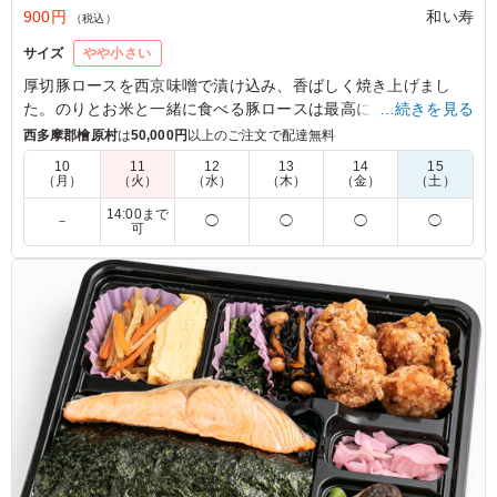
900円
和い寿
（税込）
サイズ
やや小さい
厚切豚ロースを西京味噌で漬け込み、香ばしく焼き上げまし
た。のりとお米と一緒に食べる豚ロースは最高に美味しくて癖
…続きを見る
になりそう！！
西多摩郡檜原村
は
50,000円
以上のご注文で配達無料
迷ったらこのお弁当がオススメです。
10
11
12
13
14
15
（月）
（火）
（水）
（木）
（金）
（土）
5.0
株式会社JVCケンウッド・ビクターエンタテインメント
14:00まで
－
◯
◯
◯
◯
可
今回ロケ弁で複数のメニューを注文しましたが、豚の味付
け、ゆで卵の味付け、ご飯の量もちょうどいいと、女性陣
に人気のメニューでした。何気に添えてあるきんぴらごぼ
うも自分で作るときの参考にしたいとおっしゃる方もいら
っしゃいました。
ご利用シーン：
ロケ・撮影
›
スタジオ撮影
東京都新宿区内藤町
2023/10/07