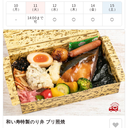
10
11
12
13
14
15
（月）
（火）
（水）
（木）
（金）
（土）
5.0
株式会社カラーズ
豪華な味わいが楽しめました。ジューシーな牛肉が甘辛い
14:00まで
－
◯
◯
◯
◯
可
タレでしっかり味付けされていて、ご飯との相性が抜群で
す。海苔がアクセントになって、全体に豊かな風味が広が
ります。食べ応えがありました。
ご利用シーン：
ロケ・撮影
›
スタジオ撮影
神奈川県横浜市都筑区高山
2024/08/01
和い寿特製のり弁 ブリ照焼