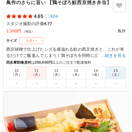
鳥作のさらに旨い 【鶏そぼろ鮭西京焼き弁当】
4.65
62
件
スタジオ撮影の評価
4.77
1,350円
鳥作
（税込）
サイズ
小さい
西京味噌で仕上げたシズる感溢れる鮭の西京焼きと、これが有
るだけでご飯進んでしまう！鶏そぼろを同時に盛り込んだ鳥羽
…続きを見る
シェフが考える鶏そぼろロケ弁。味つけには独創的でシェフな
西多摩郡檜原村
は
250,000円
以上のご注文で配達無料
らではの感性が活きております。料理は幕の内風。鮭西京焼き
10
11
12
13
14
15
に「明太タルタルソース」を塗すとヤバいです。
（月）
（火）
（水）
（木）
（金）
（土）
－
－
－
－
－
－
5.0
合同会社VIDEO COMPANY
シャケも鳥も食べれて満足。鶏そぼろの優しい甘みと、西
京味噌の芳醇な香りが染みた鮭のバランスが絶妙です。冷
めても柔らかく非常に高いクオリティでした。副菜まで一
切の手抜きがなく、サイドまでしっかり美味しかった。一
品ごとにこだわりを感じる大満足のお弁当です。
ご利用シーン：
ロケ・撮影
›
スタジオ撮影