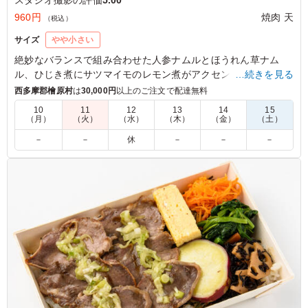
960円
焼肉 天
（税込）
サイズ
やや小さい
絶妙なバランスで組み合わせた人参ナムルとほうれん草ナム
ル、ひじき煮にサツマイモのレモン煮がアクセント。しかし、
…続きを見る
主役は迷うことなく鶏もものタレ焼き。ジューシーな鶏ももに
西多摩郡檜原村
は
30,000円
以上のご注文で配達無料
絡む甘辛のタレが、まさに絶品。ロケやイベントなど軽めのシ
10
11
12
13
14
15
ーンにちょうど良い一品。
（月）
（火）
（水）
（木）
（金）
（土）
－
－
休
－
－
－
5.0
ジューシーな鶏もも肉に、焼肉屋さんならではの濃厚な秘
伝タレがしっかり絡んで最高！炭火の香ばしさも感じられ
て、とにかく白米が止まらなくなります。ボリュームも大
満足で、また絶対リピートします！
ご利用シーン：
ロケ・撮影
›
スタジオ撮影
東京都世田谷区野沢
2026/06/15