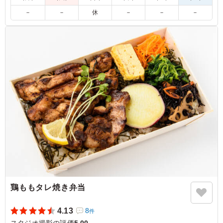
－
－
休
－
－
－
5.0
大好きな鯖と唐揚げが一度に味わえる贅沢なお弁当。鯖は
旨味が凝縮されていて、唐揚げは冷めてもジューシーさが
保たれています。ボリューム満点でお腹いっぱい、元気が
もらえる大満足のメニューでした。
ご利用シーン：
ロケ・撮影
›
スタジオ撮影
東京都世田谷区野沢
2026/06/15
鶏ももタレ焼き弁当
4.13
8
件
スタジオ撮影の評価
5.00