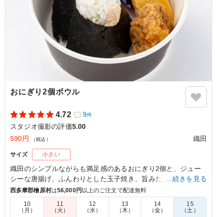
おにぎり2個ボウル
4.72
9
件
スタジオ撮影の評価
5.00
590円
織田
（税込）
サイズ
小さい
織田のシンプルながらも満足感のあるおにぎり2個と、ジュー
シーな唐揚げ、ふんわりとした玉子焼き、旨みたっぷりの肉団
…続きを見る
子がセットになったお弁当は、ロケやイベントの合間に手軽に
西多摩郡檜原村
は
56,000円
以上のご注文で配達無料
エネルギー補給したい時にぴったりです。思わず笑顔になる美
10
11
12
13
14
15
味しさをぜひ、お楽しみください。
（月）
（火）
（水）
（木）
（金）
（土）