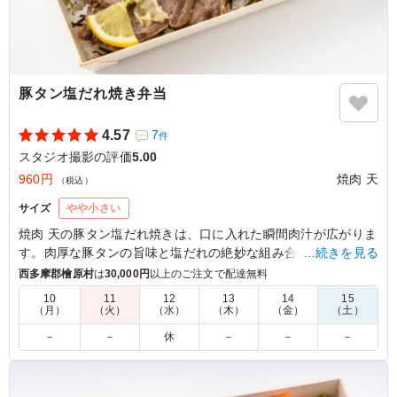
豚タン塩だれ焼き弁当
4.57
7
件
スタジオ撮影の評価
5.00
960円
焼肉 天
（税込）
サイズ
やや小さい
焼肉 天の豚タン塩だれ焼きは、口に入れた瞬間肉汁が広がりま
す。肉厚な豚タンの旨味と塩だれの絶妙な組み合わせで、一度
…続きを見る
食べたら忘れられない深みのある味わい。色鮮やかな人参ナム
西多摩郡檜原村
は
30,000円
以上のご注文で配達無料
ルやほうれん草ナムルも添えてあり、見た目にも美味しさを感
10
11
12
13
14
15
じます。ロケやイベントでのランチにぴったりです。
（月）
（火）
（水）
（木）
（金）
（土）
－
－
休
－
－
－
5.0
さすが焼肉屋さん、豚タンの質が良いです。絶妙な厚みで
絶品。ネギ塩だれがガツンと効きつつも後味は爽やかで、