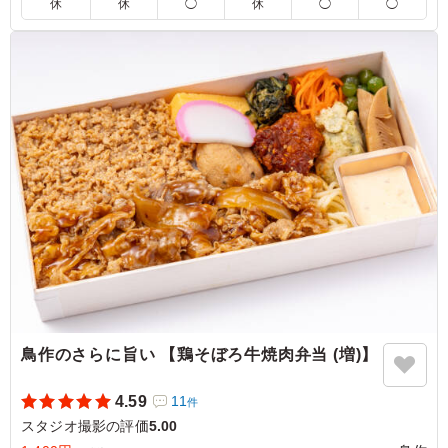
休
休
◯
休
◯
◯
カリッと揚がった唐揚げはジューシーで、スパイシーなカ
レーソースが食欲をさらに引き立てます。ほどよい辛さと
コクがご飯によく合い、最後まで美味しくいただけまし
た。ボリュームも十分で、満足感の高いお弁当です。
ご利用シーン：
ロケ・撮影
›
スタジオ撮影
東京都渋谷区恵比寿
2026/07/28
鳥作のさらに旨い 【鶏そぼろ牛焼肉弁当 (増)】
4.59
11
件
スタジオ撮影の評価
5.00