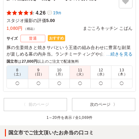
4.26
19
件
スタジオ撮影の評価
5.00
1,080円
まごころキッチン こぱん
（税込）
おすすめ
サイズ
普通
豚の生姜焼きと焼きサバという王道の組み合わせに豊富な副菜
が楽しめる幕の内弁当。ランチミーティングや会議などの食事
…続きを見る
にぴったりです。
国立市
は
27,000円
以上のご注文で配達無料
8
9
10
11
12
13
（土）
（日）
（月）
（火）
（水）
（木）
5.0
株式会社キャブスリー
豚の生姜焼きの味付けがおいしく、ごはんがたりないくら
◯
◯
◯
◯
◯
◯
いでした、たまごやきがはいっているのも箸休めになり、
とてもよかったと思います むずかしいとはおもいます
が、生野菜がもう少し多いと完璧です。
〈 前のページ
次のページ 〉
ご利用シーン：
ロケ・撮影
›
スタジオ撮影
1～20件を表示 / 全1,069件
東京都三鷹市大沢
2025/08/08
国立市でご注文頂いたお弁当の口コミ