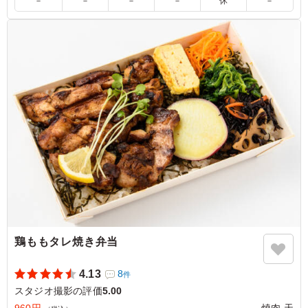
－
－
－
－
休
－
5.0
大好きな鯖と唐揚げが一度に味わえる贅沢なお弁当。鯖は
旨味が凝縮されていて、唐揚げは冷めてもジューシーさが
保たれています。ボリューム満点でお腹いっぱい、元気が
もらえる大満足のメニューでした。
ご利用シーン：
ロケ・撮影
›
スタジオ撮影
東京都世田谷区野沢
2026/06/15
鶏ももタレ焼き弁当
4.13
8
件
スタジオ撮影の評価
5.00