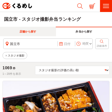
国立市 - スタジオ撮影弁当ランキング
店舗から探す
弁当から探す
国立市
日付
詳細条件
スタジオ撮影
1069
件
1～
20
件を表示