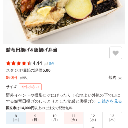
ご利用シーン：
ロケ・撮影
›
スタジオ撮影
東京都渋谷区神山町
2026/07/09
鯖竜田揚げ&唐揚げ弁当
4.44
8
件
スタジオ撮影の評価
5.00
960円
焼肉 天
（税込）
サイズ
やや小さい
野外イベントや撮影ロケにぴったり！心地よい外気の下で口に
する鯖竜田揚げのしっとりとした食感と唐揚げのジューシーさ
…続きを見る
は格別。アスパラの塩焼きと共に味わう、素朴な味付けが癒し
国立市
は
14,000円
以上のご注文で配達無料
を与えてくれます。さらに彩り豊かなひじき煮や人参ナムルが
8
9
10
11
12
13
お口の中で広がり、満足感を一層引き立てます。
（土）
（日）
（月）
（火）
（水）
（木）