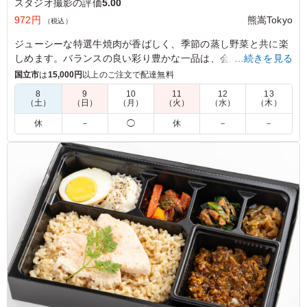
スタジオ撮影の評価
5.00
972円
熊嵩Tokyo
（税込）
ジューシーな特選牛焼肉が香ばしく、季節の蒸し野菜と共に楽
しめます。バランスの良い彩り豊かな一品は、会議や社内懇親
…続きを見る
ランチに最適です。
国立市
は
15,000円
以上のご注文で配達無料
8
9
10
11
12
13
（土）
（日）
（月）
（火）
（水）
（木）
5.0
しっかりとした味付けのお肉で食欲が進み、冷めてもおい
休
－
◯
休
－
－
しく食べられました。付け合わせも種類があり満足感があ
ります。ボリュームもちょうど良く、午後の撮影に向けて
しっかりエネルギー補給ができるお弁当でした
ご利用シーン：
ロケ・撮影
›
スタジオ撮影
東京都世田谷区野毛
2026/06/24