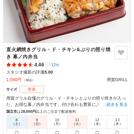
直火網焼きグリル・ド・チキン&ぶりの照り焼
き 幕ノ内弁当
4.46
12
件
スタジオ撮影の評価
5.00
1,080円
用賀GRILL
（税込）
サイズ
普通
用賀グリル自慢のグリル・ド・チキンとぶりの照り焼きが入っ
た、お得な幕ノ内弁当です。付け合わも豊富に入っていて、
…続きを見る
様々なシーンでお使いいただけます。オリジナルソースは8種
国立市
は
28,000円
以上のご注文で配達無料
類からお選びいただけます。
8
9
10
11
12
13
（土）
（日）
（月）
（火）
（水）
（木）
5.0
株式会社ハイブリッドファクトリー
◯
◯
◯
◯
◯
◯