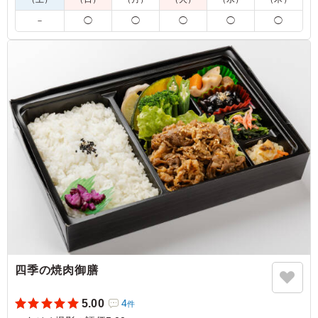
5.0
株式会社デフレックストア
油淋鶏は、外は香ばしく中はジューシーに仕上がった鶏肉
－
◯
◯
◯
◯
◯
に、香味野菜の風味が効いた甘酸っぱいたれがよく絡み、
食欲をそそる一品でした。ねぎの爽やかな香りがアクセン
トとなり、濃すぎない味わいで最後までおいしくいただけ
ました。
ご利用シーン：
ロケ・撮影
›
スタジオ撮影
神奈川県横浜市都筑区高山
2026/07/22
四季の焼肉御膳
5.00
4
件