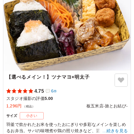
が上がり嬉しいです。
ご利用シーン：
ロケ・撮影
›
スタジオ撮影
東京都渋谷区恵比寿
2026/07/27
【選べるメイン！】ツナマヨ×明太子
4.75
6
件
スタジオ撮影の評価
5.00
1,296円
板五米店-旅とお結び-
（税込）
サイズ
小さい
羽釜で炊かれたお米を使ったおにぎりや多彩なメインを楽しめ
るお弁当。サバの味噌煮や鶏の照り焼きなど、選び抜かれた料
…続きを見る