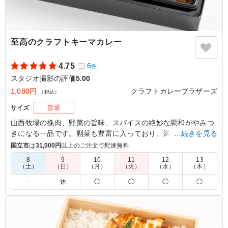
至高のクラフトキーマカレー
4.75
6
件
スタジオ撮影の評価
5.00
1,080円
クラフトカレーブラザーズ
（税込）
サイズ
普通
山西牧場の挽肉、野菜の旨味、スパイスの絶妙な調和がやみつ
きになる一品です。副菜も豊富に入っており、満足感が高いな
…続きを見る
がらもさらっとお召し上がりいただける、クラフトカレーブラ
国立市
は
31,000円
以上のご注文で配達無料
ザーズでも人気の商品です。
8
9
10
11
12
13
（土）
（日）
（月）
（火）
（水）
（木）
※ご飯の種類を下記プルダウンよりお選びください。
－
休
◯
◯
◯
◯
※おしぼりが必要な場合は連絡事項にご記入ください。
5.0
野菜と挽肉のいわゆる定番のキーマカレーでした。 クラ