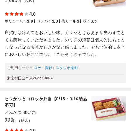
1,080
円（税込）
4.0
5.0
5.0
4.5
3.5
ボリューム
：
コスパ
：
彩り
：
味
：
唐揚げは冷めてもおいしい味、カリッとさもあまり失わずでと
ても美味しくいただきました。のり弁の海苔は個人的にもっと
しなっとなる海苔が好きかなと感じました。でも全体的に本当
においしいお弁当でした！ごちそうさまでした。
ご利用シーン：
ロケ・撮影
›
スタジオ撮影
東京都国立市東
2025/08/04
ヒレかつとコロッケ弁当【8/15・8/16納品
不可】
とんかつ まい泉
999
円（税込）
4.0