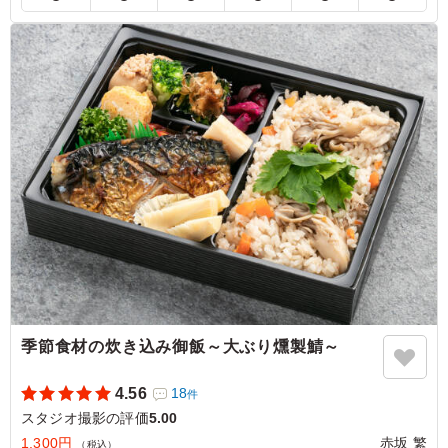
直火網焼きのグリル・ド・チキンは表面こんがり香ばし
く、中身はしっとり柔らかで非常に美味しかったです。ぶ
りの照り焼きも甘みがあり、高タンパク質のおかずがバラ
ンス良く入ったお弁当でした。副菜の種類も豊富で食べご
たえがあり、満足度の高いお弁当でした。
ご利用シーン：
ロケ・撮影
›
スタジオ撮影
東京都千代田区丸の内
2026/05/29
季節食材の炊き込み御飯～大ぶり燻製鯖～
4.56
18
件
スタジオ撮影の評価
5.00
1,300円
赤坂 繁
（税込）