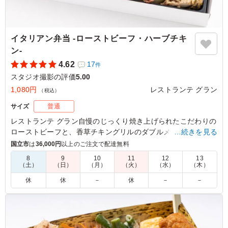
イタリアン弁当 -ローストビーフ・ハーブチキ
ン‐
4.62
17
件
スタジオ撮影の評価
5.00
1,080円
レストランテ グラン
（税込）
サイズ
普通
レストランテ グラン自慢のじっくり焼き上げられたこだわりの
ローストビーフと、香草チキングリルのダブルメイン。厳選さ
…続きを見る
れた12種類の副菜も魅力のお弁当です。
国立市
は
36,000円
以上のご注文で配達無料
8
9
10
11
12
13
（土）
（日）
（月）
（火）
（水）
（木）
5.0
自家製ローストビーフと香り豊かな若鶏のハーブ焼きの組
休
休
－
休
－
－
み合わせは豪華で、女性陣に大人気でした。 彩り豊かな
副菜とともに目でも楽しめるお弁当でした。 全体的に上
品な味付けで美味しかったのですが、ローストビーフの味
付けがもう少しはっきりしていると、さらにお肉の満足感