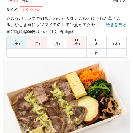
960円
焼肉 天
（税込）
サイズ
やや小さい
絶妙なバランスで組み合わせた人参ナムルとほうれん草ナム
ル、ひじき煮にサツマイモのレモン煮がアクセント。しかし、
…続きを見る
主役は迷うことなく鶏もものタレ焼き。ジューシーな鶏ももに
国立市
は
14,000円
以上のご注文で配達無料
絡む甘辛のタレが、まさに絶品。ロケやイベントなど軽めのシ
8
9
10
11
12
13
ーンにちょうど良い一品。
（土）
（日）
（月）
（火）
（水）
（木）
－
－
－
－
休
－
5.0
ジューシーな鶏もも肉に、焼肉屋さんならではの濃厚な秘
伝タレがしっかり絡んで最高！炭火の香ばしさも感じられ
て、とにかく白米が止まらなくなります。ボリュームも大
満足で、また絶対リピートします！
ご利用シーン：
ロケ・撮影
›
スタジオ撮影
東京都世田谷区野沢
2026/06/15