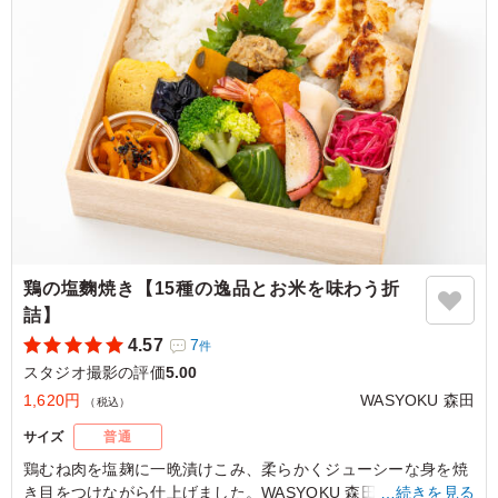
フトカレーなだけあって、スパイスが効いていてさっぱり
美味しくいただけました。 全体的に高タンパクな内容
で、ヘルシーな印象を受けました。
ご利用シーン：
ロケ・撮影
›
スタジオ撮影
東京都渋谷区笹塚
2026/06/24
鶏の塩麴焼き【15種の逸品とお米を味わう折
詰】
4.57
7
件
スタジオ撮影の評価
5.00
1,620円
WASYOKU 森田
（税込）
サイズ
普通
鶏むね肉を塩麹に一晩漬けこみ、柔らかくジューシーな身を焼
き目をつけながら仕上げました。WASYOKU 森田こだわりのお
…続きを見る