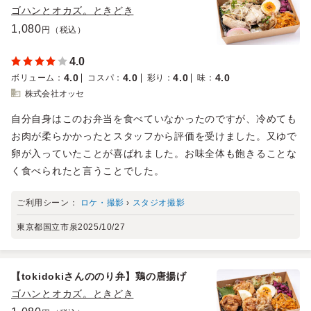
ゴハンとオカズ。ときどき
1,080
円（税込）
4.0
4.0
4.0
4.0
4.0
ボリューム
：
コスパ
：
彩り
：
味
：
株式会社オッセ
自分自身はこのお弁当を食べていなかったのですが、冷めても
お肉が柔らかかったとスタッフから評価を受けました。又ゆで
卵が入っていたことが喜ばれました。お味全体も飽きることな
く食べられたと言うことでした。
ご利用シーン：
ロケ・撮影
›
スタジオ撮影
東京都国立市泉
2025/10/27
【tokidokiさんののり弁】鶏の唐揚げ
ゴハンとオカズ。ときどき