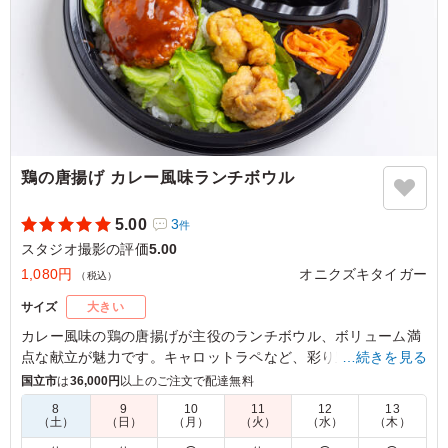
鶏の唐揚げ カレー風味ランチボウル
5.00
3
件
スタジオ撮影の評価
5.00
1,080円
オニクズキタイガー
（税込）
サイズ
大きい
カレー風味の鶏の唐揚げが主役のランチボウル、ボリューム満
点な献立が魅力です。キャロットラペなど、彩り豊かなサイド
…続きを見る
も楽しめます。ランチや会議、イベント時のお食事に最適で、
国立市
は
36,000円
以上のご注文で配達無料
みんなが笑顔になること間違いありません。
8
9
10
11
12
13
（土）
（日）
（月）
（火）
（水）
（木）
5.0