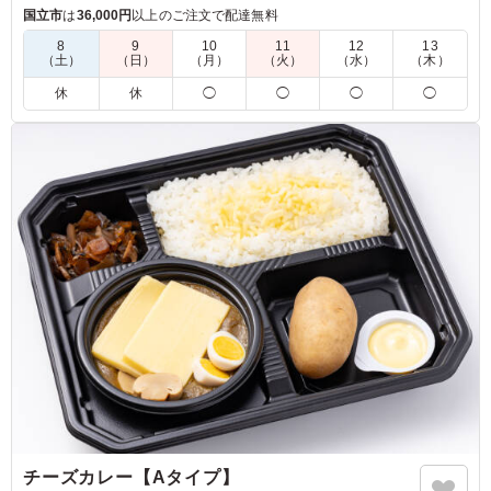
感をお楽しみいただけます。(季節によって野菜の内容は異なり
国立市
は
36,000円
以上のご注文で配達無料
ます。)
8
9
10
11
12
13
（土）
（日）
（月）
（火）
（水）
（木）
5.0
休
休
◯
◯
◯
◯
大きくカットされた野菜は彩りが良く、非常に魅力的で人
気のメニューでした。丸ごと入ったジャガイモも箸休めに
ちょうど良く、大変満足しております。温かい状態でいた
だくことができればより一層良かったなぁと思いました。
ご利用シーン：
ロケ・撮影
›
スタジオ撮影
東京都墨田区本所
2025/12/19
チーズカレー【Aタイプ】