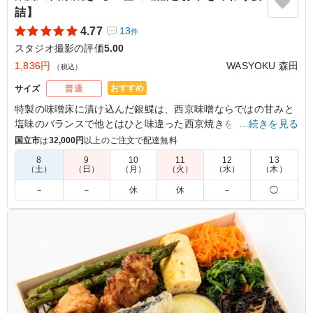
詰】
4.77
13
件
スタジオ撮影の評価
5.00
1,836円
WASYOKU 森田
（税込）
おすすめ
サイズ
普通
特製の味噌床に漬け込んだ銀鰈は、⻄京味噌ならではの⽢みと
塩味のバランスで他とはひと味違った⻄京焼きを楽しんでいた
…続きを見る
だけます。WASYOKU 森田でも一番人気のメインです。お米は
国立市
は
32,000円
以上のご注文で配達無料
新潟県糸魚川産のコシヒカリ。口の中に入れるとジューシーさ
8
9
10
11
12
13
とお米の甘みが広がります。お米の美味しさを味わっていただ
（土）
（日）
（月）
（火）
（水）
（木）
けるお米です。15種の店主の腕が光る繊細で豊かな味わいの副
－
－
休
休
－
◯
菜と共にお召し上がりください。会議やおもてなしにおすすめ
です。
5.0
魚のお弁当が銀鰈の西京焼きで、魚好きには嬉しい優しい
ですし、味付けも深みがあり、副菜もバランスよく入って
いて、ごはんも美味しいです。 他の種類もまた食べ比べ
てみたいです