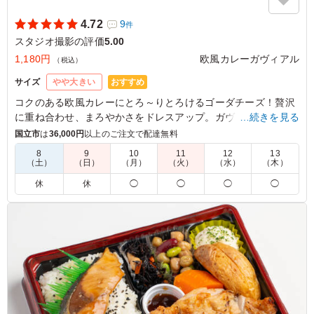
4.72
9
件
スタジオ撮影の評価
5.00
1,180円
欧風カレーガヴィアル
（税込）
おすすめ
サイズ
やや大きい
コクのある欧風カレーにとろ～りとろけるゴーダチーズ！贅沢
に重ね合わせ、まろやかさをドレスアップ。ガヴィアル人気メ
…続きを見る
ニューの一つで、チーズ好きなあなたにピッタリです。
国立市
は
36,000円
以上のご注文で配達無料
8
9
10
11
12
13
（土）
（日）
（月）
（火）
（水）
（木）
5.0
大きなチーズがカレーを覆うように乗っており、非常に魅
休
休
◯
◯
◯
◯
力的で人気があるのも納得の一品でした。丸ごと入ったジ
ャガイモも良いアクセントになっており、大変満足してお
ります。もし温かい状態でいただくことができれば、チー
ズがとろけてより一層美味しくなるのではないかと感じま
した。 素晴らしいお料理をありがとうございました。
ご利用シーン：
ロケ・撮影
›
スタジオ撮影
東京都墨田区本所
2025/12/19