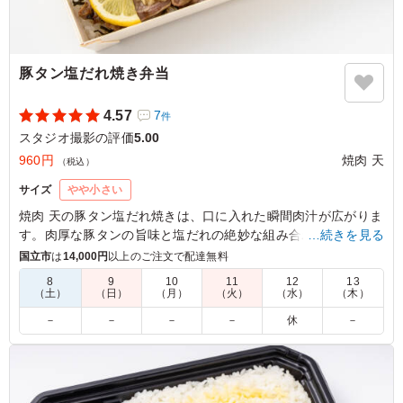
豚タン塩だれ焼き弁当
4.57
7
件
スタジオ撮影の評価
5.00
960円
焼肉 天
（税込）
サイズ
やや小さい
焼肉 天の豚タン塩だれ焼きは、口に入れた瞬間肉汁が広がりま
す。肉厚な豚タンの旨味と塩だれの絶妙な組み合わせで、一度
…続きを見る
食べたら忘れられない深みのある味わい。色鮮やかな人参ナム
国立市
は
14,000円
以上のご注文で配達無料
ルやほうれん草ナムルも添えてあり、見た目にも美味しさを感
8
9
10
11
12
13
じます。ロケやイベントでのランチにぴったりです。
（土）
（日）
（月）
（火）
（水）
（木）
－
－
－
－
休
－
5.0
さすが焼肉屋さん、豚タンの質が良いです。絶妙な厚みで
絶品。ネギ塩だれがガツンと効きつつも後味は爽やかで、
箸が止まらなくなります。スタミナをつけたい時や、お酒