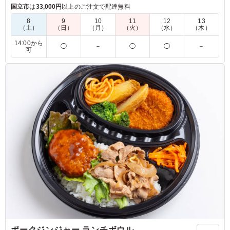
理が詰まっています。玉子焼きや肉団子も添えられ、ランチや
国立市
は
33,000円
以上のご注文で配達無料
会議中のひとときにぴったり。豊かな味わいをお楽しみくださ
8
9
10
11
12
13
い。
（土）
（日）
（月）
（火）
（水）
（木）
14:00から
◯
－
◯
◯
－
※選べるメインは「サバの味噌煮」か「サバの麴焼き」か「鶏
可
の照り焼き」か「豚の生姜焼き」からお選びいただけます。下
記プルダウンよりお選びください。(画像は「鶏の照り焼き」)
5.0
コンデナスト・ジャパン
ツナマヨが明太子の辛さをやさしく包み込んでいて食べや
すい。コクがありつつ後味は重すぎず、バランスが良いで
す。ごはんとの相性がよく、満足感があります。また頼み
たいコンビネーションです。
ご利用シーン：
ロケ・撮影
›
スタジオ撮影
東京都江東区新木場
2026/01/12
ポークジンジャー ランチボウル