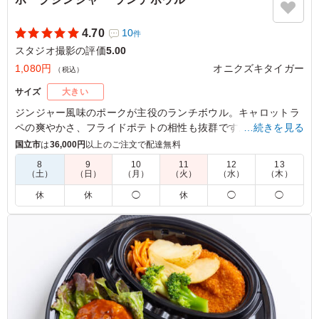
4.70
10
件
スタジオ撮影の評価
5.00
1,080円
オニクズキタイガー
（税込）
サイズ
大きい
ジンジャー風味のポークが主役のランチボウル。キャロットラ
ペの爽やかさ、フライドポテトの相性も抜群です。会議やイベ
…続きを見る
ントにもぴったりな一品を、オニクズキタイガーでお楽しみく
国立市
は
36,000円
以上のご注文で配達無料
ださい。
8
9
10
11
12
13
（土）
（日）
（月）
（火）
（水）
（木）
5.0
休
休
◯
休
◯
◯
豚の生姜焼きは、やわらかな肉に生姜の香りと甘辛いタレ
がしっかり絡み、ご飯との相性が抜群でした。濃すぎない
味付けで食べやすく、副菜とのバランスも良いため、最後
まで飽きずに美味しくいただけるお弁当です。
ご利用シーン：
ロケ・撮影
›
スタジオ撮影
東京都渋谷区恵比寿
2026/07/28