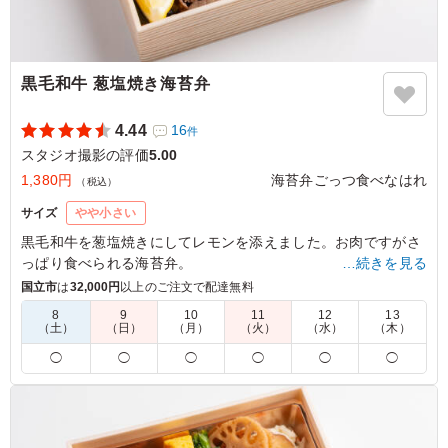
黒毛和牛 葱塩焼き海苔弁
4.44
16
件
スタジオ撮影の評価
5.00
1,380円
海苔弁ごっつ食べなはれ
（税込）
サイズ
やや小さい
黒毛和牛を葱塩焼きにしてレモンを添えました。お肉ですがさ
っぱり食べられる海苔弁。
…続きを見る
相性抜群の副菜と、厳選焼海苔と小豆島生大豆醤油が織りなす
国立市
は
32,000円
以上のご注文で配達無料
海苔弁であなたを魅了します。
8
9
10
11
12
13
（土）
（日）
（月）
（火）
（水）
（木）
5.0
株式会社エナック
◯
◯
◯
◯
◯
◯
撮影当日こちらをいただきましたが、ロケ弁とは思えない
ほど美味しかったです！！黒毛和牛は脂がしっかり乗って
いて葱塩タレとの相性もバツグンでした。ご飯が進む味付
けです。ただでさえメインがこんなに美味しいのに他のお