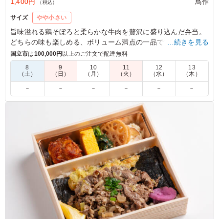
1,400円
鳥作
（税込）
サイズ
やや小さい
旨味溢れる鶏そぼろと柔らかな牛肉を贅沢に盛り込んだ弁当。
どちらの味も楽しめる、ボリューム満点の一品です。食欲をそ
…続きを見る
そる絶妙なハーモニーで、特別なランチタイムを演出します。
国立市
は
100,000円
以上のご注文で配達無料
ぜひご賞味ください。
8
9
10
11
12
13
（土）
（日）
（月）
（火）
（水）
（木）
5.0
合同会社VIDEO COMPANY
－
－
－
－
－
－
甘辛いタレが絡んだ牛焼肉は、噛むたびに肉の旨味が溢れ
出す贅沢な味わいでした。さらに、鶏そぼろの素朴な甘み
が絶妙なアクセントとなり、ボリューム満点の増量サイズ
ながら最後まで軽快に食べ進められます。彩り豊かな副菜
も一つひとつ質が高く、メインからサイドまで一切隙のな
い、お腹も心も満たされる逸品です。
ご利用シーン：
ロケ・撮影
›
スタジオ撮影
東京都目黒区三田
2026/04/08