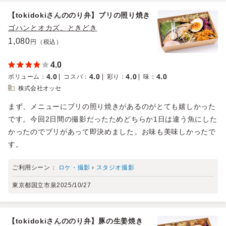
【tokidokiさんののり弁】ブリの照り焼き
ゴハンとオカズ。ときどき
1,080
円（税込）
4.0
4.0
4.0
4.0
4.0
ボリューム
：
コスパ
：
彩り
：
味
：
株式会社オッセ
まず、メニューにブリの照り焼きがあるのがとても嬉しかった
です。今回2日間の撮影だったためどちらか1日は違う魚にした
かったのでブリがあって即決めました。お味も美味しかったで
す。
ご利用シーン：
ロケ・撮影
›
スタジオ撮影
東京都国立市泉
2025/10/27
【tokidokiさんののり弁】豚の生姜焼き