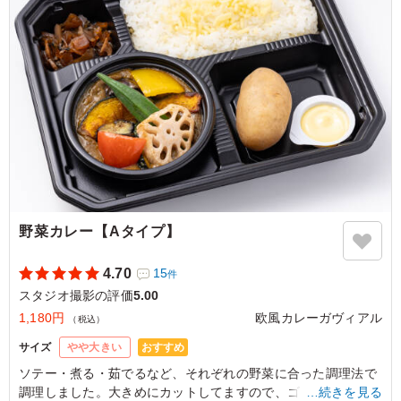
のおつまみにも合いそうな味わい。
ご利用シーン：
ロケ・撮影
›
スタジオ撮影
東京都世田谷区野沢
2026/06/15
野菜カレー【Aタイプ】
4.70
15
件
スタジオ撮影の評価
5.00
1,180円
欧風カレーガヴィアル
（税込）
おすすめ
サイズ
やや大きい
ソテー・煮る・茹でるなど、それぞれの野菜に合った調理法で
調理しました。大きめにカットしてますので、ゴロゴロした食
…続きを見る