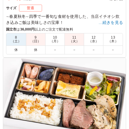
サイズ
普通
∼春夏秋冬∼四季で一番旬な食材を使用した、当店イチオシ炊
き込みご飯は美味しさの宝庫！
…続きを見る
サバ半身丸々を燻製にした燻製鯖は香ばしさ・うま味が格段に
国立市
は
36,000円
以上のご注文で配達無料
美味しく仕上がってます。
8
9
10
11
12
13
（土）
（日）
（月）
（火）
（水）
（木）
5.0
株式会社アバハウスインターナショナル
休
休
－
－
－
－
季節食材の炊き込みご飯は風味が良く柔らかいお米で、大
ぶりの燻製鯖も香ばしく食べ応えがありました。彩りやバ
ランスも良く、最後まで飽きずに美味しくいただけるお弁
当でした。
ご利用シーン：
ロケ・撮影
›
スタジオ撮影
東京都渋谷区猿楽町
2026/07/15