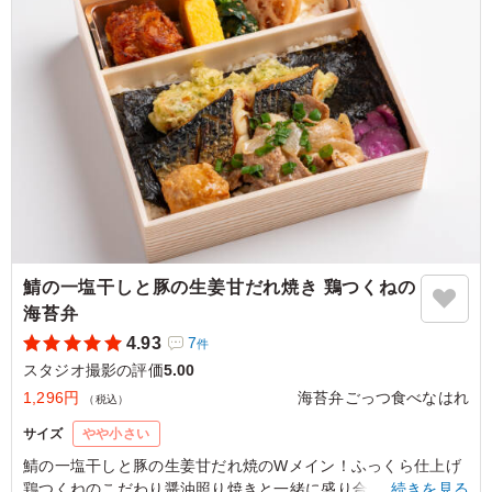
かずも豊富なのでご飯が足りません！！(笑) とても美味し
かったのでまた注文したいと思います！！
ご利用シーン：
ロケ・撮影
›
スタジオ撮影
東京都豊島区高田
2025/05/30
鯖の一塩干しと豚の生姜甘だれ焼き 鶏つくねの
海苔弁
4.93
7
件
スタジオ撮影の評価
5.00
1,296円
海苔弁ごっつ食べなはれ
（税込）
サイズ
やや小さい
鯖の一塩干しと豚の生姜甘だれ焼のWメイン！ふっくら仕上げ
鶏つくねのこだわり醤油照り焼きと一緒に盛り合わせました。
…続きを見る