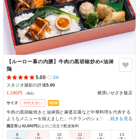
【ルーロー幕の内膳】牛肉の黒胡椒炒め×油淋
鶏
5.00
2
件
スタジオ撮影の評価
5.00
1,280円
横濱いせざき飯店
（税込）
NEW
サイズ
やや大きい
牛肉の黒胡椒焼きと油淋鶏と麻婆豆腐など中華料理を代表する
ようなメニューを揃えました。ベテランのシェフが腕を振るっ
…続きを見る
た絶品中華をお楽しみください。
国立市
は
42,000円
以上のご注文で配達無料
8
9
10
11
12
13
（土）
（日）
（月）
（火）
（水）
（木）