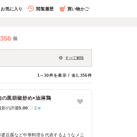
お気に入り
閲覧履歴
買い物かご
,356
個
すべて解除
1～30件を表示 / 全1,356件
肉の黒胡椒炒め×油淋鶏
撮影の評価
5.00
2
件
店
麻婆豆腐など中華料理を代表するようなメニ