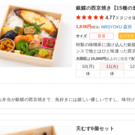
銀鰈の西京焼き【15種の
4.77
スタジオ
1,836円
WASYOKU 森田
(税込)
おすすめ
サイズ
普通
特製の味噌床に漬け込んだ銀
ンスで他とはひと味違った⻄京
森田でも一番人気のメインで
大田区
は
15,000円
以上のご注文で
の中に入れるとジューシーさ
10(月)
11(火)
12
を味わっていただけるお米です
休
休
いの副菜と共にお召し上がり
す。
お弁当が銀鰈の西京焼きで、魚好きには嬉しい優しいですし、味付
て、ごはんも美味しいです。 他の種類もまた食べ比べてみたいです
用シーン：
ロケ・撮影
›
スタジオ撮影
天むす6個セット