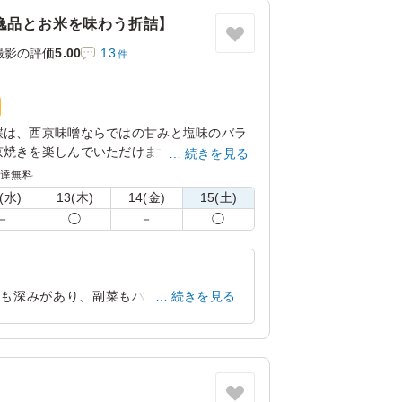
逸品とお米を味わう折詰】
撮影の評価
5.00
13
件
鰈は、⻄京味噌ならではの⽢みと塩味のバラ
焼きを楽しんでいただけます。WASYOKU
続きを見る
す。お米は新潟県糸魚川産のコシヒカリ。口
配達無料
とお米の甘みが広がります。お米の美味しさ
(水)
13(木)
14(金)
15(土)
。15種の店主の腕が光る繊細で豊かな味わ
－
◯
－
◯
ください。会議やおもてなしにおすすめで
けも深みがあり、副菜もバランスよく入っ
続きを見る
東京都渋谷区神山町
2026/07/09