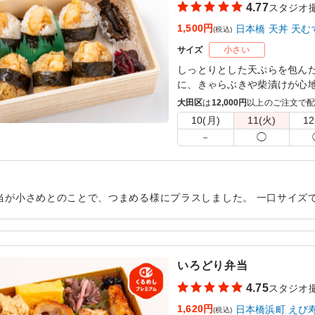
4.77
スタジオ
1,500円
日本橋 天丼 天む
(税込)
サイズ
小さい
しっとりとした天ぷらを包ん
に、きゃらぶきや柴漬けが心
や接待にぴったりです。日本橋
大田区
は
12,000円
以上のご注文で
ひとときをお楽しみください
10(月)
11(火)
12
－
◯
当が小さめとのことで、つまめる様にプラスしました。 一口サイズ
会議にも便利でした。ご飯のかたさがちょうどよく、海老の風味も感
も助かりました。
用シーン：
ロケ・撮影
›
スタジオ撮影
いろどり弁当
4.75
スタジオ
1,620円
日本橋浜町 えび
(税込)