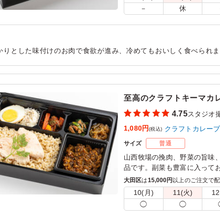
－
休
かりとした味付けのお肉で食欲が進み、冷めてもおいしく食べられ
ます。ボリュームもちょうど良く、午後の撮影に向けてしっかりエ
用シーン：
ロケ・撮影
›
スタジオ撮影
至高のクラフトキーマカ
4.75
スタジオ
1,080円
クラフトカレー
(税込)
サイズ
普通
山西牧場の挽肉、野菜の旨味
品です。副菜も豊富に入って
上がりいただける、クラフト
大田区
は
15,000円
以上のご注文で
10(月)
11(火)
12
※ご飯の種類を下記プルダウ
◯
◯
※おしぼりが必要な場合は連