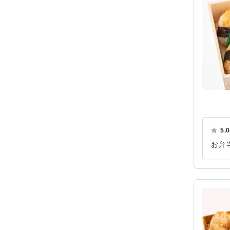
5.0
お弁
れや
い点
ご利