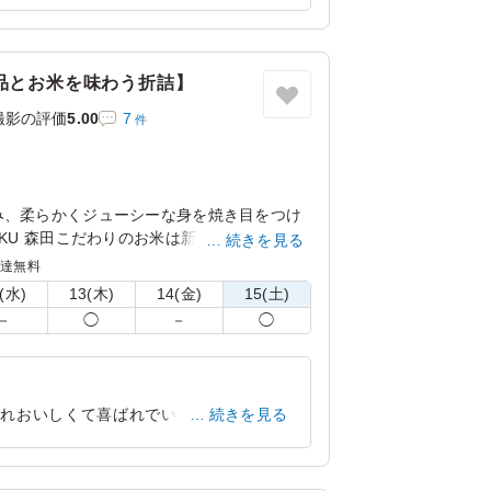
いました。
東京都江東区青海
2026/06/09
品とお米を味わう折詰】
撮影の評価
5.00
7
件
み、柔らかくジューシーな身を焼き目をつけ
OKU 森田こだわりのお米は新潟県糸魚川産の
続きを見る
ただくと、みずみずしさとお米の甘さに驚い
配達無料
種の繊細で華やかな副菜と共にお楽しみくだ
(水)
13(木)
14(金)
15(土)
－
◯
－
◯
ぞれおいしくて喜ばれでいました。ごはん
続きを見る
東京都渋谷区神山町
2026/07/09