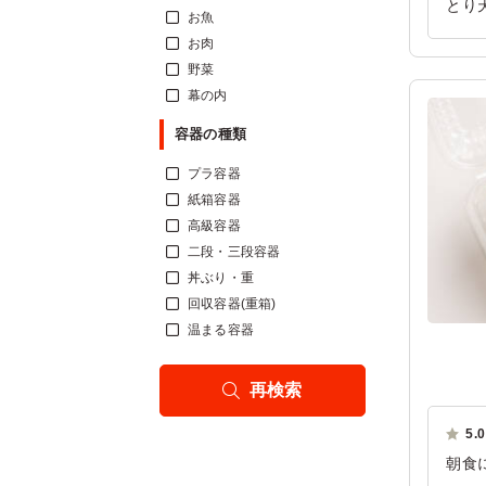
とり
お魚
ごは
お肉
ご利
野菜
幕の内
容器の種類
プラ容器
紙箱容器
高級容器
二段・三段容器
丼ぶり・重
回収容器(重箱)
温まる容器
再検索
5.0
朝食