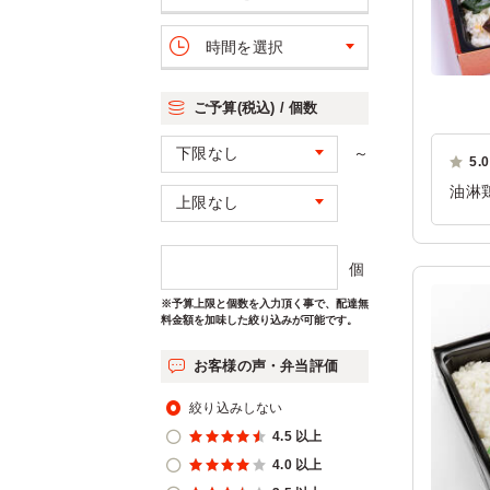
時間を選択
ご予算(税込) / 個数
～
5.0
油淋
み、
ただ
個
ご利
※予算上限と個数を入力頂く事で、配達無
料金額を加味した絞り込みが可能です。
お客様の声・弁当評価
絞り込みしない
4.5 以上
4.0 以上