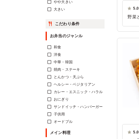
やや大きい
5.0
大きい
野菜
こだわり条件
り美
ご利
お弁当のジャンル
和食
洋食
中華・韓国
焼肉・ステーキ
とんかつ・天ぷら
ヘルシー・ベジタリアン
カレー・エスニック・ハラル
おにぎり
サンドイッチ・ハンバーガー
子供用
オードブル
5.0
メイン料理