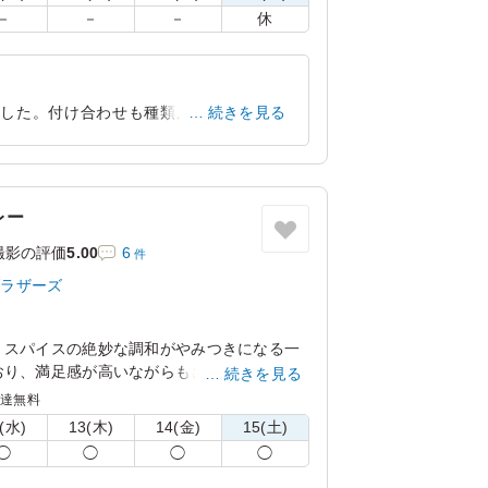
－
－
－
休
ました。付け合わせも種類があり満足感が
続きを見る
ネルギー補給ができるお弁当でした
東京都世田谷区野毛
2026/06/24
レー
撮影の評価
5.00
6
件
ブラザーズ
、スパイスの絶妙な調和がやみつきになる一
おり、満足感が高いながらもさらっとお召し
続きを見る
カレーブラザーズでも人気の商品です。
配達無料
(水)
13(木)
14(金)
15(土)
ンよりお選びください。
◯
◯
◯
◯
絡事項にご記入ください。