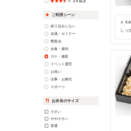
3.5 以上
ご利用シーン
5.0
絞り込みしない
しっ
会議・セミナー
あり
懇親会
ご利
会食・接待
ロケ・撮影
イベント運営
お祝い
法事・お葬式
スポーツ
お弁当のサイズ
小さい
やや小さい
普通