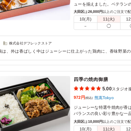
ューを揃えました。ベテラン
ください。
大田区
は
26,000円
以上のご注文で
10(月)
11(火)
12
－
◯
株式会社デフレックストア
鶏は、外は香ばしく中はジューシーに仕上がった鶏肉に、香味野菜
食欲をそそる一品でした。ねぎの爽やかな香りがアクセントとなり
けました。
用シーン：
ロケ・撮影
›
スタジオ撮影
四季の焼肉御膳
5.00
スタジオ
972円
熊嵩Tokyo
(税込)
ジューシーな特選牛焼肉が香
バランスの良い彩り豊かな一
大田区
は
10,000円
以上のご注文で
10(月)
11(火)
12