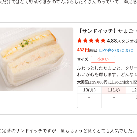
天だけではなく野菜やほかのてんぷらもたくさんのっていて、満足
んまで余すことなく食べられ、コンパクトなお弁当ながらも満足感
用シーン：
ロケ・撮影
›
スタジオ撮影
【サンドイッチ】たまご
4.88
スタジオ
432円
ロケ弁のまにまに
(税込)
サイズ
小さい
ふわっとしたたまごと、クリ
わいが心を癒します。どんな
一品です。彩り豊かな具材が
大田区
は
15,000円
以上のご注文で
10(月)
11(火)
12
※サンドイッチはラップに包
－
－
に定番のサンドイッチですが、量もちょうど良くとても人気でした