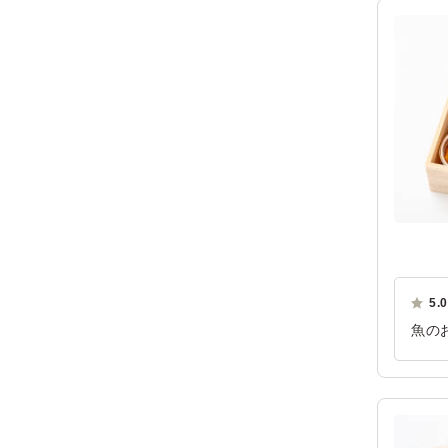
5.0
魚の
てい
ご利