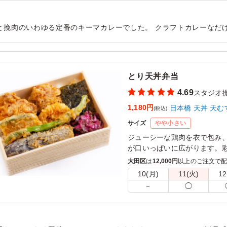
と挽肉のいわゆる定番のキーマカレーでした。 クラフトカレーなだ
味しくいただけました。 全体的に高タンパクな内容で、ヘルシーな
用シーン：
ロケ・撮影
›
スタジオ撮影
とり天丼弁当
4.69
スタジオ
1,180円
日本橋 天丼 天む
(税込)
サイズ
やや小さい
ジューシーな鶏肉を衣で包み
が口いっぱいに広がります。
出し、どんなシーンでも楽し
大田区
は
12,000円
以上のご注文で
10(月)
11(火)
12
－
◯