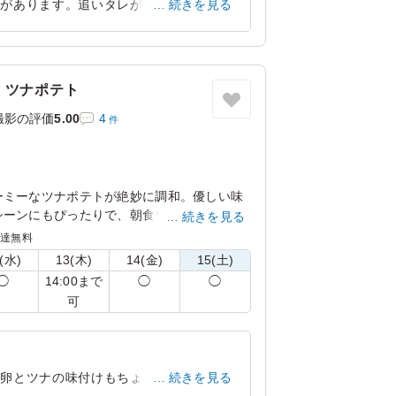
感があります。追いタレがついているので
続きを見る
があります。ともてもおいしかったです。
東京都港区東新橋
2026/06/11
・ツナポテト
撮影の評価
5.00
4
件
ーミーなツナポテトが絶妙に調和。優しい味
シーンにもぴったりで、朝食や軽食に最適な
続きを見る
目を引き、食べる楽しさを引き立てます。
配達無料
(水)
13(木)
14(金)
15(土)
んでお届けします。
14:00まで
◯
◯
◯
可
。卵とツナの味付けもちょうど良くてとて
続きを見る