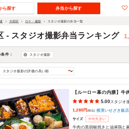
から探す
弁当から探す
達
大田区
ロケ・撮影
スタジオ撮影の弁当一覧
区 - スタジオ撮影弁当ランキング
1
の条件：
スタジオ撮影
【ルーロー幕の内膳】牛
5.00
スタジオ
1,280円
横濱いせざき飯
(税込)
サイズ
やや大きい
牛肉の黒胡椒焼きと油淋鶏と