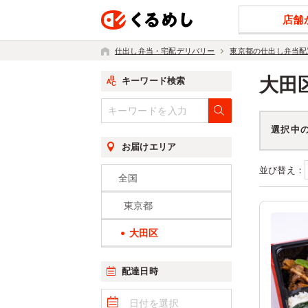
店舗
仕出し弁当・宅配デリバリー
東京都の仕出し弁当配
大田
キーワード検索
選択中
お届けエリア
並び替え：
全国
東京都
大田区
配達日時