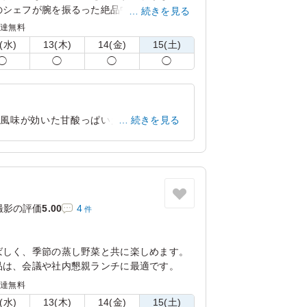
のシェフが腕を振るった絶品中華をお楽しみ
続きを見る
配達無料
(水)
13(木)
14(金)
15(土)
◯
◯
◯
◯
の風味が効いた甘酸っぱいたれがよく絡
続きを見る
、濃すぎない味わいで最後までおいしくい
神奈川県横浜市都筑区高山
2026/07/22
撮影の評価
5.00
4
件
ばしく、季節の蒸し野菜と共に楽しめます。
品は、会議や社内懇親ランチに最適です。
配達無料
(水)
13(木)
14(金)
15(土)