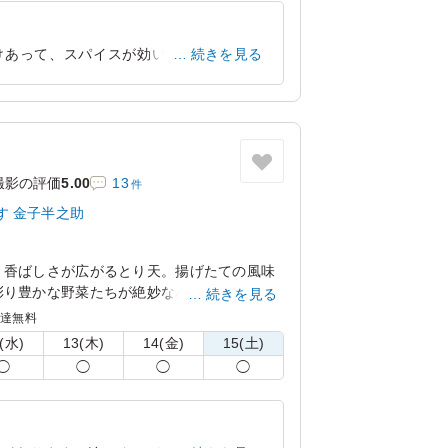
けあって、スパイスが効いていてさっぱ
続きを見る
印象を受けました。
東京都渋谷区笹塚
2026/06/24
撮影の評価
5.00
13
件
す 金子半之助
、香ばしさが広がるとり天。揚げたての風味
彩り豊かな野菜たちが絶妙なバランスを生み
続きを見る
める一品です。
配達無料
(水)
13(木)
14(金)
15(土)
◯
◯
◯
◯