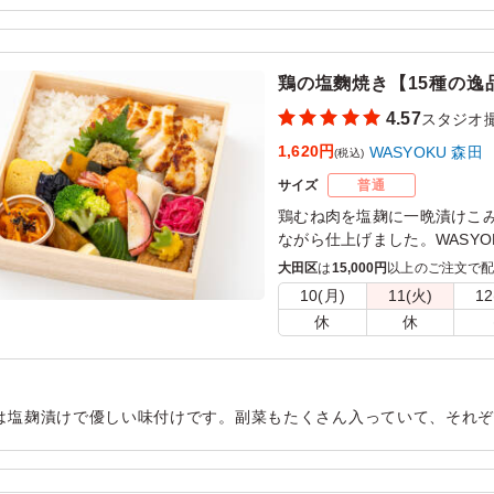
いしかったです。手軽に頼めてコスパもいいのでまた頼みたいと思
用シーン：
ロケ・撮影
›
スタジオ撮影
鶏の塩麴焼き【15種の逸
4.57
スタジオ
1,620円
WASYOKU 森田
(税込)
サイズ
普通
鶏むね肉を塩麹に一晩漬けこ
ながら仕上げました。WASY
コシヒカリ。召し上がってい
大田区
は
15,000円
以上のご注文で
ていただけると思います。15
10(月)
11(火)
12
さい。会議などに最適です。
休
休
は塩麹漬けで優しい味付けです。副菜もたくさん入っていて、それ
味しいです。 バランスよいお弁当でどなたにも喜ばれていました。
用シーン：
ロケ・撮影
›
スタジオ撮影