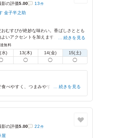
撮影の評価
5.00
13
件
す 金子半之助
だおむすびが絶妙な味わい。香ばしさととも
地よいアクセントを加えます。お集まりの席
続きを見る
 天丼 天むす 金子半之助の天むすで特別な
配達無料
。
(水)
13(木)
14(金)
15(土)
◯
◯
◯
◯
で食べやすく、つまみやすいので差し入
続きを見る
じられます。6個あるのでシェアしやす
東京都品川区上大崎
2026/03/13
撮影の評価
5.00
22
件
寿屋