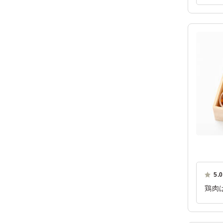
もお
ご利
5.0
鶏肉
も美
ご利