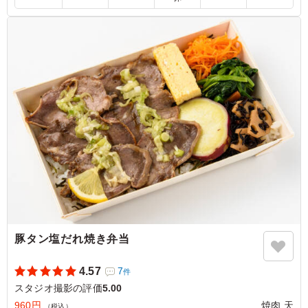
5.0
ジューシーな鶏もも肉に、焼肉屋さんならではの濃厚な秘
伝タレがしっかり絡んで最高！炭火の香ばしさも感じられ
て、とにかく白米が止まらなくなります。ボリュームも大
満足で、また絶対リピートします！
ご利用シーン：
ロケ・撮影
›
スタジオ撮影
東京都世田谷区野沢
2026/06/15
豚タン塩だれ焼き弁当
4.57
7
件
スタジオ撮影の評価
5.00
960円
焼肉 天
（税込）