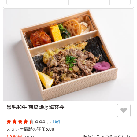
甘辛いタレが絡んだ牛焼肉は、噛むたびに肉の旨味が溢れ
出す贅沢な味わいでした。さらに、鶏そぼろの素朴な甘み
が絶妙なアクセントとなり、ボリューム満点の増量サイズ
ながら最後まで軽快に食べ進められます。彩り豊かな副菜
も一つひとつ質が高く、メインからサイドまで一切隙のな
い、お腹も心も満たされる逸品です。
ご利用シーン：
ロケ・撮影
›
スタジオ撮影
東京都目黒区三田
2026/04/08
黒毛和牛 葱塩焼き海苔弁
4.44
16
件
スタジオ撮影の評価
5.00
1,380円
海苔弁ごっつ食べなはれ