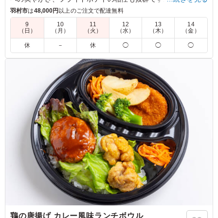
ントにもぴったりな一品を、オニクズキタイガーでお楽しみく
羽村市
は
48,000円
以上のご注文で配達無料
ださい。
9
10
11
12
13
14
（日）
（月）
（火）
（水）
（木）
（金）
5.0
休
－
休
◯
◯
◯
豚の生姜焼きは、やわらかな肉に生姜の香りと甘辛いタレ
がしっかり絡み、ご飯との相性が抜群でした。濃すぎない
味付けで食べやすく、副菜とのバランスも良いため、最後
まで飽きずに美味しくいただけるお弁当です。
ご利用シーン：
ロケ・撮影
›
スタジオ撮影
東京都渋谷区恵比寿
2026/07/28
鶏の唐揚げ カレー風味ランチボウル