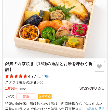
美味しいです。 バランスよいお弁当でどなたにも喜ばれ
ていました。
ご利用シーン：
ロケ・撮影
›
スタジオ撮影
東京都渋谷区神山町
2026/07/09
銀鰈の西京焼き【15種の逸品とお米を味わう折
詰】
4.77
13
件
スタジオ撮影の評価
5.00
1,836円
WASYOKU 森田
（税込）
おすすめ
サイズ
普通
特製の味噌床に漬け込んだ銀鰈は、⻄京味噌ならではの⽢みと
塩味のバランスで他とはひと味違った⻄京焼きを楽しんでいた
…続きを見る