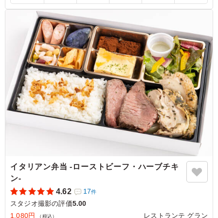
季節食材の炊き込みご飯は風味が良く柔らかいお米で、大
ぶりの燻製鯖も香ばしく食べ応えがありました。彩りやバ
ランスも良く、最後まで飽きずに美味しくいただけるお弁
当でした。
ご利用シーン：
ロケ・撮影
›
スタジオ撮影
東京都渋谷区猿楽町
2026/07/15
イタリアン弁当 -ローストビーフ・ハーブチキ
ン‐
4.62
17
件
スタジオ撮影の評価
5.00
1,080円
レストランテ グラン
（税込）