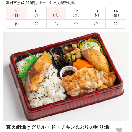
ニューの一つで、チーズ好きなあなたにピッタリです。
羽村市
は
42,000円
以上のご注文で配達無料
9
10
11
12
13
14
（日）
（月）
（火）
（水）
（木）
（金）
5.0
大きなチーズがカレーを覆うように乗っており、非常に魅
休
◯
◯
◯
◯
◯
力的で人気があるのも納得の一品でした。丸ごと入ったジ
ャガイモも良いアクセントになっており、大変満足してお
ります。もし温かい状態でいただくことができれば、チー
ズがとろけてより一層美味しくなるのではないかと感じま
した。 素晴らしいお料理をありがとうございました。
ご利用シーン：
ロケ・撮影
›
スタジオ撮影
東京都墨田区本所
2025/12/19
直火網焼きグリル・ド・チキン&ぶりの照り焼