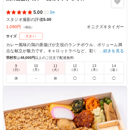
5.00
3
件
スタジオ撮影の評価
5.00
1,080円
オニクズキタイガー
（税込）
サイズ
大きい
カレー風味の鶏の唐揚げが主役のランチボウル、ボリューム満
点な献立が魅力です。キャロットラペなど、彩り豊かなサイド
…続きを見る
も楽しめます。ランチや会議、イベント時のお食事に最適で、
羽村市
は
48,000円
以上のご注文で配達無料
みんなが笑顔になること間違いありません。
9
10
11
12
13
14
（日）
（月）
（火）
（水）
（木）
（金）
5.0
休
－
休
◯
◯
◯
カリッと揚がった唐揚げはジューシーで、スパイシーなカ
レーソースが食欲をさらに引き立てます。ほどよい辛さと
コクがご飯によく合い、最後まで美味しくいただけまし
た。ボリュームも十分で、満足感の高いお弁当です。
ご利用シーン：
ロケ・撮影
›
スタジオ撮影
東京都渋谷区恵比寿
2026/07/28