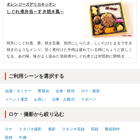
ご飯と鮭ごはんの二つは結構ボリュームが詰まっています。副菜も個性的
オレンジーズデリカキッチン
な味で面白いです。
しぐれ煮弁当～すき焼き風～
同升にしぐれ煮、葱、焼き豆腐、別升にしらたき、しいたけとまるですき
焼きのようなメンツ。甘く煮付けた牛肉は疲れている時にちょうど欲しく
なる、あの味。味がよく染みた筑前煮やしぐれ煮とは対照的に卵焼き、コ
ロッケは薄味で、ボリュームたっぷりでも意外と食べ疲れませんでした。
ご利用シーンを選択する
会議・セミナー
懇親会
会食・接待
ロケ・撮影
イベント運営
お祝い
法事・お葬式
スポーツ
ロケ・撮影から絞り込む
ロケ
スタジオ撮影
撮影
スタジオ収録
収録
番組制作
取材
中継