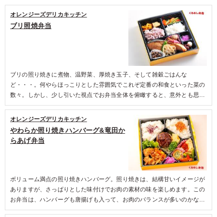
ご利用シーン：
ロケ・撮影
›
スタジオ撮影
東京都品川区東五反田
2024/02/21
オレンジーズデリカキッチン
ブリ照焼弁当
ブリの照り焼きに煮物、温野菜、厚焼き玉子、そして雑穀ごはんな
ど・・・。何やらほっこりとした雰囲気でこれぞ定番の和食といった菜の
数々。しかし、少し引いた視点でお弁当全体を俯瞰すると、意外とも思え
るほど色鮮やかで、見た目も十分に意識して作られている事がよくわかり
ます。ブリはしっかりとした肉厚感があり、主菜としての存在感は抜群。
オレンジーズデリカキッチン
その脇を固める煮物と温野菜は、同じ野菜と言えども個々の違いがくっき
やわらか照り焼きハンバーグ&竜田か
りとしており重複している感は全くありません。しっかり食べた！と充実
らあげ弁当
感を与えられるお弁当です。
ボリューム満点の照り焼きハンバーグ。照り焼きは、結構甘いイメージが
ありますが、さっぱりとした味付けでお肉の素材の味を楽しめます。この
お弁当は、ハンバーグも唐揚げも入って、お肉のバランスが多いのかなと
思うと、さっぱりとした副菜も多めで脂っこさを感じさせません。ゆかり