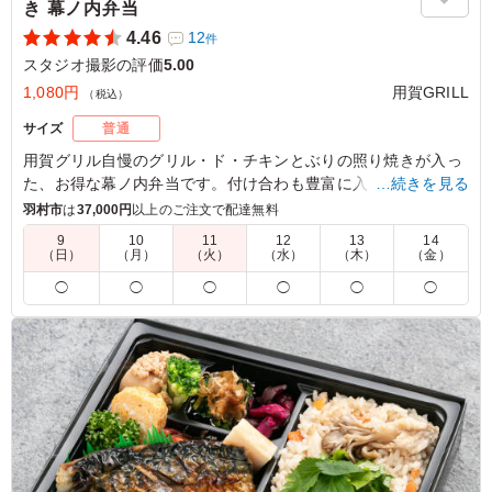
き 幕ノ内弁当
4.46
12
件
スタジオ撮影の評価
5.00
1,080円
用賀GRILL
（税込）
サイズ
普通
用賀グリル自慢のグリル・ド・チキンとぶりの照り焼きが入っ
た、お得な幕ノ内弁当です。付け合わも豊富に入っていて、
…続きを見る
様々なシーンでお使いいただけます。オリジナルソースは8種
羽村市
は
37,000円
以上のご注文で配達無料
類からお選びいただけます。
9
10
11
12
13
14
（日）
（月）
（火）
（水）
（木）
（金）
5.0
株式会社ハイブリッドファクトリー
◯
◯
◯
◯
◯
◯
直火網焼きのグリル・ド・チキンは表面こんがり香ばし
く、中身はしっとり柔らかで非常に美味しかったです。ぶ
りの照り焼きも甘みがあり、高タンパク質のおかずがバラ
ンス良く入ったお弁当でした。副菜の種類も豊富で食べご
たえがあり、満足度の高いお弁当でした。
ご利用シーン：
ロケ・撮影
›
スタジオ撮影
東京都千代田区丸の内
2026/05/29