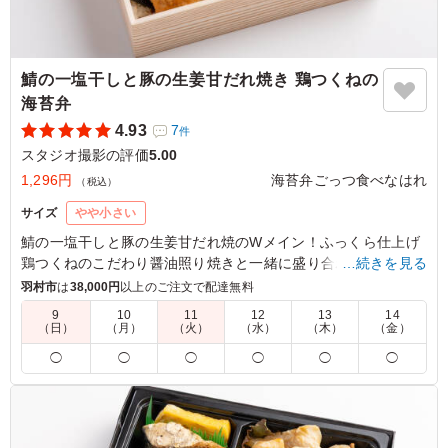
鯖の一塩干しと豚の生姜甘だれ焼き 鶏つくねの
海苔弁
4.93
7
件
スタジオ撮影の評価
5.00
1,296円
海苔弁ごっつ食べなはれ
（税込）
サイズ
やや小さい
鯖の一塩干しと豚の生姜甘だれ焼のWメイン！ふっくら仕上げ
鶏つくねのこだわり醤油照り焼きと一緒に盛り合わせました。
…続きを見る
相性抜群の副菜と、厳選焼海苔と小豆島生大豆醤油が織りなす
羽村市
は
38,000円
以上のご注文で配達無料
海苔弁であなたを魅了します。
9
10
11
12
13
14
（日）
（月）
（火）
（水）
（木）
（金）
5.0
オフィスカラーズ株式会社
◯
◯
◯
◯
◯
◯
のり弁はどの現場でも安全なのでこちらのお弁当にして正
解でした。特にスタッフから評価された点は、魚と生姜焼
きが一緒にあるお弁当は珍しいとスタッフも喜んでおりま
した。残ったお弁当を持ち帰ったスタッフがいたほどでし