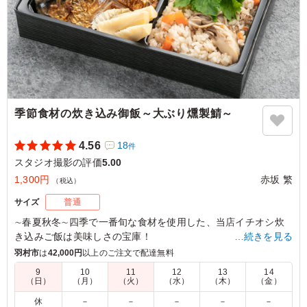
季節食材の炊き込み御飯～大ぶり燻製鯖～
4.56
18
件
スタジオ撮影の評価
5.00
1,300円
赤坂 繁
（税込）
サイズ
普通
∼春夏秋冬∼四季で一番旬な食材を使用した、当店イチオシ炊
き込みご飯は美味しさの宝庫！
…続きを見る
サバ半身丸々を燻製にした燻製鯖は香ばしさ・うま味が格段に
羽村市
は
42,000円
以上のご注文で配達無料
美味しく仕上がってます。
9
10
11
12
13
14
（日）
（月）
（火）
（水）
（木）
（金）
5.0
株式会社アバハウスインターナショナル
休
－
－
－
－
－