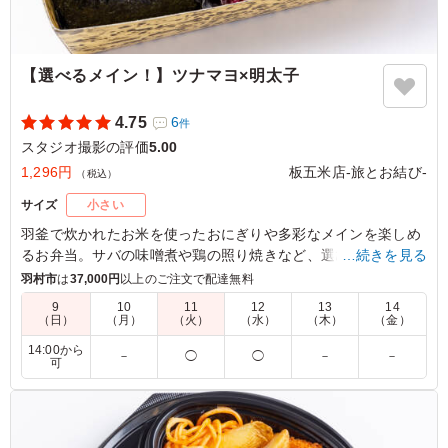
【選べるメイン！】ツナマヨ×明太子
4.75
6
件
スタジオ撮影の評価
5.00
1,296円
板五米店-旅とお結び-
（税込）
サイズ
小さい
羽釜で炊かれたお米を使ったおにぎりや多彩なメインを楽しめ
るお弁当。サバの味噌煮や鶏の照り焼きなど、選び抜かれた料
…続きを見る
理が詰まっています。玉子焼きや肉団子も添えられ、ランチや
羽村市
は
37,000円
以上のご注文で配達無料
会議中のひとときにぴったり。豊かな味わいをお楽しみくださ
9
10
11
12
13
14
い。
（日）
（月）
（火）
（水）
（木）
（金）
14:00から
－
◯
◯
－
－
※選べるメインは「サバの味噌煮」か「サバの麴焼き」か「鶏
可
の照り焼き」か「豚の生姜焼き」からお選びいただけます。下
記プルダウンよりお選びください。(画像は「鶏の照り焼き」)