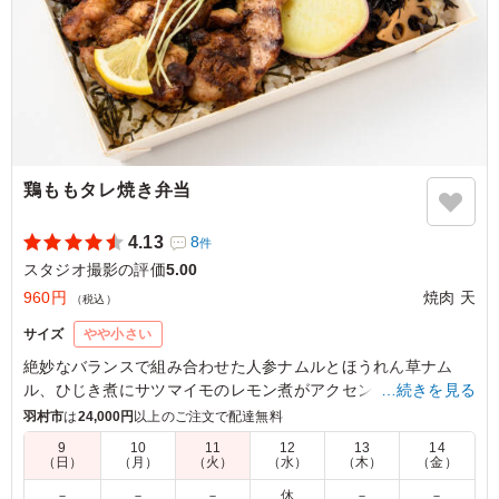
鶏ももタレ焼き弁当
4.13
8
件
スタジオ撮影の評価
5.00
960円
焼肉 天
（税込）
サイズ
やや小さい
絶妙なバランスで組み合わせた人参ナムルとほうれん草ナム
ル、ひじき煮にサツマイモのレモン煮がアクセント。しかし、
…続きを見る
主役は迷うことなく鶏もものタレ焼き。ジューシーな鶏ももに
羽村市
は
24,000円
以上のご注文で配達無料
絡む甘辛のタレが、まさに絶品。ロケやイベントなど軽めのシ
9
10
11
12
13
14
ーンにちょうど良い一品。
（日）
（月）
（火）
（水）
（木）
（金）
－
－
－
休
－
－