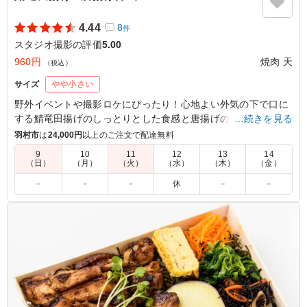
4.44
8
件
スタジオ撮影の評価
5.00
960円
焼肉 天
（税込）
サイズ
やや小さい
野外イベントや撮影ロケにぴったり！心地よい外気の下で口に
する鯖竜田揚げのしっとりとした食感と唐揚げのジューシーさ
…続きを見る
は格別。アスパラの塩焼きと共に味わう、素朴な味付けが癒し
羽村市
は
24,000円
以上のご注文で配達無料
を与えてくれます。さらに彩り豊かなひじき煮や人参ナムルが
9
10
11
12
13
14
お口の中で広がり、満足感を一層引き立てます。
（日）
（月）
（火）
（水）
（木）
（金）
－
－
－
休
－
－
5.0
大好きな鯖と唐揚げが一度に味わえる贅沢なお弁当。鯖は
旨味が凝縮されていて、唐揚げは冷めてもジューシーさが
保たれています。ボリューム満点でお腹いっぱい、元気が
もらえる大満足のメニューでした。
ご利用シーン：
ロケ・撮影
›
スタジオ撮影
東京都世田谷区野沢
2026/06/15