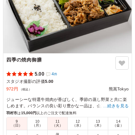
四季の焼肉御膳
5.00
4
件
スタジオ撮影の評価
5.00
972円
熊嵩Tokyo
（税込）
ジューシーな特選牛焼肉が香ばしく、季節の蒸し野菜と共に楽
しめます。バランスの良い彩り豊かな一品は、会議や社内懇親
…続きを見る
ランチに最適です。
羽村市
は
15,000円
以上のご注文で配達無料
9
10
11
12
13
14
（日）
（月）
（火）
（水）
（木）
（金）
5.0
しっかりとした味付けのお肉で食欲が進み、冷めてもおい
－
－
休
－
－
－