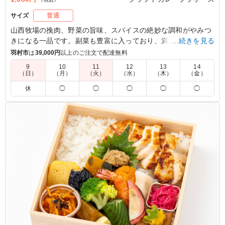
サイズ
普通
山西牧場の挽肉、野菜の旨味、スパイスの絶妙な調和がやみつ
きになる一品です。副菜も豊富に入っており、満足感が高いな
…続きを見る
がらもさらっとお召し上がりいただける、クラフトカレーブラ
羽村市
は
39,000円
以上のご注文で配達無料
ザーズでも人気の商品です。
9
10
11
12
13
14
（日）
（月）
（火）
（水）
（木）
（金）
※ご飯の種類を下記プルダウンよりお選びください。
休
◯
◯
◯
◯
◯
※おしぼりが必要な場合は連絡事項にご記入ください。
5.0
野菜と挽肉のいわゆる定番のキーマカレーでした。 クラ
フトカレーなだけあって、スパイスが効いていてさっぱり
美味しくいただけました。 全体的に高タンパクな内容
で、ヘルシーな印象を受けました。
ご利用シーン：
ロケ・撮影
›
スタジオ撮影
東京都渋谷区笹塚
2026/06/24