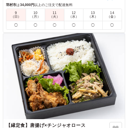
にぴったりです。
羽村市
は
34,000円
以上のご注文で配達無料
9
10
11
12
13
14
（日）
（月）
（火）
（水）
（木）
（金）
5.0
株式会社キャブスリー
豚の生姜焼きの味付けがおいしく、ごはんがたりないくら
◯
◯
◯
◯
◯
◯
いでした、たまごやきがはいっているのも箸休めになり、
とてもよかったと思います むずかしいとはおもいます
が、生野菜がもう少し多いと完璧です。
ご利用シーン：
ロケ・撮影
›
スタジオ撮影
東京都三鷹市大沢
2025/08/08
【縁定食】唐揚げ×チンジャオロース