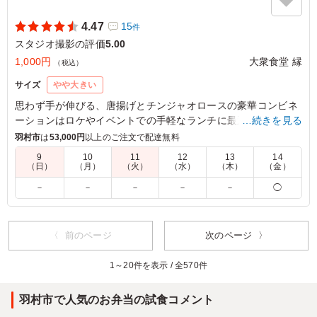
4.47
15
件
スタジオ撮影の評価
5.00
1,000円
大衆食堂 縁
（税込）
サイズ
やや大きい
思わず手が伸びる、唐揚げとチンジャオロースの豪華コンビネ
ーションはロケやイベントでの手軽なランチに最適。唐揚げは
…続きを見る
味わい深く、ボリュームも満点。また、チンジャオロースの味
羽村市
は
53,000円
以上のご注文で配達無料
付けは絶妙で、一度食べたら忘れられない味わい。さらに、色
9
10
11
12
13
14
とりどりの彩りも心を満たします。このお弁当で、仕事の合間
（日）
（月）
（火）
（水）
（木）
（金）
の一時をより楽しいものにしませんか？
－
－
－
－
－
◯
5.0
株式会社コスモ・スペース
前回注文し好評だった唐揚げとチンジャオロースの組み合
〈 前のページ
次のページ 〉
わせを再度注文しました。 前回とは別現場でしたが、ス
タッフにもお客様にも好評をいただきとても良かったで
1～20件を表示 / 全570件
す。 味付けはしっかりしており、やる気がみなぎるお弁
当でした。
羽村市で人気のお弁当の試食コメント