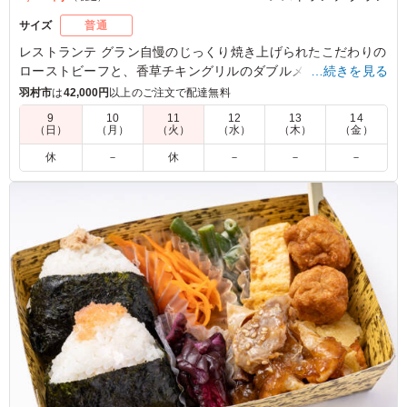
サイズ
普通
レストランテ グラン自慢のじっくり焼き上げられたこだわりの
ローストビーフと、香草チキングリルのダブルメイン。厳選さ
…続きを見る
れた12種類の副菜も魅力のお弁当です。
羽村市
は
42,000円
以上のご注文で配達無料
9
10
11
12
13
14
（日）
（月）
（火）
（水）
（木）
（金）
5.0
自家製ローストビーフと香り豊かな若鶏のハーブ焼きの組
休
－
休
－
－
－
み合わせは豪華で、女性陣に大人気でした。 彩り豊かな
副菜とともに目でも楽しめるお弁当でした。 全体的に上
品な味付けで美味しかったのですが、ローストビーフの味
付けがもう少しはっきりしていると、さらにお肉の満足感
が上がり嬉しいです。
ご利用シーン：
ロケ・撮影
›
スタジオ撮影
東京都渋谷区恵比寿
2026/07/27