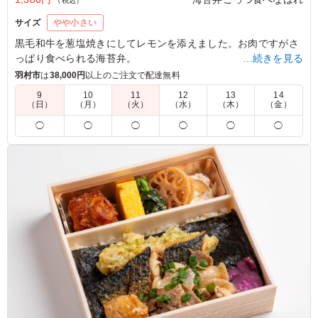
（税込）
サイズ
やや小さい
黒毛和牛を葱塩焼きにしてレモンを添えました。お肉ですがさ
っぱり食べられる海苔弁。
…続きを見る
相性抜群の副菜と、厳選焼海苔と小豆島生大豆醤油が織りなす
羽村市
は
38,000円
以上のご注文で配達無料
海苔弁であなたを魅了します。
9
10
11
12
13
14
（日）
（月）
（火）
（水）
（木）
（金）
5.0
株式会社エナック
◯
◯
◯
◯
◯
◯
撮影当日こちらをいただきましたが、ロケ弁とは思えない
ほど美味しかったです！！黒毛和牛は脂がしっかり乗って
いて葱塩タレとの相性もバツグンでした。ご飯が進む味付
けです。ただでさえメインがこんなに美味しいのに他のお
かずも豊富なのでご飯が足りません！！(笑) とても美味し
かったのでまた注文したいと思います！！
ご利用シーン：
ロケ・撮影
›
スタジオ撮影
東京都豊島区高田
2025/05/30