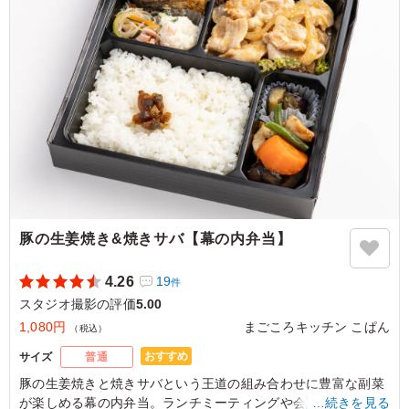
た。
ご利用シーン：
ロケ・撮影
›
スタジオ撮影
東京都世田谷区松原
2026/04/22
豚の生姜焼き&焼きサバ【幕の内弁当】
4.26
19
件
スタジオ撮影の評価
5.00
1,080円
まごころキッチン こぱん
（税込）
おすすめ
サイズ
普通
豚の生姜焼きと焼きサバという王道の組み合わせに豊富な副菜
が楽しめる幕の内弁当。ランチミーティングや会議などの食事
…続きを見る