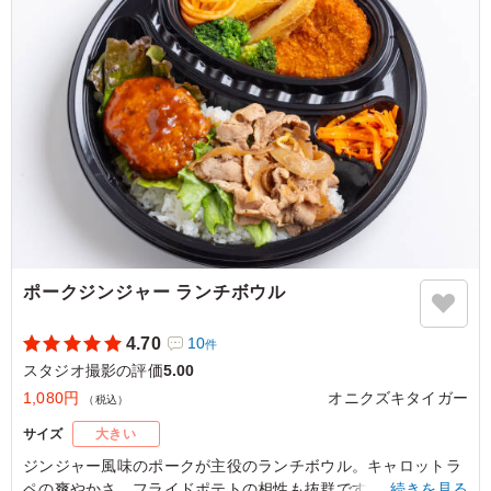
5.0
コンデナスト・ジャパン
ツナマヨが明太子の辛さをやさしく包み込んでいて食べや
すい。コクがありつつ後味は重すぎず、バランスが良いで
す。ごはんとの相性がよく、満足感があります。また頼み
たいコンビネーションです。
ご利用シーン：
ロケ・撮影
›
スタジオ撮影
東京都江東区新木場
2026/01/12
ポークジンジャー ランチボウル
4.70
10
件
スタジオ撮影の評価
5.00
1,080円
オニクズキタイガー
（税込）
サイズ
大きい
ジンジャー風味のポークが主役のランチボウル。キャロットラ
ペの爽やかさ、フライドポテトの相性も抜群です。会議やイベ
…続きを見る