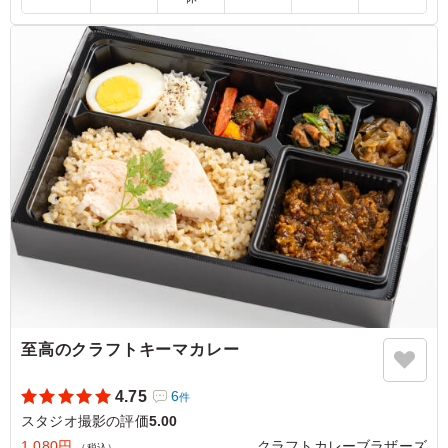
しく食べられました。付け合わせも種類があり満足感があ
ります。ボリュームもちょうど良く、午後の撮影に向けて
しっかりエネルギー補給ができるお弁当でした
ご利用シーン：
ロケ・撮影
›
スタジオ撮影
東京都世田谷区野毛
2026/06/24
至高のクラフトキーマカレー
4.75
6
件
スタジオ撮影の評価
5.00
1,080円
クラフトカレーブラザーズ
（税込）