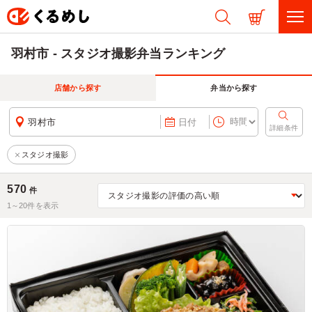
羽村市 - スタジオ撮影弁当ランキング
店舗から探す
弁当から探す
羽村市
日付
詳細条件
スタジオ撮影
570
件
1～
20
件を表示