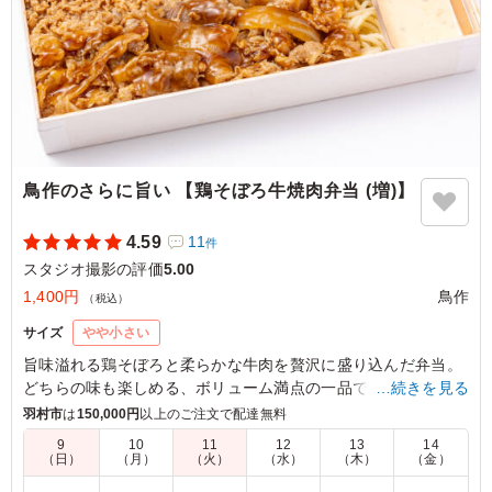
鳥作のさらに旨い 【鶏そぼろ牛焼肉弁当 (増)】
4.59
11
件
スタジオ撮影の評価
5.00
1,400円
鳥作
（税込）
サイズ
やや小さい
旨味溢れる鶏そぼろと柔らかな牛肉を贅沢に盛り込んだ弁当。
どちらの味も楽しめる、ボリューム満点の一品です。食欲をそ
…続きを見る
そる絶妙なハーモニーで、特別なランチタイムを演出します。
羽村市
は
150,000円
以上のご注文で配達無料
ぜひご賞味ください。
9
10
11
12
13
14
（日）
（月）
（火）
（水）
（木）
（金）
5.0
合同会社VIDEO COMPANY
－
－
－
－
－
－