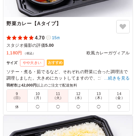
野菜カレー【Aタイプ】
4.70
15
件
スタジオ撮影の評価
5.00
1,180円
欧風カレーガヴィアル
（税込）
おすすめ
サイズ
やや大きい
ソテー・煮る・茹でるなど、それぞれの野菜に合った調理法で
調理しました。大きめにカットしてますので、ゴロゴロした食
…続きを見る
感をお楽しみいただけます。(季節によって野菜の内容は異なり
羽村市
は
42,000円
以上のご注文で配達無料
ます。)
9
10
11
12
13
14
（日）
（月）
（火）
（水）
（木）
（金）
5.0
休
◯
◯
◯
◯
◯
大きくカットされた野菜は彩りが良く、非常に魅力的で人
気のメニューでした。丸ごと入ったジャガイモも箸休めに
ちょうど良く、大変満足しております。温かい状態でいた
だくことができればより一層良かったなぁと思いました。