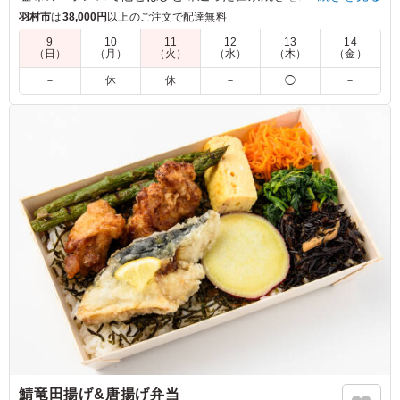
だけます。WASYOKU 森田でも一番人気のメインです。お米は
羽村市
は
38,000円
以上のご注文で配達無料
新潟県糸魚川産のコシヒカリ。口の中に入れるとジューシーさ
9
10
11
12
13
14
とお米の甘みが広がります。お米の美味しさを味わっていただ
（日）
（月）
（火）
（水）
（木）
（金）
けるお米です。15種の店主の腕が光る繊細で豊かな味わいの副
－
休
休
－
◯
－
菜と共にお召し上がりください。会議やおもてなしにおすすめ
です。
5.0
魚のお弁当が銀鰈の西京焼きで、魚好きには嬉しい優しい
ですし、味付けも深みがあり、副菜もバランスよく入って
いて、ごはんも美味しいです。 他の種類もまた食べ比べ
てみたいです
ご利用シーン：
ロケ・撮影
›
スタジオ撮影
東京都渋谷区神山町
2026/07/09
鯖竜田揚げ&唐揚げ弁当