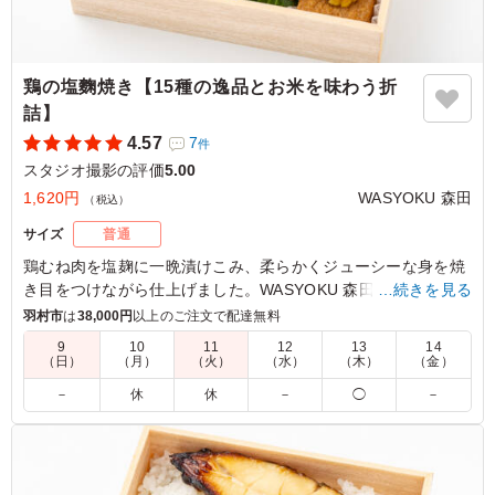
鶏の塩麴焼き【15種の逸品とお米を味わう折
詰】
4.57
7
件
スタジオ撮影の評価
5.00
1,620円
WASYOKU 森田
（税込）
サイズ
普通
鶏むね肉を塩麹に一晩漬けこみ、柔らかくジューシーな身を焼
き目をつけながら仕上げました。WASYOKU 森田こだわりのお
…続きを見る
米は新潟県糸魚川産のコシヒカリ。召し上がっていただくと、
羽村市
は
38,000円
以上のご注文で配達無料
みずみずしさとお米の甘さに驚いていただけると思います。15
9
10
11
12
13
14
種の繊細で華やかな副菜と共にお楽しみください。会議などに
（日）
（月）
（火）
（水）
（木）
（金）
最適です。
－
休
休
－
◯
－
5.0
鶏肉は塩麹漬けで優しい味付けです。副菜もたくさん入っ
ていて、それぞれおいしくて喜ばれでいました。ごはんも