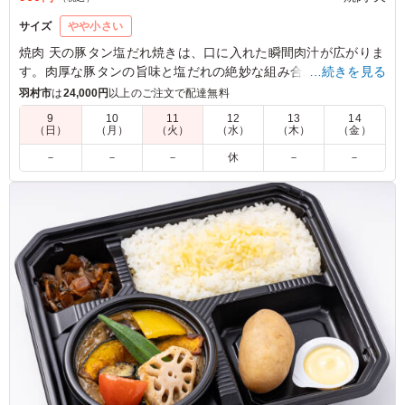
サイズ
やや小さい
焼肉 天の豚タン塩だれ焼きは、口に入れた瞬間肉汁が広がりま
す。肉厚な豚タンの旨味と塩だれの絶妙な組み合わせで、一度
…続きを見る
食べたら忘れられない深みのある味わい。色鮮やかな人参ナム
羽村市
は
24,000円
以上のご注文で配達無料
ルやほうれん草ナムルも添えてあり、見た目にも美味しさを感
9
10
11
12
13
14
じます。ロケやイベントでのランチにぴったりです。
（日）
（月）
（火）
（水）
（木）
（金）
－
－
－
休
－
－
5.0
さすが焼肉屋さん、豚タンの質が良いです。絶妙な厚みで
絶品。ネギ塩だれがガツンと効きつつも後味は爽やかで、
箸が止まらなくなります。スタミナをつけたい時や、お酒
のおつまみにも合いそうな味わい。
ご利用シーン：
ロケ・撮影
›
スタジオ撮影
東京都世田谷区野沢
2026/06/15