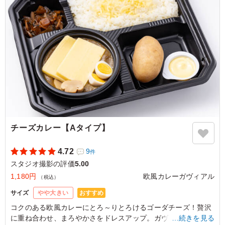
ご利用シーン：
ロケ・撮影
›
スタジオ撮影
東京都墨田区本所
2025/12/19
チーズカレー【Aタイプ】
4.72
9
件
スタジオ撮影の評価
5.00
1,180円
欧風カレーガヴィアル
（税込）
おすすめ
サイズ
やや大きい
コクのある欧風カレーにとろ～りとろけるゴーダチーズ！贅沢
に重ね合わせ、まろやかさをドレスアップ。ガヴィアル人気メ
…続きを見る