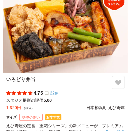
れや会議にも便利でした。ご飯のかたさがちょうどよく、
海老の風味も感じられます。6個あるのでシェアしやすい
点も助かりました。
ご利用シーン：
ロケ・撮影
›
スタジオ撮影
東京都品川区上大崎
2026/03/13
いろどり弁当
4.75
22
件
スタジオ撮影の評価
5.00
1,620円
日本橋浜町 えび寿屋
（税込）
おすすめ
サイズ
やや小さい
えび寿屋の定番「重箱シリーズ」の新メニューが、プレミアム