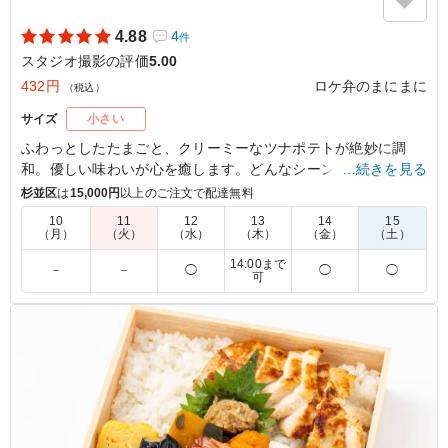
4.88
4
件
スタジオ撮影の評価
5.00
432円
ロケ弁のまにまに
（税込）
サイズ
小さい
ふわっとしたたまごと、クリーミーなツナポテトが絶妙に調
和。優しい味わいが心を癒します。どんなシーンにもぴったり
…続きを見る
で、朝食や軽食に最適な一品です。彩り豊かな具材が目を引
杉並区
は
15,000円
以上のご注文で配達無料
き、食べる楽しさを引き立てます。
10
11
12
13
14
15
（月）
（火）
（水）
（木）
（金）
（土）
※サンドイッチはラップに包んでお届けします。
14:00まで
－
－
◯
◯
◯
可
5.0
おにぎりとパンが選べるだけでありがたいのにロールサン
ドと食パンサンドウィッチが選べてバリエーション出せる
ので最高です。ツナポテトは好みだとはおもいますがポテ
トの食感がじゃまなのでツナマヨをたっぷりでもよかった
かも！
ご利用シーン：
ロケ・撮影
›
スタジオ撮影