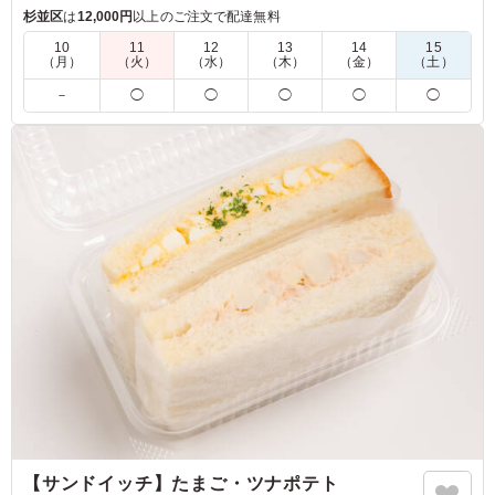
絶妙なバランスを生み出し、どんなシーンでも楽しめる一品で
杉並区
は
12,000円
以上のご注文で配達無料
す。
10
11
12
13
14
15
（月）
（火）
（水）
（木）
（金）
（土）
5.0
－
◯
◯
◯
◯
◯
とり天だけではなく野菜やほかのてんぷらもたくさんのっ
ていて、満足感があります。追いタレがついているのでご
はんまで余すことなく食べられ、コンパクトなお弁当なが
らも満足感があります。ともてもおいしかったです。
ご利用シーン：
ロケ・撮影
›
スタジオ撮影
東京都港区東新橋
2026/06/11
【サンドイッチ】たまご・ツナポテト