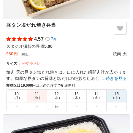
豚タン塩だれ焼き弁当
4.57
7
件
スタジオ撮影の評価
5.00
960円
焼肉 天
（税込）
サイズ
やや小さい
焼肉 天の豚タン塩だれ焼きは、口に入れた瞬間肉汁が広がりま
す。肉厚な豚タンの旨味と塩だれの絶妙な組み合わせで、一度
…続きを見る
食べたら忘れられない深みのある味わい。色鮮やかな人参ナム
杉並区
は
19,000円
以上のご注文で配達無料
ルやほうれん草ナムルも添えてあり、見た目にも美味しさを感
10
11
12
13
14
15
じます。ロケやイベントでのランチにぴったりです。
（月）
（火）
（水）
（木）
（金）
（土）
－
－
休
－
－
－
5.0
さすが焼肉屋さん、豚タンの質が良いです。絶妙な厚みで
絶品。ネギ塩だれがガツンと効きつつも後味は爽やかで、
箸が止まらなくなります。スタミナをつけたい時や、お酒