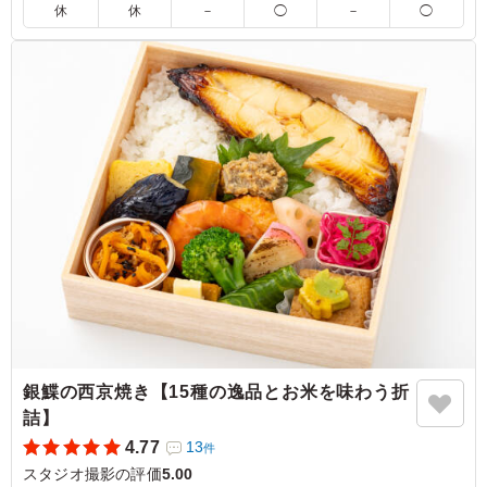
休
休
－
◯
－
◯
5.0
鶏肉は塩麹漬けで優しい味付けです。副菜もたくさん入っ
ていて、それぞれおいしくて喜ばれでいました。ごはんも
美味しいです。 バランスよいお弁当でどなたにも喜ばれ
ていました。
ご利用シーン：
ロケ・撮影
›
スタジオ撮影
東京都渋谷区神山町
2026/07/09
銀鰈の西京焼き【15種の逸品とお米を味わう折
詰】
4.77
13
件
スタジオ撮影の評価
5.00