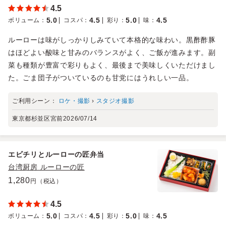
4.5
5.0
4.5
5.0
4.5
ボリューム
：
コスパ
：
彩り
：
味
：
ルーローは味がしっかりしみていて本格的な味わい。黒酢酢豚
はほどよい酸味と甘みのバランスがよく、ご飯が進みます。副
菜も種類が豊富で彩りもよく、最後まで美味しくいただけまし
た。ごま団子がついているのも甘党にはうれしい一品。
ご利用シーン：
ロケ・撮影
›
スタジオ撮影
東京都杉並区宮前
2026/07/14
エビチリとルーローの匠弁当
台湾厨房 ルーローの匠
1,280
円（税込）
4.5
5.0
4.5
5.0
4.5
ボリューム
：
コスパ
：
彩り
：
味
：