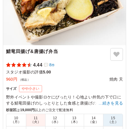
ご利用シーン：
ロケ・撮影
›
スタジオ撮影
東京都港区赤坂
2026/07/22
鯖竜田揚げ&唐揚げ弁当
4.44
8
件
スタジオ撮影の評価
5.00
960円
焼肉 天
（税込）
サイズ
やや小さい
野外イベントや撮影ロケにぴったり！心地よい外気の下で口に
する鯖竜田揚げのしっとりとした食感と唐揚げのジューシーさ
…続きを見る
は格別。アスパラの塩焼きと共に味わう、素朴な味付けが癒し
杉並区
は
19,000円
以上のご注文で配達無料
を与えてくれます。さらに彩り豊かなひじき煮や人参ナムルが
10
11
12
13
14
15
お口の中で広がり、満足感を一層引き立てます。
（月）
（火）
（水）
（木）
（金）
（土）