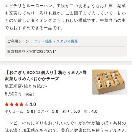
エビチリとルーローハン、主役が二つあるようなお弁当。副菜
も充実しており、彩りも豊か。ごま団子まで入っていて、甘い
ものが欲しいタイミングにもうれしい構成です。中華弁当の中
でもおすすめできる一品です。
ご利用シーン：
ロケ・撮影
›
スタジオ撮影
東京都杉並区宮前
2026/07/14
【おにぎりBOX12個入り】梅ちりめん×野
沢菜ちりめん×おかかチーズ
板五米店-旅とお結び-
6,500
円（税込）
4.0
5.0
5.0
5.0
4.0
ボリューム
：
コスパ
：
彩り
：
味
：
コンビニのおにぎりもおいしいのですがお米が油っぽく具材の
味も濃く加工感があるので、美容と健康に気を使うモデルさん