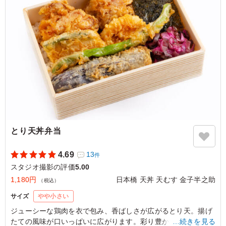
フトカレーなだけあって、スパイスが効いていてさっぱり
美味しくいただけました。 全体的に高タンパクな内容
で、ヘルシーな印象を受けました。
ご利用シーン：
ロケ・撮影
›
スタジオ撮影
東京都渋谷区笹塚
2026/06/24
とり天丼弁当
4.69
13
件
スタジオ撮影の評価
5.00
1,180円
日本橋 天丼 天むす 金子半之助
（税込）
サイズ
やや小さい
ジューシーな鶏肉を衣で包み、香ばしさが広がるとり天。揚げ
たての風味が口いっぱいに広がります。彩り豊かな野菜たちが
…続きを見る