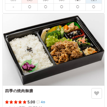
5.0
株式会社デフレックストア
油淋鶏は、外は香ばしく中はジューシーに仕上がった鶏肉
－
◯
◯
◯
◯
◯
に、香味野菜の風味が効いた甘酸っぱいたれがよく絡み、
食欲をそそる一品でした。ねぎの爽やかな香りがアクセン
トとなり、濃すぎない味わいで最後までおいしくいただけ
ました。
ご利用シーン：
ロケ・撮影
›
スタジオ撮影
神奈川県横浜市都筑区高山
2026/07/22
四季の焼肉御膳
5.00
4
件