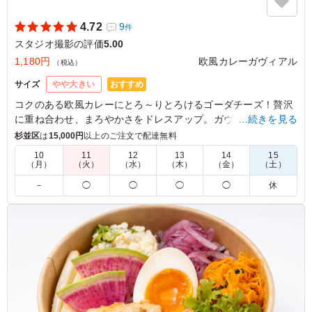
4.72
9
件
スタジオ撮影の評価
5.00
1,180円
欧風カレーガヴィアル
（税込）
おすすめ
サイズ
やや大きい
コクのある欧風カレーにとろ～りとろけるゴーダチーズ！贅沢
に重ね合わせ、まろやかさをドレスアップ。ガヴィアル人気メ
…続きを見る
ニューの一つで、チーズ好きなあなたにピッタリです。
杉並区
は
15,000円
以上のご注文で配達無料
10
11
12
13
14
15
（月）
（火）
（水）
（木）
（金）
（土）
5.0
大きなチーズがカレーを覆うように乗っており、非常に魅
－
◯
◯
◯
◯
休
力的で人気があるのも納得の一品でした。丸ごと入ったジ
ャガイモも良いアクセントになっており、大変満足してお
ります。もし温かい状態でいただくことができれば、チー
ズがとろけてより一層美味しくなるのではないかと感じま
した。 素晴らしいお料理をありがとうございました。
ご利用シーン：
ロケ・撮影
›
スタジオ撮影
東京都墨田区本所
2025/12/19