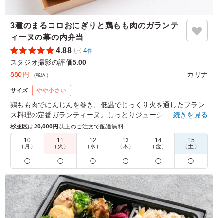
3種のまるコロおにぎりと鶏もも肉のガランテ
ィーヌの幕の内弁当
4.88
4
件
スタジオ撮影の評価
5.00
880円
カリナ
（税込）
サイズ
やや小さい
鶏もも肉でにんじんを巻き、低温でじっくり火を通したフラン
ス料理の定番ガランティーヌ。しっとりジューシーな仕上がり
…続きを見る
に、オリジナルのトマトソースが爽やかな酸味とコクを添える
杉並区
は
20,000円
以上のご注文で配達無料
一品です。かわいい3種のまるコロおにぎりと、すべて手作り
10
11
12
13
14
15
のこだわり和洋惣菜が自慢のお弁当です。
（月）
（火）
（水）
（木）
（金）
（土）
◯
◯
◯
◯
◯
◯
※おにぎりの種類を下記の組み合わせからお選びいただけま
す。
「A：生ハムオリーブのおにぎり・梅おかかのおにぎり・コー
ンのおにぎり」
「B：さくらにぎり、ゆかりれんこんのおにぎり、青のりのお
にぎり」