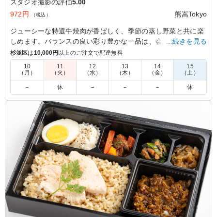
スタジオ撮影の評価
5.00
972円
熊嵩Tokyo
（税込）
ジューシーな特選牛焼肉が香ばしく、季節の蒸し野菜と共に楽
しめます。バランスの良い彩り豊かな一品は、会議や社内懇親
…続きを見る
ランチに最適です。
杉並区
は
10,000円
以上のご注文で配達無料
10
11
12
13
14
15
（月）
（火）
（水）
（木）
（金）
（土）
5.0
しっかりとした味付けのお肉で食欲が進み、冷めてもおい
－
休
－
－
－
休
しく食べられました。付け合わせも種類があり満足感があ
ります。ボリュームもちょうど良く、午後の撮影に向けて
しっかりエネルギー補給ができるお弁当でした
ご利用シーン：
ロケ・撮影
›
スタジオ撮影
東京都世田谷区野毛
2026/06/24