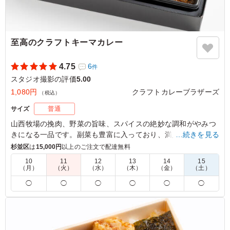
至高のクラフトキーマカレー
4.75
6
件
スタジオ撮影の評価
5.00
1,080円
クラフトカレーブラザーズ
（税込）
サイズ
普通
山西牧場の挽肉、野菜の旨味、スパイスの絶妙な調和がやみつ
きになる一品です。副菜も豊富に入っており、満足感が高いな
…続きを見る
がらもさらっとお召し上がりいただける、クラフトカレーブラ
杉並区
は
15,000円
以上のご注文で配達無料
ザーズでも人気の商品です。
10
11
12
13
14
15
（月）
（火）
（水）
（木）
（金）
（土）
※ご飯の種類を下記プルダウンよりお選びください。
◯
◯
◯
◯
◯
◯
※おしぼりが必要な場合は連絡事項にご記入ください。
5.0
野菜と挽肉のいわゆる定番のキーマカレーでした。 クラ