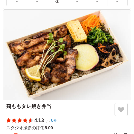
－
－
休
－
－
－
5.0
大好きな鯖と唐揚げが一度に味わえる贅沢なお弁当。鯖は
旨味が凝縮されていて、唐揚げは冷めてもジューシーさが
保たれています。ボリューム満点でお腹いっぱい、元気が
もらえる大満足のメニューでした。
ご利用シーン：
ロケ・撮影
›
スタジオ撮影
東京都世田谷区野沢
2026/06/15
鶏ももタレ焼き弁当
4.13
8
件
スタジオ撮影の評価
5.00