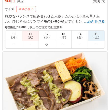
960円
焼肉 天
（税込）
サイズ
やや小さい
絶妙なバランスで組み合わせた人参ナムルとほうれん草ナム
ル、ひじき煮にサツマイモのレモン煮がアクセント。しかし、
…続きを見る
主役は迷うことなく鶏もものタレ焼き。ジューシーな鶏ももに
杉並区
は
19,000円
以上のご注文で配達無料
絡む甘辛のタレが、まさに絶品。ロケやイベントなど軽めのシ
10
11
12
13
14
15
ーンにちょうど良い一品。
（月）
（火）
（水）
（木）
（金）
（土）
－
－
休
－
－
－
5.0
ジューシーな鶏もも肉に、焼肉屋さんならではの濃厚な秘
伝タレがしっかり絡んで最高！炭火の香ばしさも感じられ
て、とにかく白米が止まらなくなります。ボリュームも大
満足で、また絶対リピートします！
ご利用シーン：
ロケ・撮影
›
スタジオ撮影
東京都世田谷区野沢
2026/06/15