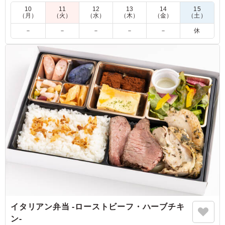
美味しく仕上がってます。
10
11
12
13
14
15
（月）
（火）
（水）
（木）
（金）
（土）
5.0
株式会社アバハウスインターナショナル
－
－
－
－
－
休
季節食材の炊き込みご飯は風味が良く柔らかいお米で、大
ぶりの燻製鯖も香ばしく食べ応えがありました。彩りやバ
ランスも良く、最後まで飽きずに美味しくいただけるお弁
当でした。
ご利用シーン：
ロケ・撮影
›
スタジオ撮影
東京都渋谷区猿楽町
2026/07/15
イタリアン弁当 -ローストビーフ・ハーブチキ
ン‐