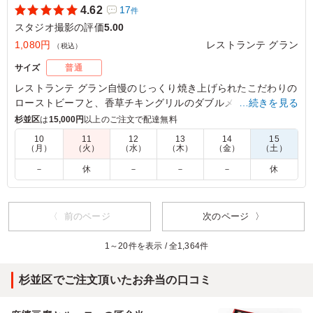
4.62
17
件
スタジオ撮影の評価
5.00
1,080円
レストランテ グラン
（税込）
サイズ
普通
レストランテ グラン自慢のじっくり焼き上げられたこだわりの
ローストビーフと、香草チキングリルのダブルメイン。厳選さ
…続きを見る
れた12種類の副菜も魅力のお弁当です。
杉並区
は
15,000円
以上のご注文で配達無料
10
11
12
13
14
15
（月）
（火）
（水）
（木）
（金）
（土）
5.0
自家製ローストビーフと香り豊かな若鶏のハーブ焼きの組
－
休
－
－
－
休
み合わせは豪華で、女性陣に大人気でした。 彩り豊かな
副菜とともに目でも楽しめるお弁当でした。 全体的に上
品な味付けで美味しかったのですが、ローストビーフの味
〈 前のページ
次のページ 〉
付けがもう少しはっきりしていると、さらにお肉の満足感
が上がり嬉しいです。
1～20件を表示 / 全1,364件
ご利用シーン：
ロケ・撮影
›
スタジオ撮影
杉並区でご注文頂いたお弁当の口コミ
東京都渋谷区恵比寿
2026/07/27