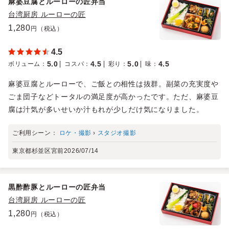
麻婆豆腐とルーローの匠弁当
台湾厨房 ルーローの匠
1,280
円（税込）
4.5
5.0
4.5
5.0
4.5
ボリューム
：
コスパ
：
彩り
：
味
：
麻婆豆腐とルーローで、ご飯との相性は抜群。副菜の充実度や
ごま団子などトータルの満足度が高かったです。ただ、麻婆豆
腐は汁気が多いせいか汁もれが少しだけ気になりました。
ご利用シーン：
ロケ・撮影
›
スタジオ撮影
東京都杉並区宮前
2026/07/14
黒酢酢豚とルーローの匠弁当
台湾厨房 ルーローの匠
1,280
円（税込）