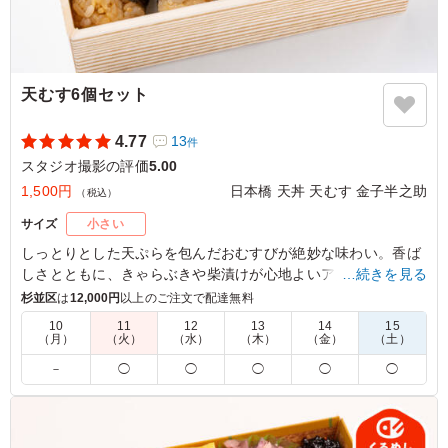
天むす6個セット
4.77
13
件
スタジオ撮影の評価
5.00
1,500円
日本橋 天丼 天むす 金子半之助
（税込）
サイズ
小さい
しっとりとした天ぷらを包んだおむすびが絶妙な味わい。香ば
しさとともに、きゃらぶきや柴漬けが心地よいアクセントを加
…続きを見る
えます。お集まりの席や接待にぴったりです。日本橋 天丼 天
杉並区
は
12,000円
以上のご注文で配達無料
むす 金子半之助の天むすで特別なひとときをお楽しみくださ
10
11
12
13
14
15
い。
（月）
（火）
（水）
（木）
（金）
（土）
－
◯
◯
◯
◯
◯
5.0
お弁当が小さめとのことで、つまめる様にプラスしまし
た。 一口サイズで食べやすく、つまみやすいので差し入