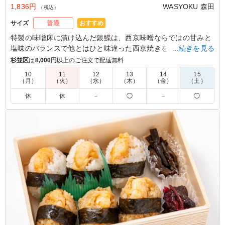
1,836円
WASYOKU 森田
（税込）
おすすめ
サイズ
普通
特製の味噌床に漬け込んだ銀鰈は、⻄京味噌ならではの⽢みと
塩味のバランスで他とはひと味違った⻄京焼きを楽しんでいた
…続きを見る
だけます。WASYOKU 森田でも一番人気のメインです。お米は
杉並区
は
8,000円
以上のご注文で配達無料
新潟県糸魚川産のコシヒカリ。口の中に入れるとジューシーさ
10
11
12
13
14
15
とお米の甘みが広がります。お米の美味しさを味わっていただ
（月）
（火）
（水）
（木）
（金）
（土）
けるお米です。15種の店主の腕が光る繊細で豊かな味わいの副
休
休
－
◯
－
◯
菜と共にお召し上がりください。会議やおもてなしにおすすめ
です。
5.0
魚のお弁当が銀鰈の西京焼きで、魚好きには嬉しい優しい
ですし、味付けも深みがあり、副菜もバランスよく入って
いて、ごはんも美味しいです。 他の種類もまた食べ比べ
てみたいです
ご利用シーン：
ロケ・撮影
›
スタジオ撮影
東京都渋谷区神山町
2026/07/09