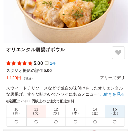
オリエンタル唐揚げボウル
5.00
2
件
スタジオ撮影の評価
5.00
1,120円
アリーズデリ
（税込）
スウィートチリソースなどで独自の味付けをしたオリエンタル
な唐揚げ。甘辛な味わいでハワイにあるメニューで一度食べた
…続きを見る
ら病みつきに。冷めてもふっくら柔らかく仕上げてあります。
杉並区
は
25,000円
以上のご注文で配達無料
10
11
12
13
14
15
（月）
（火）
（水）
（木）
（金）
（土）
5.0
オリエンタル唐揚げボールは、しっとりジューシーで、ス
◯
◯
◯
◯
◯
◯
パイスソースがごはんにしっかり染み込み絶妙な味わいで