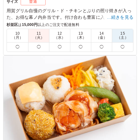
サイズ
普通
用賀グリル自慢のグリル・ド・チキンとぶりの照り焼きが入っ
た、お得な幕ノ内弁当です。付け合わも豊富に入っていて、
…続きを見る
様々なシーンでお使いいただけます。オリジナルソースは8種
杉並区
は
15,000円
以上のご注文で配達無料
類からお選びいただけます。
10
11
12
13
14
15
（月）
（火）
（水）
（木）
（金）
（土）
5.0
株式会社ハイブリッドファクトリー
◯
◯
◯
◯
◯
◯
直火網焼きのグリル・ド・チキンは表面こんがり香ばし
く、中身はしっとり柔らかで非常に美味しかったです。ぶ
りの照り焼きも甘みがあり、高タンパク質のおかずがバラ
ンス良く入ったお弁当でした。副菜の種類も豊富で食べご
たえがあり、満足度の高いお弁当でした。
ご利用シーン：
ロケ・撮影
›
スタジオ撮影
東京都千代田区丸の内
2026/05/29