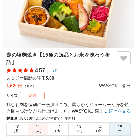
東京都杉並区高円寺南
2026/04/16
鶏の塩麴焼き【15種の逸品とお米を味わう折
詰】
4.57
7
件
スタジオ撮影の評価
5.00
1,620円
WASYOKU 森田
（税込）
サイズ
普通
鶏むね肉を塩麹に一晩漬けこみ、柔らかくジューシーな身を焼
き目をつけながら仕上げました。WASYOKU 森田こだわりのお
…続きを見る
米は新潟県糸魚川産のコシヒカリ。召し上がっていただくと、
杉並区
は
8,000円
以上のご注文で配達無料
みずみずしさとお米の甘さに驚いていただけると思います。15
10
11
12
13
14
15
種の繊細で華やかな副菜と共にお楽しみください。会議などに
（月）
（火）
（水）
（木）
（金）
（土）
最適です。