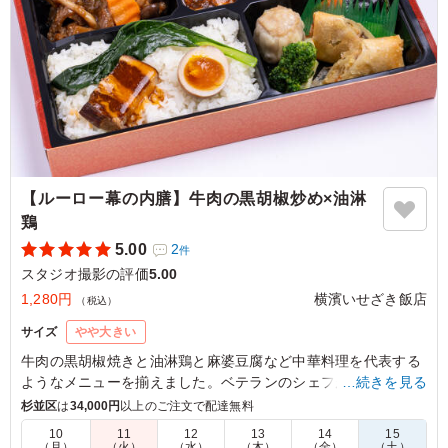
【ルーロー幕の内膳】牛肉の黒胡椒炒め×油淋
鶏
5.00
2
件
スタジオ撮影の評価
5.00
1,280円
横濱いせざき飯店
（税込）
サイズ
やや大きい
牛肉の黒胡椒焼きと油淋鶏と麻婆豆腐など中華料理を代表する
ようなメニューを揃えました。ベテランのシェフが腕を振るっ
…続きを見る
た絶品中華をお楽しみください。
杉並区
は
34,000円
以上のご注文で配達無料
10
11
12
13
14
15
（月）
（火）
（水）
（木）
（金）
（土）