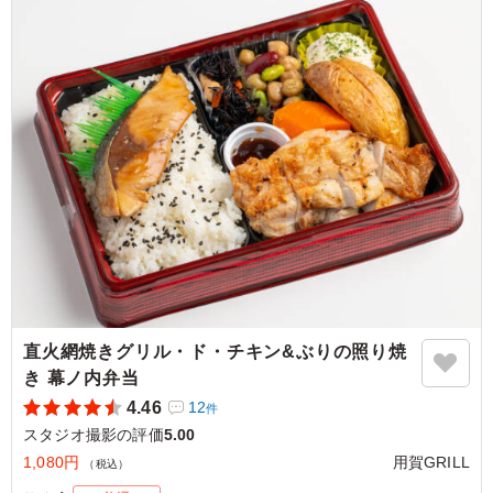
した。しっかり食べ応えもあって、安心して食べられるの
で、また注文したいです。
ご利用シーン：
ロケ・撮影
›
スタジオ撮影
東京都渋谷区桜丘町
2025/03/30
直火網焼きグリル・ド・チキン&ぶりの照り焼
き 幕ノ内弁当
4.46
12
件
スタジオ撮影の評価
5.00
1,080円
用賀GRILL
（税込）