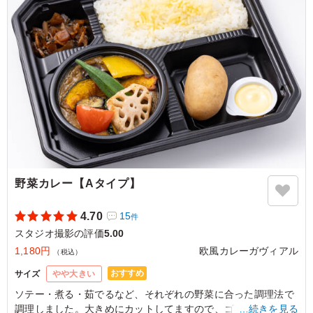
のおつまみにも合いそうな味わい。
ご利用シーン：
ロケ・撮影
›
スタジオ撮影
東京都世田谷区野沢
2026/06/15
野菜カレー【Aタイプ】
4.70
15
件
スタジオ撮影の評価
5.00
1,180円
欧風カレーガヴィアル
（税込）
おすすめ
サイズ
やや大きい
ソテー・煮る・茹でるなど、それぞれの野菜に合った調理法で
調理しました。大きめにカットしてますので、ゴロゴロした食
…続きを見る