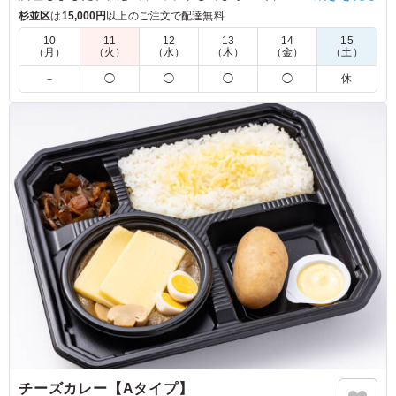
感をお楽しみいただけます。(季節によって野菜の内容は異なり
杉並区
は
15,000円
以上のご注文で配達無料
ます。)
10
11
12
13
14
15
（月）
（火）
（水）
（木）
（金）
（土）
5.0
－
◯
◯
◯
◯
休
大きくカットされた野菜は彩りが良く、非常に魅力的で人
気のメニューでした。丸ごと入ったジャガイモも箸休めに
ちょうど良く、大変満足しております。温かい状態でいた
だくことができればより一層良かったなぁと思いました。
ご利用シーン：
ロケ・撮影
›
スタジオ撮影
東京都墨田区本所
2025/12/19
チーズカレー【Aタイプ】