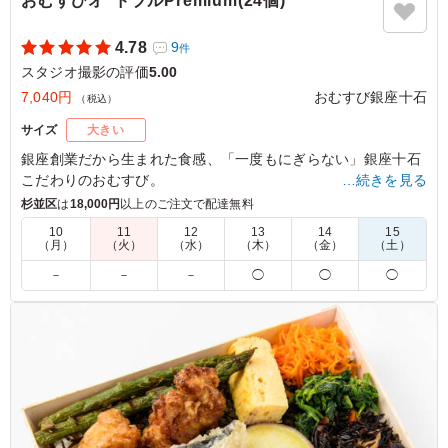
おむすびオｰドブルPremium(24個)
4.78
9
件
スタジオ撮影の評価
5.00
7,040円
おむすび銀座十石
（税込）
サイズ
大きい
銀座創業だから生まれた食感、「一度もにぎらない」銀座十石
こだわりのおむすび。
…続きを見る
彩り豊かなおむすび24個の詰め合わせ。十石人気のおむすびの
杉並区
は
18,000円
以上のご注文で配達無料
み8種類を各3個ずつご用意いたしました。
10
11
12
13
14
15
（月）
（火）
（水）
（木）
（金）
（土）
※お届け時のおむすびはひとつづつフィルムに巻かれておりま
－
－
－
◯
◯
◯
す。完全個包装ではございません。
※おむすびの具材は店舗おまかせとなります。
5.0
おにぎりの種類がとても豊富でなにを食べても美味しい、
大満足な商品でした。お米が美味しく、味や具がたくさん
あるので最後まで飽きずにいただけるオススメの商品で
す。また注文したいです。