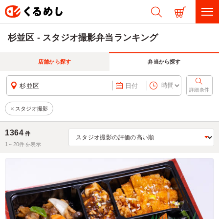
杉並区 - スタジオ撮影弁当ランキング
店舗から探す
弁当から探す
杉並区
日付
詳細条件
スタジオ撮影
1364
件
1～
20
件を表示