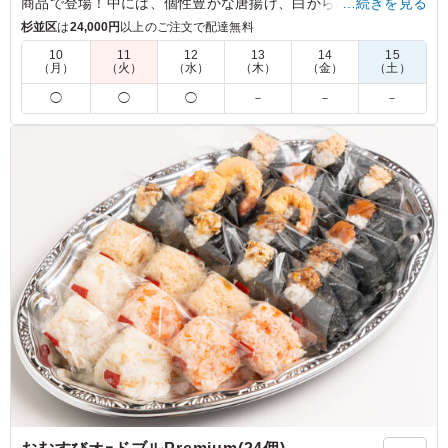
商品で登場！中には、個性豊かな唐揚げ、白から(塩)、黒から
…続きを見る
(バジル)が堂々と並び、主役級の存在感を放ちます。さらに、
杉並区
は
24,000円
以上のご注文で配達無料
香ばしく焼き上げた人気の焼き鳥2本、甘辛いタレが絶妙な鶏
10
11
12
13
14
15
の照り焼き、コク深い味わいの鶏の西京味噌焼きと、まさに鶏
（月）
（火）
（水）
（木）
（金）
（土）
づくしの豪華なラインナップ。ご飯の上は、風味豊かなきんぴ
◯
◯
◯
－
－
－
らが敷かれ、全体の味を引き立てる名脇役として活躍します。
ひとつの重で何通りもの味わいを楽しめる、見た目も味も贅沢
かつ満足感のあるお弁当です。会議やロケのお食事としても外
しません。
5.0
株式会社ソニマージュ
味付けがちょうど良く、鶏肉の旨味をしっかり感じられる
お弁当でした。スタッフの中でも「これ当たりだね」と話
している人がいて、幅広い年代に好まれる味だと思いま
す。見た目もきれいで、開けた瞬間から食欲をそそられま
した。
ご利用シーン：
ロケ・撮影
›
スタジオ撮影
東京都渋谷区笹塚
2026/07/30