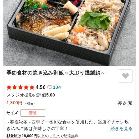
「C：おかかチーズのおにぎり・オリーブ味噌のおにぎり・サ
バカレーのおにぎり」
※写真は「C：おかかチーズのおにぎり・オリーブ味噌のおに
ぎり・サバカレーのおにぎり」です。
5.0
冷めたままでも味付けがしっかりしていておいしく食べら
れました。 多すぎず少なすぎない適度なボリューム感
で、栄養バランスも考えられており彩もよく、女性にも好
評でした。 メインの鳥肉の煮込みがとてもおいしかった
季節食材の炊き込み御飯～大ぶり燻製鯖～
です。
ご利用シーン：
ロケ・撮影
›
スタジオ撮影
4.56
18
件
東京都渋谷区広尾
2026/01/13
スタジオ撮影の評価
5.00
1,300円
赤坂 繁
（税込）
サイズ
普通
∼春夏秋冬∼四季で一番旬な食材を使用した、当店イチオシ炊
き込みご飯は美味しさの宝庫！
…続きを見る
サバ半身丸々を燻製にした燻製鯖は香ばしさ・うま味が格段に
杉並区
は
18,000円
以上のご注文で配達無料