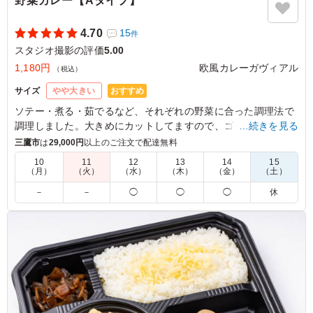
野菜カレー【Aタイプ】
4.70
15
件
スタジオ撮影の評価
5.00
1,180円
欧風カレーガヴィアル
（税込）
おすすめ
サイズ
やや大きい
ソテー・煮る・茹でるなど、それぞれの野菜に合った調理法で
調理しました。大きめにカットしてますので、ゴロゴロした食
…続きを見る
感をお楽しみいただけます。(季節によって野菜の内容は異なり
三鷹市
は
29,000円
以上のご注文で配達無料
ます。)
10
11
12
13
14
15
（月）
（火）
（水）
（木）
（金）
（土）
5.0
－
－
◯
◯
◯
休
大きくカットされた野菜は彩りが良く、非常に魅力的で人
気のメニューでした。丸ごと入ったジャガイモも箸休めに
ちょうど良く、大変満足しております。温かい状態でいた
だくことができればより一層良かったなぁと思いました。
ご利用シーン：
ロケ・撮影
›
スタジオ撮影
東京都墨田区本所
2025/12/19