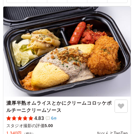
み合わせは豪華で、女性陣に大人気でした。 彩り豊かな
副菜とともに目でも楽しめるお弁当でした。 全体的に上
品な味付けで美味しかったのですが、ローストビーフの味
付けがもう少しはっきりしていると、さらにお肉の満足感
が上がり嬉しいです。
ご利用シーン：
ロケ・撮影
›
スタジオ撮影
東京都渋谷区恵比寿
2026/07/27
濃厚半熟オムライスとかにクリームコロッケポ
ルチーニクリームソース
4.83
6
件
スタジオ撮影の評価
5.00
1,340円
おべんとTanTan
（税込）