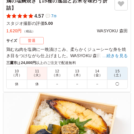
鶏の塩麴焼き【15種の逸品とお米を味わう折
詰】
4.57
7
件
スタジオ撮影の評価
5.00
1,620円
WASYOKU 森田
（税込）
サイズ
普通
鶏むね肉を塩麹に一晩漬けこみ、柔らかくジューシーな身を焼
き目をつけながら仕上げました。WASYOKU 森田こだわりのお
…続きを見る
米は新潟県糸魚川産のコシヒカリ。召し上がっていただくと、
三鷹市
は
24,000円
以上のご注文で配達無料
みずみずしさとお米の甘さに驚いていただけると思います。15
10
11
12
13
14
15
種の繊細で華やかな副菜と共にお楽しみください。会議などに
（月）
（火）
（水）
（木）
（金）
（土）
最適です。
休
休
－
－
－
◯
5.0
鶏肉は塩麹漬けで優しい味付けです。副菜もたくさん入っ
ていて、それぞれおいしくて喜ばれでいました。ごはんも
美味しいです。 バランスよいお弁当でどなたにも喜ばれ
ていました。
ご利用シーン：
ロケ・撮影
›
スタジオ撮影