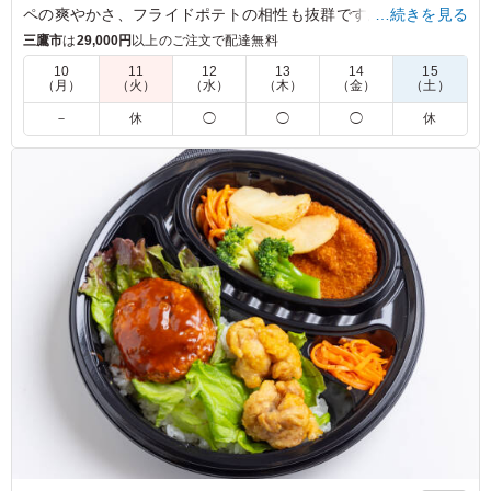
ペの爽やかさ、フライドポテトの相性も抜群です。会議やイベ
…続きを見る
ントにもぴったりな一品を、オニクズキタイガーでお楽しみく
三鷹市
は
29,000円
以上のご注文で配達無料
ださい。
10
11
12
13
14
15
（月）
（火）
（水）
（木）
（金）
（土）
5.0
－
休
◯
◯
◯
休
豚の生姜焼きは、やわらかな肉に生姜の香りと甘辛いタレ
がしっかり絡み、ご飯との相性が抜群でした。濃すぎない
味付けで食べやすく、副菜とのバランスも良いため、最後
まで飽きずに美味しくいただけるお弁当です。
ご利用シーン：
ロケ・撮影
›
スタジオ撮影
東京都渋谷区恵比寿
2026/07/28