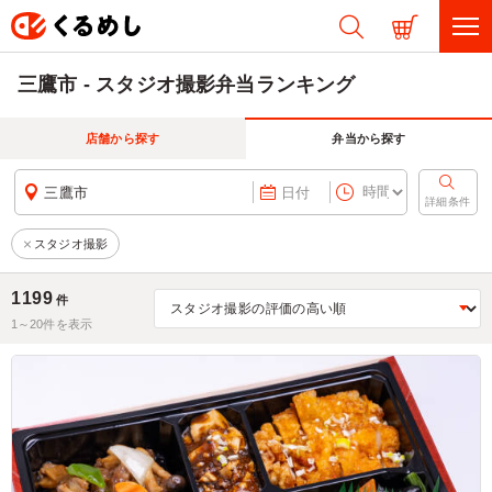
三鷹市 - スタジオ撮影弁当ランキング
店舗から探す
弁当から探す
三鷹市
日付
詳細条件
スタジオ撮影
1199
件
1～
20
件を表示