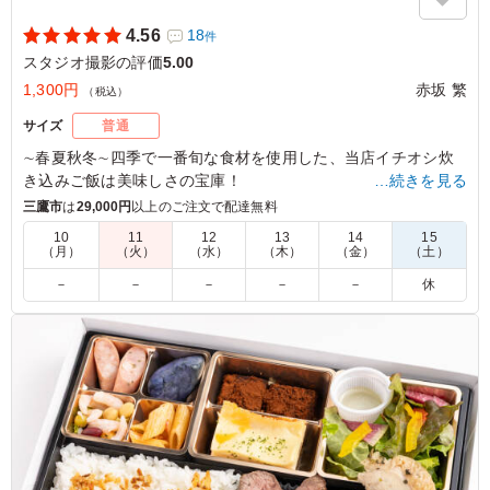
ご利用シーン：
ロケ・撮影
›
スタジオ撮影
4.56
18
件
東京都渋谷区広尾
2026/01/13
スタジオ撮影の評価
5.00
1,300円
赤坂 繁
（税込）
サイズ
普通
∼春夏秋冬∼四季で一番旬な食材を使用した、当店イチオシ炊
き込みご飯は美味しさの宝庫！
…続きを見る
サバ半身丸々を燻製にした燻製鯖は香ばしさ・うま味が格段に
三鷹市
は
29,000円
以上のご注文で配達無料
美味しく仕上がってます。
10
11
12
13
14
15
（月）
（火）
（水）
（木）
（金）
（土）
5.0
株式会社アバハウスインターナショナル
－
－
－
－
－
休
季節食材の炊き込みご飯は風味が良く柔らかいお米で、大
ぶりの燻製鯖も香ばしく食べ応えがありました。彩りやバ
ランスも良く、最後まで飽きずに美味しくいただけるお弁
当でした。
ご利用シーン：
ロケ・撮影
›
スタジオ撮影
東京都渋谷区猿楽町
2026/07/15