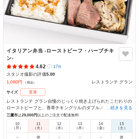
イタリアン弁当 -ローストビーフ・ハーブチキ
ン‐
4.62
17
件
スタジオ撮影の評価
5.00
1,080円
レストランテ グラン
（税込）
サイズ
普通
レストランテ グラン自慢のじっくり焼き上げられたこだわりの
ローストビーフと、香草チキングリルのダブルメイン。厳選さ
…続きを見る
れた12種類の副菜も魅力のお弁当です。
三鷹市
は
29,000円
以上のご注文で配達無料
10
11
12
13
14
15
（月）
（火）
（水）
（木）
（金）
（土）
5.0
自家製ローストビーフと香り豊かな若鶏のハーブ焼きの組
－
休
－
－
－
休