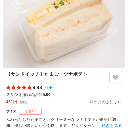
フトカレーなだけあって、スパイスが効いていてさっぱり
美味しくいただけました。 全体的に高タンパクな内容
で、ヘルシーな印象を受けました。
ご利用シーン：
ロケ・撮影
›
スタジオ撮影
東京都渋谷区笹塚
2026/06/24
【サンドイッチ】たまご・ツナポテト
4.88
4
件
スタジオ撮影の評価
5.00
432円
ロケ弁のまにまに
（税込）
サイズ
小さい
ふわっとしたたまごと、クリーミーなツナポテトが絶妙に調
和。優しい味わいが心を癒します。どんなシーンにもぴったり
…続きを見る