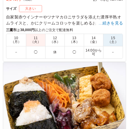
サイズ
大きい
自家製赤ウインナーやツナマカロニサラダを添えた濃厚半熟オ
ムライスと、かにクリームコロッケを楽しめるお弁当です。ポ
…続きを見る
ルチーニクリームソースが味のアクセントとなり、食事を華や
三鷹市
は
38,000円
以上のご注文で配達無料
かに演出します。会議やセミナーにぴったりな一品を、ぜひお
10
11
12
13
14
15
べんとTanTanでお試しください。
（月）
（火）
（水）
（木）
（金）
（土）
14:00から
－
◯
休
◯
－
可
5.0
オムライス好きな人のために発注 ポルチーニソースと
は…？と調べたらきのこでしたね。 とても美味しい、高
級なレストランでいただくような素敵なお味でした。 ト
マトクリームソースが王道ですが、こちらも美味
ご利用シーン：
ロケ・撮影
›
スタジオ撮影
東京都江東区青海
2026/05/11