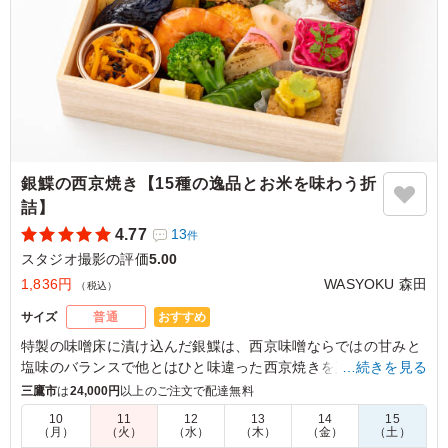
東京都渋谷区神山町
2026/07/09
銀鰈の西京焼き【15種の逸品とお米を味わう折
詰】
4.77
13
件
スタジオ撮影の評価
5.00
1,836円
WASYOKU 森田
（税込）
おすすめ
サイズ
普通
特製の味噌床に漬け込んだ銀鰈は、⻄京味噌ならではの⽢みと
塩味のバランスで他とはひと味違った⻄京焼きを楽しんでいた
…続きを見る
だけます。WASYOKU 森田でも一番人気のメインです。お米は
三鷹市
は
24,000円
以上のご注文で配達無料
新潟県糸魚川産のコシヒカリ。口の中に入れるとジューシーさ
10
11
12
13
14
15
とお米の甘みが広がります。お米の美味しさを味わっていただ
（月）
（火）
（水）
（木）
（金）
（土）