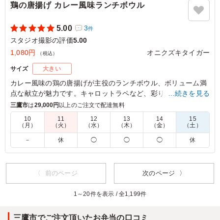
鶏の唐揚げ カレー風味ランチボウル
5.00
3
件
スタジオ撮影の評価
5.00
1,080円
オニクズキタイガー
（税込）
サイズ
大きい
カレー風味の鶏の唐揚げが主役のランチボウル、ボリューム満
点な献立が魅力です。キャロットラペなど、彩り豊かなサイド
…続きを見る
も楽しめます。ランチや会議、イベント時のお食事に最適で、
三鷹市
は
29,000円
以上のご注文で配達無料
みんなが笑顔になること間違いありません。
10
11
12
13
14
15
（月）
（火）
（水）
（木）
（金）
（土）
5.0
－
休
◯
◯
◯
休
カリッと揚がった唐揚げはジューシーで、スパイシーなカ
レーソースが食欲をさらに引き立てます。ほどよい辛さと
コクがご飯によく合い、最後まで美味しくいただけまし
〈 前のページ
次のページ 〉
た。ボリュームも十分で、満足感の高いお弁当です。
1～20件を表示 / 全1,199件
ご利用シーン：
ロケ・撮影
›
スタジオ撮影
東京都渋谷区恵比寿
2026/07/28
三鷹市でご注文頂いたお弁当の口コミ