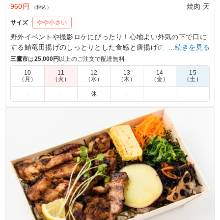
960円
焼肉 天
（税込）
サイズ
やや小さい
野外イベントや撮影ロケにぴったり！心地よい外気の下で口に
する鯖竜田揚げのしっとりとした食感と唐揚げのジューシーさ
…続きを見る
は格別。アスパラの塩焼きと共に味わう、素朴な味付けが癒し
三鷹市
は
25,000円
以上のご注文で配達無料
を与えてくれます。さらに彩り豊かなひじき煮や人参ナムルが
10
11
12
13
14
15
お口の中で広がり、満足感を一層引き立てます。
（月）
（火）
（水）
（木）
（金）
（土）
－
－
休
－
－
－
5.0
大好きな鯖と唐揚げが一度に味わえる贅沢なお弁当。鯖は
旨味が凝縮されていて、唐揚げは冷めてもジューシーさが
保たれています。ボリューム満点でお腹いっぱい、元気が
もらえる大満足のメニューでした。
ご利用シーン：
ロケ・撮影
›
スタジオ撮影
東京都世田谷区野沢
2026/06/15