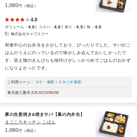
1,080
円（税込）
4.0
4.0
4.0
4.5
4.0
ボリューム
：
コスパ
：
彩り
：
味
：
株式会社キャブスリー
和食中心のお弁当をさがしており、ぴったりでした。サバがご
はんのうえにのっているので味がしみ込んでおいしかったで
す、添え物のきんぴらも味付けがしっかりめでごはんのおかず
になりよかったです。
ご利用シーン：
ロケ・撮影
›
スタジオ撮影
東京都三鷹市大沢
2025/08/08
豚の生姜焼き&焼きサバ【幕の内弁当】
まごころキッチン こぱん
1,080
円（税込）