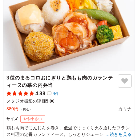
ご利用シーン：
ロケ・撮影
›
スタジオ撮影
東京都千代田区丸の内
2026/05/29
3種のまるコロおにぎりと鶏もも肉のガランテ
ィーヌの幕の内弁当
4.88
4
件
スタジオ撮影の評価
5.00
880円
カリナ
（税込）
サイズ
やや小さい
鶏もも肉でにんじんを巻き、低温でじっくり火を通したフラン
ス料理の定番ガランティーヌ。しっとりジューシーな仕上がり
…続きを見る