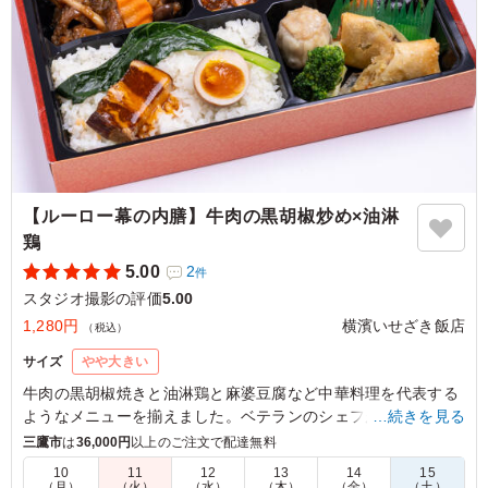
【ルーロー幕の内膳】牛肉の黒胡椒炒め×油淋
鶏
5.00
2
件
スタジオ撮影の評価
5.00
1,280円
横濱いせざき飯店
（税込）
サイズ
やや大きい
牛肉の黒胡椒焼きと油淋鶏と麻婆豆腐など中華料理を代表する
ようなメニューを揃えました。ベテランのシェフが腕を振るっ
…続きを見る
た絶品中華をお楽しみください。
三鷹市
は
36,000円
以上のご注文で配達無料
10
11
12
13
14
15
（月）
（火）
（水）
（木）
（金）
（土）