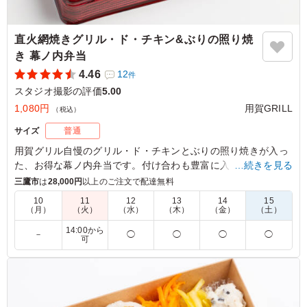
直火網焼きグリル・ド・チキン&ぶりの照り焼
き 幕ノ内弁当
4.46
12
件
スタジオ撮影の評価
5.00
1,080円
用賀GRILL
（税込）
サイズ
普通
用賀グリル自慢のグリル・ド・チキンとぶりの照り焼きが入っ
た、お得な幕ノ内弁当です。付け合わも豊富に入っていて、
…続きを見る
様々なシーンでお使いいただけます。オリジナルソースは8種
三鷹市
は
28,000円
以上のご注文で配達無料
類からお選びいただけます。
10
11
12
13
14
15
（月）
（火）
（水）
（木）
（金）
（土）
5.0
株式会社ハイブリッドファクトリー
14:00から
－
◯
◯
◯
◯
可
直火網焼きのグリル・ド・チキンは表面こんがり香ばし
く、中身はしっとり柔らかで非常に美味しかったです。ぶ
りの照り焼きも甘みがあり、高タンパク質のおかずがバラ
ンス良く入ったお弁当でした。副菜の種類も豊富で食べご
たえがあり、満足度の高いお弁当でした。