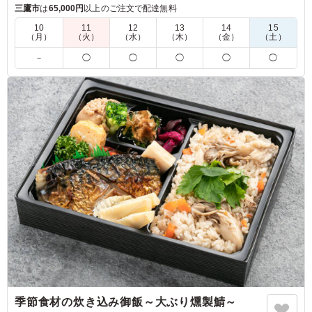
に、オリジナルのトマトソースが爽やかな酸味とコクを添える
三鷹市
は
65,000円
以上のご注文で配達無料
一品です。かわいい3種のまるコロおにぎりと、すべて手作り
10
11
12
13
14
15
のこだわり和洋惣菜が自慢のお弁当です。
（月）
（火）
（水）
（木）
（金）
（土）
－
◯
◯
◯
◯
◯
※おにぎりの種類を下記の組み合わせからお選びいただけま
す。
「A：生ハムオリーブのおにぎり・梅おかかのおにぎり・コー
ンのおにぎり」
「B：さくらにぎり、ゆかりれんこんのおにぎり、青のりのお
にぎり」
「C：おかかチーズのおにぎり・オリーブ味噌のおにぎり・サ
バカレーのおにぎり」
※写真は「C：おかかチーズのおにぎり・オリーブ味噌のおに
ぎり・サバカレーのおにぎり」です。
5.0
冷めたままでも味付けがしっかりしていておいしく食べら
れました。 多すぎず少なすぎない適度なボリューム感
で、栄養バランスも考えられており彩もよく、女性にも好
評でした。 メインの鳥肉の煮込みがとてもおいしかった
季節食材の炊き込み御飯～大ぶり燻製鯖～
です。