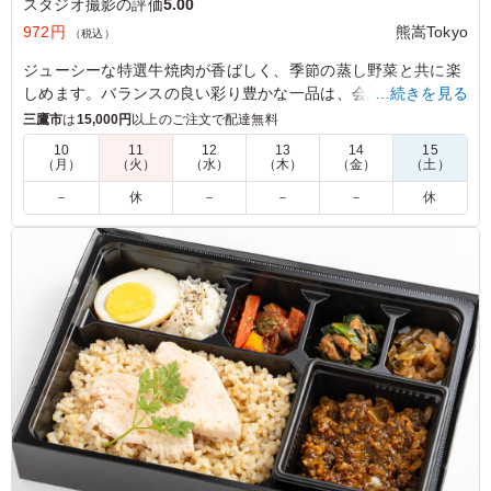
スタジオ撮影の評価
5.00
972円
熊嵩Tokyo
（税込）
ジューシーな特選牛焼肉が香ばしく、季節の蒸し野菜と共に楽
しめます。バランスの良い彩り豊かな一品は、会議や社内懇親
…続きを見る
ランチに最適です。
三鷹市
は
15,000円
以上のご注文で配達無料
10
11
12
13
14
15
（月）
（火）
（水）
（木）
（金）
（土）
5.0
しっかりとした味付けのお肉で食欲が進み、冷めてもおい
－
休
－
－
－
休
しく食べられました。付け合わせも種類があり満足感があ
ります。ボリュームもちょうど良く、午後の撮影に向けて
しっかりエネルギー補給ができるお弁当でした
ご利用シーン：
ロケ・撮影
›
スタジオ撮影
東京都世田谷区野毛
2026/06/24