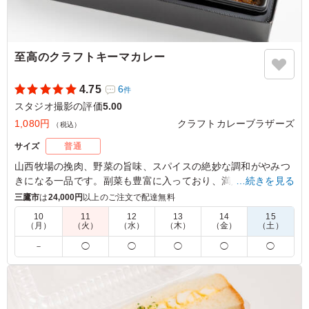
至高のクラフトキーマカレー
4.75
6
件
スタジオ撮影の評価
5.00
1,080円
クラフトカレーブラザーズ
（税込）
サイズ
普通
山西牧場の挽肉、野菜の旨味、スパイスの絶妙な調和がやみつ
きになる一品です。副菜も豊富に入っており、満足感が高いな
…続きを見る
がらもさらっとお召し上がりいただける、クラフトカレーブラ
三鷹市
は
24,000円
以上のご注文で配達無料
ザーズでも人気の商品です。
10
11
12
13
14
15
（月）
（火）
（水）
（木）
（金）
（土）
※ご飯の種類を下記プルダウンよりお選びください。
－
◯
◯
◯
◯
◯
※おしぼりが必要な場合は連絡事項にご記入ください。
5.0
野菜と挽肉のいわゆる定番のキーマカレーでした。 クラ