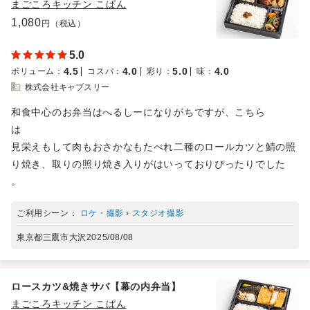
まごころキッチン こぱん
1,080
円（税込）
5.0
4.5
4.0
5.0
4.0
ボリューム
：
コスパ
：
彩り
：
味
：
株式会社キャブスリー
和食中心のお弁当はへるしーになりがちですが、こちら
は
見栄えもして肉もおさかなもたべれ二種のロールカツと鯖の照
り焼き、取りの照り焼き入りがはいっておりぴったりでした
。
ご利用シーン：
ロケ・撮影
›
スタジオ撮影
東京都三鷹市大沢
2025/08/08
ロースカツ&焼きサバ【幕の内弁当】
まごころキッチン こぱん