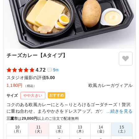
チーズカレー【Aタイプ】
4.72
9
件
スタジオ撮影の評価
5.00
1,180円
欧風カレーガヴィアル
（税込）
おすすめ
サイズ
やや大きい
コクのある欧風カレーにとろ～りとろけるゴーダチーズ！贅沢
に重ね合わせ、まろやかさをドレスアップ。ガヴィアル人気メ
…続きを見る
ニューの一つで、チーズ好きなあなたにピッタリです。
三鷹市
は
29,000円
以上のご注文で配達無料
10
11
12
13
14
15
（月）
（火）
（水）
（木）
（金）
（土）
5.0