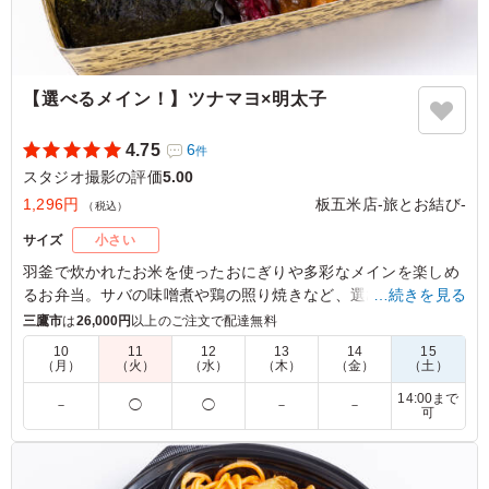
【選べるメイン！】ツナマヨ×明太子
4.75
6
件
スタジオ撮影の評価
5.00
1,296円
板五米店-旅とお結び-
（税込）
サイズ
小さい
羽釜で炊かれたお米を使ったおにぎりや多彩なメインを楽しめ
るお弁当。サバの味噌煮や鶏の照り焼きなど、選び抜かれた料
…続きを見る
理が詰まっています。玉子焼きや肉団子も添えられ、ランチや
三鷹市
は
26,000円
以上のご注文で配達無料
会議中のひとときにぴったり。豊かな味わいをお楽しみくださ
10
11
12
13
14
15
い。
（月）
（火）
（水）
（木）
（金）
（土）
14:00まで
－
◯
◯
－
－
※選べるメインは「サバの味噌煮」か「サバの麴焼き」か「鶏
可
の照り焼き」か「豚の生姜焼き」からお選びいただけます。下
記プルダウンよりお選びください。(画像は「鶏の照り焼き」)