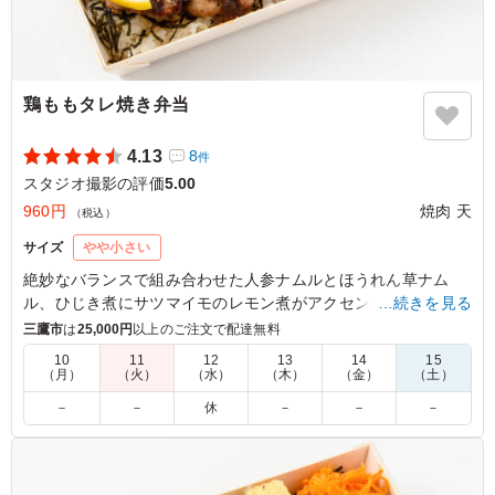
鶏ももタレ焼き弁当
4.13
8
件
スタジオ撮影の評価
5.00
960円
焼肉 天
（税込）
サイズ
やや小さい
絶妙なバランスで組み合わせた人参ナムルとほうれん草ナム
ル、ひじき煮にサツマイモのレモン煮がアクセント。しかし、
…続きを見る
主役は迷うことなく鶏もものタレ焼き。ジューシーな鶏ももに
三鷹市
は
25,000円
以上のご注文で配達無料
絡む甘辛のタレが、まさに絶品。ロケやイベントなど軽めのシ
10
11
12
13
14
15
ーンにちょうど良い一品。
（月）
（火）
（水）
（木）
（金）
（土）
－
－
休
－
－
－
5.0
ジューシーな鶏もも肉に、焼肉屋さんならではの濃厚な秘
伝タレがしっかり絡んで最高！炭火の香ばしさも感じられ