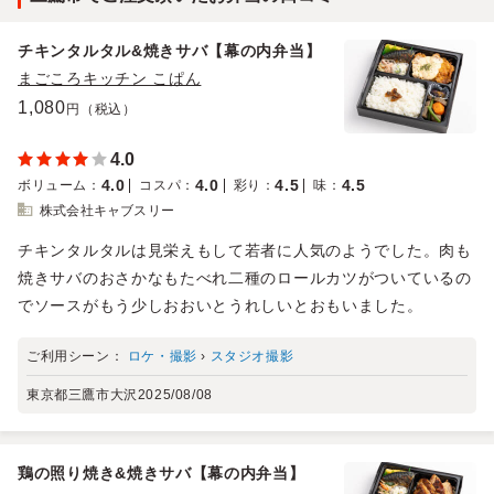
チキンタルタル&焼きサバ【幕の内弁当】
まごころキッチン こぱん
1,080
円（税込）
4.0
4.0
4.0
4.5
4.5
ボリューム
：
コスパ
：
彩り
：
味
：
株式会社キャブスリー
チキンタルタルは見栄えもして若者に人気のようでした。肉も
焼きサバのおさかなもたべれ二種のロールカツがついているの
でソースがもう少しおおいとうれしいとおもいました。
ご利用シーン：
ロケ・撮影
›
スタジオ撮影
東京都三鷹市大沢
2025/08/08
鶏の照り焼き&焼きサバ【幕の内弁当】