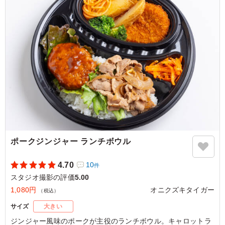
5.0
コンデナスト・ジャパン
ツナマヨが明太子の辛さをやさしく包み込んでいて食べや
すい。コクがありつつ後味は重すぎず、バランスが良いで
す。ごはんとの相性がよく、満足感があります。また頼み
たいコンビネーションです。
ご利用シーン：
ロケ・撮影
›
スタジオ撮影
東京都江東区新木場
2026/01/12
ポークジンジャー ランチボウル
4.70
10
件
スタジオ撮影の評価
5.00
1,080円
オニクズキタイガー
（税込）
サイズ
大きい
ジンジャー風味のポークが主役のランチボウル。キャロットラ