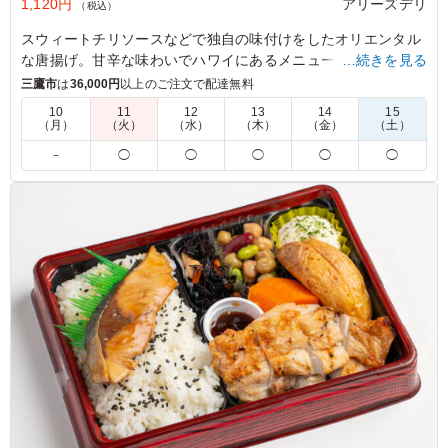
1,120円
アリーズデリ
（税込）
スウィートチリソースなどで独自の味付けをしたオリエンタル
な唐揚げ。甘辛な味わいでハワイにあるメニューで一度食べた
…続きを見る
ら病みつきに。冷めてもふっくら柔らかく仕上げてあります。
三鷹市
は
36,000円
以上のご注文で配達無料
10
11
12
13
14
15
（月）
（火）
（水）
（木）
（金）
（土）
5.0
オリエンタル唐揚げボールは、しっとりジューシーで、ス
－
◯
◯
◯
◯
◯
パイスソースがごはんにしっかり染み込み絶妙な味わいで
した。しっかり食べ応えもあって、安心して食べられるの
で、また注文したいです。
ご利用シーン：
ロケ・撮影
›
スタジオ撮影
東京都渋谷区桜丘町
2025/03/30