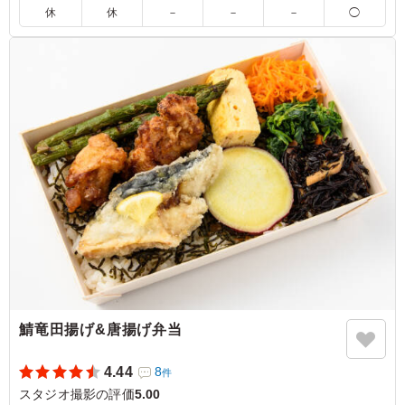
けるお米です。15種の店主の腕が光る繊細で豊かな味わいの副
休
休
－
－
－
◯
菜と共にお召し上がりください。会議やおもてなしにおすすめ
です。
5.0
魚のお弁当が銀鰈の西京焼きで、魚好きには嬉しい優しい
ですし、味付けも深みがあり、副菜もバランスよく入って
いて、ごはんも美味しいです。 他の種類もまた食べ比べ
てみたいです
ご利用シーン：
ロケ・撮影
›
スタジオ撮影
東京都渋谷区神山町
2026/07/09
鯖竜田揚げ&唐揚げ弁当
4.44
8
件
スタジオ撮影の評価
5.00