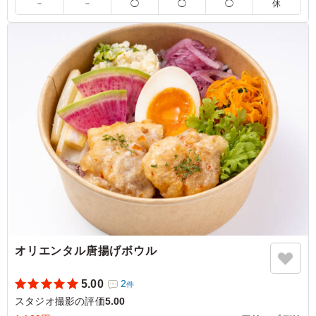
大きなチーズがカレーを覆うように乗っており、非常に魅
－
－
◯
◯
◯
休
力的で人気があるのも納得の一品でした。丸ごと入ったジ
ャガイモも良いアクセントになっており、大変満足してお
ります。もし温かい状態でいただくことができれば、チー
ズがとろけてより一層美味しくなるのではないかと感じま
した。 素晴らしいお料理をありがとうございました。
ご利用シーン：
ロケ・撮影
›
スタジオ撮影
東京都墨田区本所
2025/12/19
オリエンタル唐揚げボウル
5.00
2
件
スタジオ撮影の評価
5.00