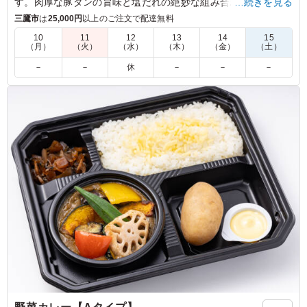
す。肉厚な豚タンの旨味と塩だれの絶妙な組み合わせで、一度
…続きを見る
食べたら忘れられない深みのある味わい。色鮮やかな人参ナム
三鷹市
は
25,000円
以上のご注文で配達無料
ルやほうれん草ナムルも添えてあり、見た目にも美味しさを感
10
11
12
13
14
15
じます。ロケやイベントでのランチにぴったりです。
（月）
（火）
（水）
（木）
（金）
（土）
－
－
休
－
－
－
5.0
さすが焼肉屋さん、豚タンの質が良いです。絶妙な厚みで
絶品。ネギ塩だれがガツンと効きつつも後味は爽やかで、
箸が止まらなくなります。スタミナをつけたい時や、お酒
のおつまみにも合いそうな味わい。
ご利用シーン：
ロケ・撮影
›
スタジオ撮影
東京都世田谷区野沢
2026/06/15