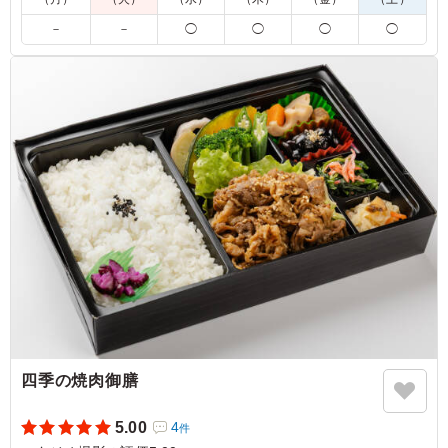
5.0
株式会社デフレックストア
油淋鶏は、外は香ばしく中はジューシーに仕上がった鶏肉
－
－
◯
◯
◯
◯
に、香味野菜の風味が効いた甘酸っぱいたれがよく絡み、
食欲をそそる一品でした。ねぎの爽やかな香りがアクセン
トとなり、濃すぎない味わいで最後までおいしくいただけ
ました。
ご利用シーン：
ロケ・撮影
›
スタジオ撮影
神奈川県横浜市都筑区高山
2026/07/22
四季の焼肉御膳
5.00
4
件