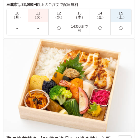
で、朝食や軽食に最適な一品です。彩り豊かな具材が目を引
三鷹市
は
33,000円
以上のご注文で配達無料
き、食べる楽しさを引き立てます。
10
11
12
13
14
15
（月）
（火）
（水）
（木）
（金）
（土）
※サンドイッチはラップに包んでお届けします。
14:00まで
－
－
◯
◯
◯
可
5.0
朝食に定番のサンドイッチですが、量もちょうど良くとて
も人気でした。卵とツナの味付けもちょうど良くてとても
おいしかったです。手軽に頼めてコスパもいいのでまた頼
みたいと思いました。
ご利用シーン：
ロケ・撮影
›
スタジオ撮影
東京都江東区青海
2026/06/09