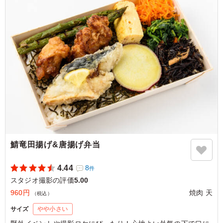
5.0
魚のお弁当が銀鰈の西京焼きで、魚好きには嬉しい優しい
ですし、味付けも深みがあり、副菜もバランスよく入って
いて、ごはんも美味しいです。 他の種類もまた食べ比べ
てみたいです
ご利用シーン：
ロケ・撮影
›
スタジオ撮影
東京都渋谷区神山町
2026/07/09
鯖竜田揚げ&唐揚げ弁当
4.44
8
件
スタジオ撮影の評価
5.00
960円
焼肉 天
（税込）
サイズ
やや小さい