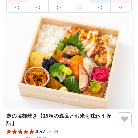
※ご飯の種類を下記プルダウンよりお選びください。
◯
◯
◯
◯
◯
休
※おしぼりが必要な場合は連絡事項にご記入ください。
5.0
野菜と挽肉のいわゆる定番のキーマカレーでした。 クラ
フトカレーなだけあって、スパイスが効いていてさっぱり
美味しくいただけました。 全体的に高タンパクな内容
で、ヘルシーな印象を受けました。
ご利用シーン：
ロケ・撮影
›
スタジオ撮影
東京都渋谷区笹塚
2026/06/24
鶏の塩麴焼き【15種の逸品とお米を味わう折
詰】
4.57
7
件