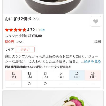
おにぎり2個ボウル
4.72
9
件
スタジオ撮影の評価
5.00
590円
織田
（税込）
サイズ
小さい
織田のシンプルながらも満足感のあるおにぎり2個と、ジュー
シーな唐揚げ、ふんわりとした玉子焼き、旨みたっぷりの肉団
…続きを見る
子がセットになったお弁当は、ロケやイベントの合間に手軽に
西多摩郡瑞穂町
は
47,000円
以上のご注文で配達無料
エネルギー補給したい時にぴったりです。思わず笑顔になる美
11
12
13
14
15
16
味しさをぜひ、お楽しみください。
（火）
（水）
（木）
（金）
（土）
（日）
－
◯
◯
－
－
－
・おにぎりは下記より2個お選びいただけます。
【定番おにぎり】鮭/昆布/高菜/梅/明太子/ツナマヨ/おかか/そぼ
ろ/わかめ/カリカリ梅/照焼チキン/鮭マヨ/海苔佃煮/梅かつお/マ
ヨコーン/塩昆布/ごぼうの甘辛揚げ/菜飯ご飯/梅わかめ混ぜご