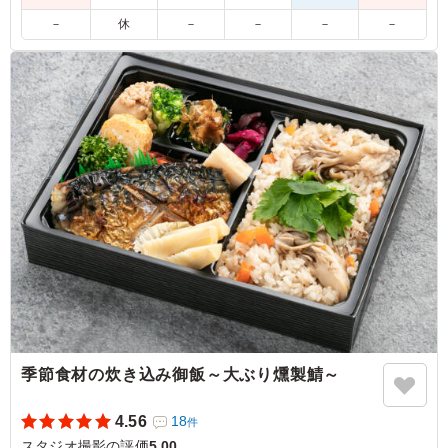
－
休
－
－
－
－
5.0
さすが焼肉屋さん、豚タンの質が良いです。絶妙な厚みで
絶品。ネギ塩だれがガツンと効きつつも後味は爽やかで、
箸が止まらなくなります。スタミナをつけたい時や、お酒
のおつまみにも合いそうな味わい。
ご利用シーン：
ロケ・撮影
›
スタジオ撮影
東京都世田谷区野沢
2026/06/15
季節食材の炊き込み御飯～大ぶり燻製鯖～
4.56
18
件
スタジオ撮影の評価
5.00