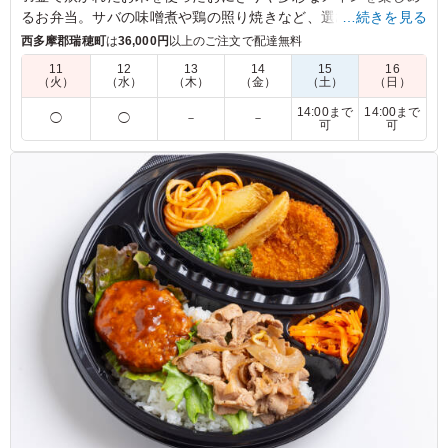
るお弁当。サバの味噌煮や鶏の照り焼きなど、選び抜かれた料
…続きを見る
理が詰まっています。玉子焼きや肉団子も添えられ、ランチや
西多摩郡瑞穂町
は
36,000円
以上のご注文で配達無料
会議中のひとときにぴったり。豊かな味わいをお楽しみくださ
11
12
13
14
15
16
い。
（火）
（水）
（木）
（金）
（土）
（日）
14:00まで
14:00まで
◯
◯
－
－
※選べるメインは「サバの味噌煮」か「サバの麴焼き」か「鶏
可
可
の照り焼き」か「豚の生姜焼き」からお選びいただけます。下
記プルダウンよりお選びください。(画像は「鶏の照り焼き」)
5.0
コンデナスト・ジャパン
ツナマヨが明太子の辛さをやさしく包み込んでいて食べや
すい。コクがありつつ後味は重すぎず、バランスが良いで
す。ごはんとの相性がよく、満足感があります。また頼み
たいコンビネーションです。
ご利用シーン：
ロケ・撮影
›
スタジオ撮影
東京都江東区新木場
2026/01/12