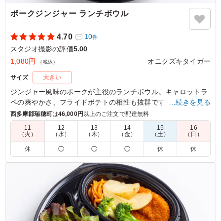
ポークジンジャー ランチボウル
4.70
10
件
スタジオ撮影の評価
5.00
1,080円
オニクズキタイガー
（税込）
サイズ
大きい
ジンジャー風味のポークが主役のランチボウル。キャロットラ
ペの爽やかさ、フライドポテトの相性も抜群です。会議やイベ
…続きを見る
ントにもぴったりな一品を、オニクズキタイガーでお楽しみく
西多摩郡瑞穂町
は
46,000円
以上のご注文で配達無料
ださい。
11
12
13
14
15
16
（火）
（水）
（木）
（金）
（土）
（日）
5.0
休
◯
◯
◯
休
休
豚の生姜焼きは、やわらかな肉に生姜の香りと甘辛いタレ
がしっかり絡み、ご飯との相性が抜群でした。濃すぎない
味付けで食べやすく、副菜とのバランスも良いため、最後
まで飽きずに美味しくいただけるお弁当です。
ご利用シーン：
ロケ・撮影
›
スタジオ撮影
東京都渋谷区恵比寿
2026/07/28