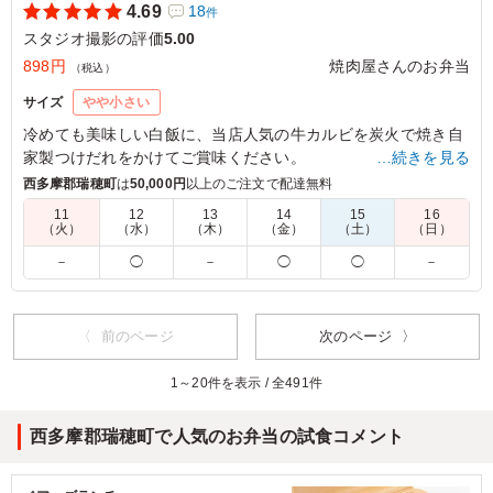
4.69
18
件
スタジオ撮影の評価
5.00
898円
焼肉屋さんのお弁当
（税込）
サイズ
やや小さい
冷めても美味しい白飯に、当店人気の牛カルビを炭火で焼き自
家製つけだれをかけてご賞味ください。
…続きを見る
牛カルビを存分に味わえる商品になっております。
西多摩郡瑞穂町
は
50,000円
以上のご注文で配達無料
11
12
13
14
15
16
（火）
（水）
（木）
（金）
（土）
（日）
5.0
株式会社おいぷろ
とてもおいしかったです。今回発注した3種のうち、最も
－
◯
－
◯
◯
－
おいしいと思いました。 ありがとうございます！
ご利用シーン：
ロケ・撮影
›
スタジオ撮影
〈 前のページ
次のページ 〉
東京都墨田区東駒形
2026/06/17
1～20件を表示 / 全491件
西多摩郡瑞穂町で人気のお弁当の試食コメント