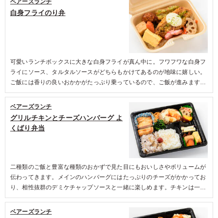
ベアーズランチ
白身フライのり弁
可愛いランチボックスに大きな白身フライが真ん中に。フワフワな白身フ
ライにソース、タルタルソースがどちらもかけてあるのが地味に嬉しい。
ご飯には香りの良いおかかがたっぷり乗っているので、ご飯が進みます。
紅生姜のさつま揚げが丁度よい酸味があり、箸休めにもおかずにも◎他に
もちくわの磯部揚げ、玉子焼きと定番おかずが入っているのが嬉しいポイ
ベアーズランチ
ントでした。
グリルチキンとチーズハンバーグ よ
くばり弁当
二種類のご飯と豊富な種類のおかずで見た目にもおいしさやボリュームが
伝わってきます。メインのハンバーグにはたっぷりのチーズがかかってお
り、相性抜群のデミケチャップソースと一緒に楽しめます。チキンは一口
サイズで食べやすく、どなたでも楽しめる優しい味わいになっています。
付け合わせのかぼちゃの甘露煮は甘すぎない味付けでご飯のおかずとして
ベアーズランチ
も、箸休めにも相性抜群です。ほかにもきんぴらやホウレン草のおひた