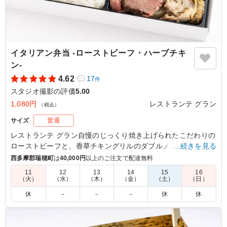
イタリアン弁当 -ローストビーフ・ハーブチキ
ン‐
4.62
17
件
スタジオ撮影の評価
5.00
1,080円
レストランテ グラン
（税込）
サイズ
普通
レストランテ グラン自慢のじっくり焼き上げられたこだわりの
ローストビーフと、香草チキングリルのダブルメイン。厳選さ
…続きを見る
れた12種類の副菜も魅力のお弁当です。
西多摩郡瑞穂町
は
40,000円
以上のご注文で配達無料
11
12
13
14
15
16
（火）
（水）
（木）
（金）
（土）
（日）
5.0
自家製ローストビーフと香り豊かな若鶏のハーブ焼きの組
休
－
－
－
休
休
み合わせは豪華で、女性陣に大人気でした。 彩り豊かな
副菜とともに目でも楽しめるお弁当でした。 全体的に上
品な味付けで美味しかったのですが、ローストビーフの味