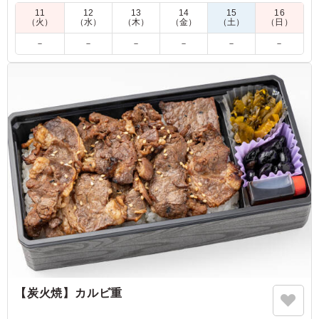
めなどと一緒に、手軽に贅沢なランチタイムを。会議やセミナ
11
12
13
14
15
16
ーでのちょっとした休憩時間にも最適です。
（火）
（水）
（木）
（金）
（土）
（日）
－
－
－
－
－
－
※こちらの商品はヴィーガン対応承ります。その場合茹卵がさ
つまいもに変更となります。プルダウンよりご選択ください。
5.0
豆腐ハンバーグが美味しかったと好評でした。女性ならラ
ンチに十分な量かと思います。紫キャベツなどが入ってい
て彩がよかったです。添えられたサラダもとても美味しか
ったです
ご利用シーン：
ロケ・撮影
›
スタジオ撮影
東京都大田区矢口
2025/11/13
【炭火焼】カルビ重