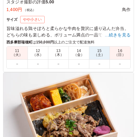
スタジオ撮影の評価
5.00
1,400円
鳥作
（税込）
サイズ
やや小さい
旨味溢れる鶏そぼろと柔らかな牛肉を贅沢に盛り込んだ弁当。
どちらの味も楽しめる、ボリューム満点の一品です。食欲をそ
…続きを見る
そる絶妙なハーモニーで、特別なランチタイムを演出します。
西多摩郡瑞穂町
は
150,000円
以上のご注文で配達無料
ぜひご賞味ください。
11
12
13
14
15
16
（火）
（水）
（木）
（金）
（土）
（日）
5.0
合同会社VIDEO COMPANY
－
－
－
－
－
－
甘辛いタレが絡んだ牛焼肉は、噛むたびに肉の旨味が溢れ
出す贅沢な味わいでした。さらに、鶏そぼろの素朴な甘み
が絶妙なアクセントとなり、ボリューム満点の増量サイズ
ながら最後まで軽快に食べ進められます。彩り豊かな副菜
も一つひとつ質が高く、メインからサイドまで一切隙のな
い、お腹も心も満たされる逸品です。
ご利用シーン：
ロケ・撮影
›
スタジオ撮影
東京都目黒区三田
2026/04/08