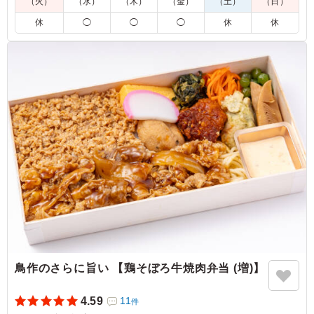
（火）
（水）
（木）
（金）
（土）
（日）
5.0
休
◯
◯
◯
休
休
カリッと揚がった唐揚げはジューシーで、スパイシーなカ
レーソースが食欲をさらに引き立てます。ほどよい辛さと
コクがご飯によく合い、最後まで美味しくいただけまし
た。ボリュームも十分で、満足感の高いお弁当です。
ご利用シーン：
ロケ・撮影
›
スタジオ撮影
東京都渋谷区恵比寿
2026/07/28
鳥作のさらに旨い 【鶏そぼろ牛焼肉弁当 (増)】
4.59
11
件