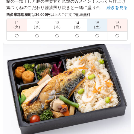
鯖の一塩干しと豚の生姜甘だれ焼のWメイン！ふっくら仕上げ
鶏つくねのこだわり醤油照り焼きと一緒に盛り合わせました。
…続きを見る
相性抜群の副菜と、厳選焼海苔と小豆島生大豆醤油が織りなす
西多摩郡瑞穂町
は
36,000円
以上のご注文で配達無料
海苔弁であなたを魅了します。
11
12
13
14
15
16
（火）
（水）
（木）
（金）
（土）
（日）
5.0
オフィスカラーズ株式会社
◯
◯
◯
◯
◯
◯
のり弁はどの現場でも安全なのでこちらのお弁当にして正
解でした。特にスタッフから評価された点は、魚と生姜焼
きが一緒にあるお弁当は珍しいとスタッフも喜んでおりま
した。残ったお弁当を持ち帰ったスタッフがいたほどでし
た。
ご利用シーン：
ロケ・撮影
›
スタジオ撮影
東京都世田谷区松原
2026/04/22