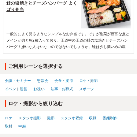
鮭の塩焼きとチーズハンバーグ よく
し、マカロニや卵焼きなど食べ飽きないラインナップで満足感バッチリで
ばり弁当
す。
一般的によく見るようなシンプルなお弁当です。ですが副菜が豊富な点と
メインが肉と魚2種入っており、王道中の王道の鮭の塩焼きとチーズハン
バーグ！嫌いな人はいないのではないでしょうか。鮭は少し濃いめの塩加
減でご飯がとても進みます。ペロっとたいらげてしまいましたがおなかは
いっぱいです！！ごちそうさまでした。
ご利用シーンを選択する
会議・セミナー
懇親会
会食・接待
ロケ・撮影
イベント運営
お祝い
法事・お葬式
スポーツ
ロケ・撮影から絞り込む
ロケ
スタジオ撮影
撮影
スタジオ収録
収録
番組制作
取材
中継