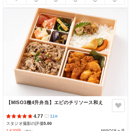
パサつかずに美味しい！と、ダイエット中のスタッフから
も好評でした。甘味噌なのが珍しいですね。見た目の彩り
もよく、全体的にお上品で優しい味付けで、抜群に美味し
かったです。
ご利用シーン：
ロケ・撮影
›
スタジオ撮影
東京都品川区荏原
2024/04/15
【MISO3種4升弁当】エビのチリソース和え
4.77
11
件
スタジオ撮影の評価
5.00
1,620円
MISO18ヵ月