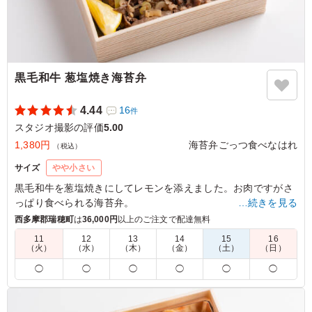
黒毛和牛 葱塩焼き海苔弁
4.44
16
件
スタジオ撮影の評価
5.00
1,380円
海苔弁ごっつ食べなはれ
（税込）
サイズ
やや小さい
黒毛和牛を葱塩焼きにしてレモンを添えました。お肉ですがさ
っぱり食べられる海苔弁。
…続きを見る
相性抜群の副菜と、厳選焼海苔と小豆島生大豆醤油が織りなす
西多摩郡瑞穂町
は
36,000円
以上のご注文で配達無料
海苔弁であなたを魅了します。
11
12
13
14
15
16
（火）
（水）
（木）
（金）
（土）
（日）
5.0
株式会社エナック
◯
◯
◯
◯
◯
◯
撮影当日こちらをいただきましたが、ロケ弁とは思えない
ほど美味しかったです！！黒毛和牛は脂がしっかり乗って