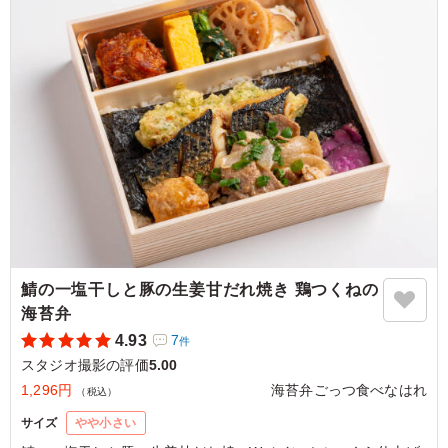
いて葱塩タレとの相性もバツグンでした。ご飯が進む味付
けです。ただでさえメインがこんなに美味しいのに他のお
かずも豊富なのでご飯が足りません！！(笑) とても美味し
かったのでまた注文したいと思います！！
ご利用シーン：
ロケ・撮影
›
スタジオ撮影
東京都豊島区高田
2025/05/30
鯖の一塩干しと豚の生姜甘だれ焼き 鶏つくねの
海苔弁
4.93
7
件
スタジオ撮影の評価
5.00
1,296円
海苔弁ごっつ食べなはれ
（税込）
サイズ
やや小さい