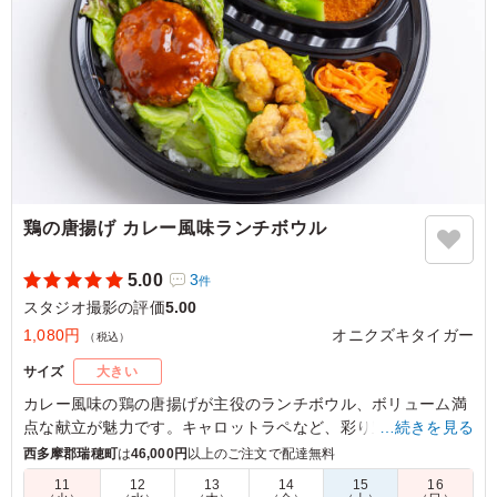
鶏の唐揚げ カレー風味ランチボウル
5.00
3
件
スタジオ撮影の評価
5.00
1,080円
オニクズキタイガー
（税込）
サイズ
大きい
カレー風味の鶏の唐揚げが主役のランチボウル、ボリューム満
点な献立が魅力です。キャロットラペなど、彩り豊かなサイド
…続きを見る
も楽しめます。ランチや会議、イベント時のお食事に最適で、
西多摩郡瑞穂町
は
46,000円
以上のご注文で配達無料
みんなが笑顔になること間違いありません。
11
12
13
14
15
16