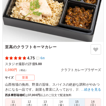
至高のクラフトキーマカレー
4.75
6
件
スタジオ撮影の評価
5.00
1,080円
クラフトカレーブラザーズ
（税込）
サイズ
普通
山西牧場の挽肉、野菜の旨味、スパイスの絶妙な調和がやみつ
きになる一品です。副菜も豊富に入っており、満足感が高いな
…続きを見る
がらもさらっとお召し上がりいただける、クラフトカレーブラ
西多摩郡瑞穂町
は
37,000円
以上のご注文で配達無料
ザーズでも人気の商品です。
11
12
13
14
15
16
（火）
（水）
（木）
（金）
（土）
（日）