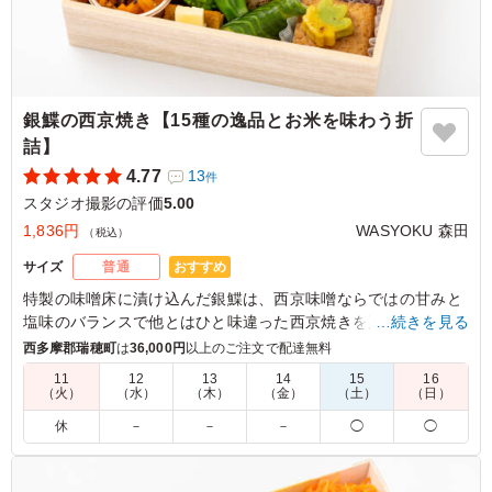
銀鰈の西京焼き【15種の逸品とお米を味わう折
詰】
4.77
13
件
スタジオ撮影の評価
5.00
1,836円
WASYOKU 森田
（税込）
おすすめ
サイズ
普通
特製の味噌床に漬け込んだ銀鰈は、⻄京味噌ならではの⽢みと
塩味のバランスで他とはひと味違った⻄京焼きを楽しんでいた
…続きを見る
だけます。WASYOKU 森田でも一番人気のメインです。お米は
西多摩郡瑞穂町
は
36,000円
以上のご注文で配達無料
新潟県糸魚川産のコシヒカリ。口の中に入れるとジューシーさ
11
12
13
14
15
16
とお米の甘みが広がります。お米の美味しさを味わっていただ
（火）
（水）
（木）
（金）
（土）
（日）
けるお米です。15種の店主の腕が光る繊細で豊かな味わいの副
休
－
－
－
◯
◯
菜と共にお召し上がりください。会議やおもてなしにおすすめ
です。