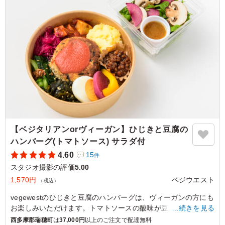
飯/マヨ高菜/たらこ/鶏五目/きのこ
※おにぎりのご指定は連絡事項にご記載ください。
※ちまきは納品日3日前のご対応いたします。
5.0
株式会社ムービーファクトリー
しっかりとしたおにぎりの味付けと具材。特にから揚げは
美味です。忙しい朝食もワンハンドでいただけとても満足
のいくお弁当でした。紙カップで来るのもとてもよいで
す。また是非利用したいとおもいます。
ご利用シーン：
ロケ・撮影
›
スタジオ撮影
【ベジタリアンorヴィーガン】ひじきと豆腐の
東京都中央区築地
2026/01/26
ハンバーグ(トマトソース) サラダ付
4.60
15
件
スタジオ撮影の評価
5.00
1,570円
ベジウエスト
（税込）
vegewestのひじきと豆腐のハンバーグは、ヴィーガンの方にも
お楽しみいただけます。トマトソースの酸味が豆腐のマイルド
…続きを見る
さを引き立て、ひじきの食感がアクセント。キノコのカレー炒
西多摩郡瑞穂町
は
37,000円
以上のご注文で配達無料