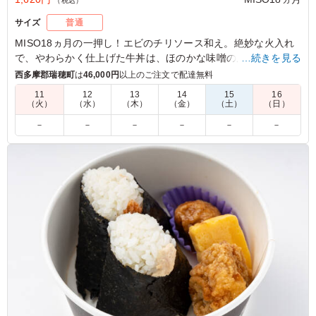
（税込）
サイズ
普通
MISO18ヵ月の一押し！エビのチリソース和え。絶妙な火入れ
で、やわらかく仕上げた牛丼は、ほのかな味噌の風味と豊かな
…続きを見る
旨味が詰まっております。お口直しにトマトのマリネや茄子の
西多摩郡瑞穂町
は
46,000円
以上のご注文で配達無料
たまり醤油漬けも入っています。自家製味噌を3種類も試すこ
11
12
13
14
15
16
とができる贅沢さ！会議や接待などおもてなしにぴったりの一
（火）
（水）
（木）
（金）
（土）
（日）
品です。
－
－
－
－
－
－
5.0
豪華！美味しそう！と食べる前から大喜びしてもらいまし
た！ 一見量が多そうに見えますが、牛丼の下のご飯は軽
めになっていてちょうどよく調整されているのがさすがだ
なあと思います。 エビチリはたっくさんの量の海老が入
っています。 副菜はどれも美味しいのですが、味噌漬け
のおつけものが大好きです。
ご利用シーン：
ロケ・撮影
›
スタジオ撮影
東京都中央区新川
2024/12/29