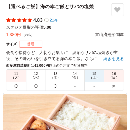
【選べるご飯】海の幸ご飯とサバの塩焼
4.83
21
件
スタジオ撮影の評価
5.00
1,380円
富山湾廻船問屋
（税込）
サイズ
普通
会食や接待など、大切なお集りに。淡泊なサバの塩焼きが主
役、その味わいを引き立てる海の幸ご飯。さらに、里芋のから
…続きを見る
揚げやブロッコリーの醤油煮が彩りを添え、食べるたびにほっ
西多摩郡瑞穂町
は
41,000円
以上のご注文で配達無料
とする味わい。至福の時間をお楽しみいただける一品です。
11
12
13
14
15
16
（火）
（水）
（木）
（金）
（土）
（日）
※選べるご飯は下記のプルダウンよりご選択いただけます。
◯
◯
◯
－
－
休
※画像は「白エビ飯」です。
5.0
マーケティングシステム株式会社
サバ、ブリ、若鶏の昆布締めの3種類を注文しましたが3つ
の中でこちらが一番人気でした。こんなに大きなサバがお
弁当に入っているのにびっくりですが大きさだけでなく冷
めていてもふっくらしていて脂乗りもよく今までのお弁当