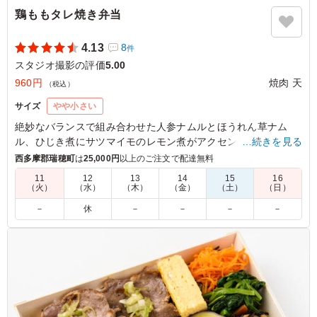
鶏ももタレ焼き弁当
4.13
8
件
スタジオ撮影の評価
5.00
960円
焼肉 天
（税込）
サイズ
やや小さい
絶妙なバランスで組み合わせた人参ナムルとほうれん草ナム
ル、ひじき煮にサツマイモのレモン煮がアクセント。しかし、
…続きを見る
主役は迷うことなく鶏もものタレ焼き。ジューシーな鶏ももに
西多摩郡瑞穂町
は
25,000円
以上のご注文で配達無料
絡む甘辛のタレが、まさに絶品。ロケやイベントなど軽めのシ
11
12
13
14
15
16
ーンにちょうど良い一品。
（火）
（水）
（木）
（金）
（土）
（日）
－
休
－
－
－
－
5.0
ジューシーな鶏もも肉に、焼肉屋さんならではの濃厚な秘
伝タレがしっかり絡んで最高！炭火の香ばしさも感じられ
て、とにかく白米が止まらなくなります。ボリュームも大
満足で、また絶対リピートします！
ご利用シーン：
ロケ・撮影
›
スタジオ撮影