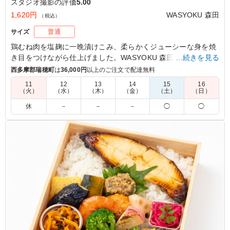
スタジオ撮影の評価
5.00
1,620円
WASYOKU 森田
（税込）
サイズ
普通
鶏むね肉を塩麹に一晩漬けこみ、柔らかくジューシーな身を焼
き目をつけながら仕上げました。WASYOKU 森田こだわりのお
…続きを見る
米は新潟県糸魚川産のコシヒカリ。召し上がっていただくと、
西多摩郡瑞穂町
は
36,000円
以上のご注文で配達無料
みずみずしさとお米の甘さに驚いていただけると思います。15
11
12
13
14
15
16
種の繊細で華やかな副菜と共にお楽しみください。会議などに
（火）
（水）
（木）
（金）
（土）
（日）
最適です。
休
－
－
－
◯
◯
5.0
鶏肉は塩麹漬けで優しい味付けです。副菜もたくさん入っ
ていて、それぞれおいしくて喜ばれでいました。ごはんも
美味しいです。 バランスよいお弁当でどなたにも喜ばれ
ていました。
ご利用シーン：
ロケ・撮影
›
スタジオ撮影
東京都渋谷区神山町
2026/07/09