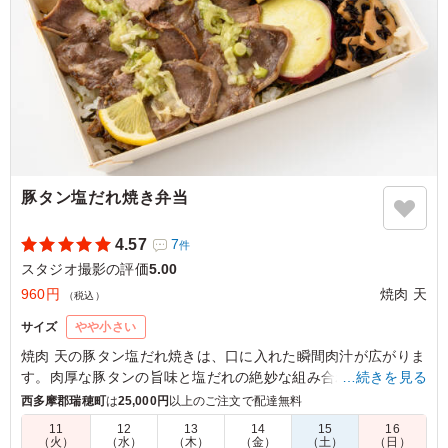
東京都世田谷区野沢
2026/06/15
豚タン塩だれ焼き弁当
4.57
7
件
スタジオ撮影の評価
5.00
960円
焼肉 天
（税込）
サイズ
やや小さい
焼肉 天の豚タン塩だれ焼きは、口に入れた瞬間肉汁が広がりま
す。肉厚な豚タンの旨味と塩だれの絶妙な組み合わせで、一度
…続きを見る
食べたら忘れられない深みのある味わい。色鮮やかな人参ナム
西多摩郡瑞穂町
は
25,000円
以上のご注文で配達無料
ルやほうれん草ナムルも添えてあり、見た目にも美味しさを感
11
12
13
14
15
16
じます。ロケやイベントでのランチにぴったりです。
（火）
（水）
（木）
（金）
（土）
（日）