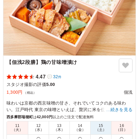
の中で一番というほどでした。また次回も注文させていた
だきます。
ご利用シーン：
ロケ・撮影
›
スタジオ撮影
東京都江東区塩浜
2025/08/12
【佃浅2段膳】鶏の甘味噌漬け
4.47
32
件
スタジオ撮影の評価
5.00
1,300円
佃浅
（税込）
味わいは京都の西京味噌の甘さ、それでいてコクのある味わ
い。江戸時代 東京の味噌といえば、贅沢に米を使った江戸甘味
…続きを見る
噌でした。東京の老舗らしくこの江戸甘味噌で鶏肉を漬け込み
西多摩郡瑞穂町
は
42,000円
以上のご注文で配達無料
ました。新潟こしひかりと共にお召し上がりください。
11
12
13
14
15
16
（火）
（水）
（木）
（金）
（土）
（日）
5.0
－
◯
◯
◯
◯
◯