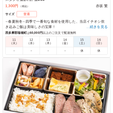
1,300円
赤坂 繁
（税込）
サイズ
普通
∼春夏秋冬∼四季で一番旬な食材を使用した、当店イチオシ炊
き込みご飯は美味しさの宝庫！
…続きを見る
サバ半身丸々を燻製にした燻製鯖は香ばしさ・うま味が格段に
西多摩郡瑞穂町
は
60,000円
以上のご注文で配達無料
美味しく仕上がってます。
11
12
13
14
15
16
（火）
（水）
（木）
（金）
（土）
（日）
5.0
株式会社アバハウスインターナショナル
－
－
－
－
休
休
季節食材の炊き込みご飯は風味が良く柔らかいお米で、大
ぶりの燻製鯖も香ばしく食べ応えがありました。彩りやバ
ランスも良く、最後まで飽きずに美味しくいただけるお弁
当でした。
ご利用シーン：
ロケ・撮影
›
スタジオ撮影
東京都渋谷区猿楽町
2026/07/15