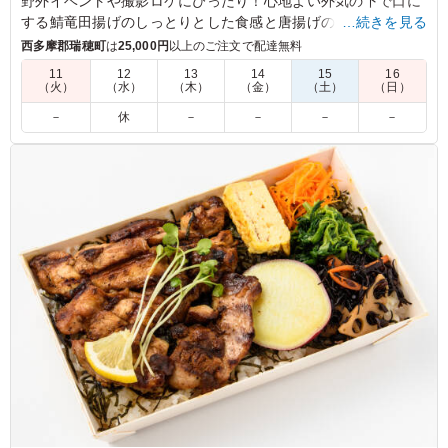
野外イベントや撮影ロケにぴったり！心地よい外気の下で口に
する鯖竜田揚げのしっとりとした食感と唐揚げのジューシーさ
…続きを見る
は格別。アスパラの塩焼きと共に味わう、素朴な味付けが癒し
西多摩郡瑞穂町
は
25,000円
以上のご注文で配達無料
を与えてくれます。さらに彩り豊かなひじき煮や人参ナムルが
11
12
13
14
15
16
お口の中で広がり、満足感を一層引き立てます。
（火）
（水）
（木）
（金）
（土）
（日）
－
休
－
－
－
－
5.0
大好きな鯖と唐揚げが一度に味わえる贅沢なお弁当。鯖は
旨味が凝縮されていて、唐揚げは冷めてもジューシーさが
保たれています。ボリューム満点でお腹いっぱい、元気が
もらえる大満足のメニューでした。
ご利用シーン：
ロケ・撮影
›
スタジオ撮影
東京都世田谷区野沢
2026/06/15