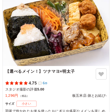
付けがもう少しはっきりしていると、さらにお肉の満足感
が上がり嬉しいです。
ご利用シーン：
ロケ・撮影
›
スタジオ撮影
東京都渋谷区恵比寿
2026/07/27
【選べるメイン！】ツナマヨ×明太子
4.75
6
件
スタジオ撮影の評価
5.00
1,296円
板五米店-旅とお結び-
（税込）
サイズ
小さい
羽釜で炊かれたお米を使ったおにぎりや多彩なメインを楽しめ