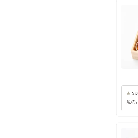
5.0
魚の
てい
ご利