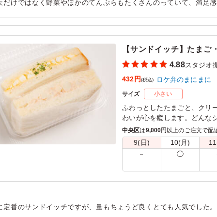
天だけではなく野菜やほかのてんぷらもたくさんのっていて、満足
んまで余すことなく食べられ、コンパクトなお弁当ながらも満足感
用シーン：
ロケ・撮影
›
スタジオ撮影
【サンドイッチ】たまご
4.88
スタジオ
432円
ロケ弁のまにまに
(税込)
サイズ
小さい
ふわっとしたたまごと、クリ
わいが心を癒します。どんな
一品です。彩り豊かな具材が
中央区
は
9,000円
以上のご注文で配
9(日)
10(月)
11
※サンドイッチはラップに包
－
◯
に定番のサンドイッチですが、量もちょうど良くとても人気でした