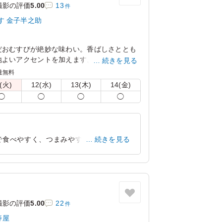
撮影の評価
5.00
13
件
す 金子半之助
だおむすびが絶妙な味わい。香ばしさととも
地よいアクセントを加えます。お集まりの席
続きを見る
 天丼 天むす 金子半之助の天むすで特別な
達無料
。
(火)
12(水)
13(木)
14(金)
◯
◯
◯
◯
で食べやすく、つまみやすいので差し入
続きを見る
じられます。6個あるのでシェアしやす
東京都品川区上大崎
2026/03/13
撮影の評価
5.00
22
件
寿屋