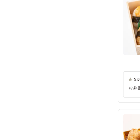
5.0
お弁
れや
い点
ご利