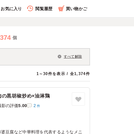
お気に入り
閲覧履歴
買い物かご
,374
個
すべて解除
1～30件を表示 / 全1,374件
肉の黒胡椒炒め×油淋鶏
撮影の評価
5.00
2
件
店
麻婆豆腐など中華料理を代表するようなメニ