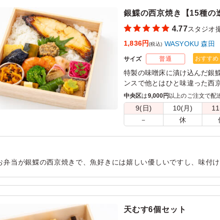
銀鰈の西京焼き【15種の
4.77
スタジオ
1,836円
WASYOKU 森田
(税込)
おすすめ
サイズ
普通
特製の味噌床に漬け込んだ銀
ンスで他とはひと味違った⻄京
森田でも一番人気のメインで
中央区
は
9,000円
以上のご注文で配
の中に入れるとジューシーさ
9(日)
10(月)
11
を味わっていただけるお米です
－
休
いの副菜と共にお召し上がり
す。
お弁当が銀鰈の西京焼きで、魚好きには嬉しい優しいですし、味付
て、ごはんも美味しいです。 他の種類もまた食べ比べてみたいです
用シーン：
ロケ・撮影
›
スタジオ撮影
天むす6個セット