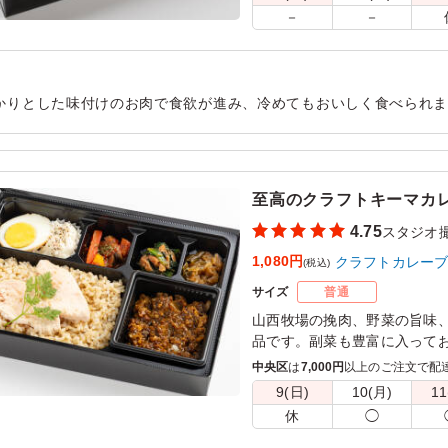
－
－
かりとした味付けのお肉で食欲が進み、冷めてもおいしく食べられ
ます。ボリュームもちょうど良く、午後の撮影に向けてしっかりエ
用シーン：
ロケ・撮影
›
スタジオ撮影
至高のクラフトキーマカ
4.75
スタジオ
1,080円
クラフトカレー
(税込)
サイズ
普通
山西牧場の挽肉、野菜の旨味
品です。副菜も豊富に入って
上がりいただける、クラフト
中央区
は
7,000円
以上のご注文で配
9(日)
10(月)
11
※ご飯の種類を下記プルダウ
休
◯
※おしぼりが必要な場合は連