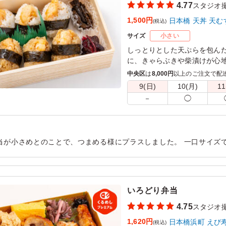
4.77
スタジオ
1,500円
日本橋 天丼 天む
(税込)
サイズ
小さい
しっとりとした天ぷらを包ん
に、きゃらぶきや柴漬けが心
や接待にぴったりです。日本橋
中央区
は
8,000円
以上のご注文で配
ひとときをお楽しみください
9(日)
10(月)
11
－
◯
当が小さめとのことで、つまめる様にプラスしました。 一口サイズ
会議にも便利でした。ご飯のかたさがちょうどよく、海老の風味も感
も助かりました。
用シーン：
ロケ・撮影
›
スタジオ撮影
いろどり弁当
4.75
スタジオ
1,620円
日本橋浜町 えび
(税込)