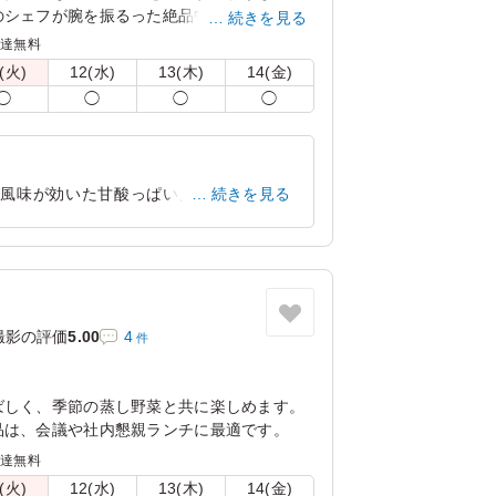
のシェフが腕を振るった絶品中華をお楽しみ
続きを見る
配達無料
(火)
12(水)
13(木)
14(金)
◯
◯
◯
◯
の風味が効いた甘酸っぱいたれがよく絡
続きを見る
、濃すぎない味わいで最後までおいしくい
神奈川県横浜市都筑区高山
2026/07/22
撮影の評価
5.00
4
件
ばしく、季節の蒸し野菜と共に楽しめます。
品は、会議や社内懇親ランチに最適です。
配達無料
(火)
12(水)
13(木)
14(金)