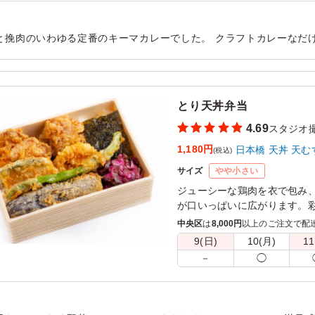
と挽肉のいわゆる定番のキーマカレーでした。 クラフトカレーなだ
味しくいただけました。 全体的に高タンパクな内容で、ヘルシーな
用シーン：
ロケ・撮影
›
スタジオ撮影
とり天丼弁当
4.69
スタジオ
1,180円
日本橋 天丼 天む
(税込)
サイズ
やや小さい
ジューシーな鶏肉を衣で包み
が口いっぱいに広がります。
出し、どんなシーンでも楽し
中央区
は
8,000円
以上のご注文で配
9(日)
10(月)
11
－
◯