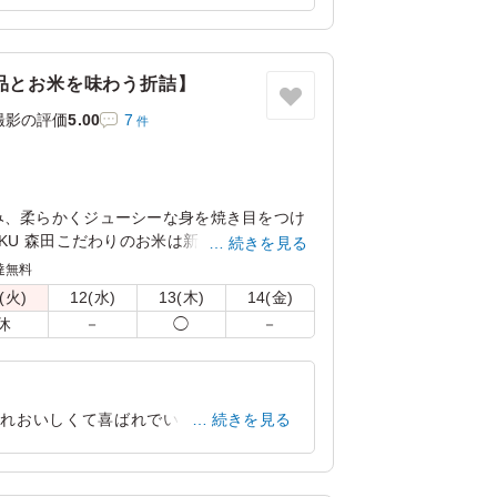
いました。
東京都江東区青海
2026/06/09
品とお米を味わう折詰】
撮影の評価
5.00
7
件
み、柔らかくジューシーな身を焼き目をつけ
OKU 森田こだわりのお米は新潟県糸魚川産の
続きを見る
ただくと、みずみずしさとお米の甘さに驚い
達無料
種の繊細で華やかな副菜と共にお楽しみくだ
(火)
12(水)
13(木)
14(金)
休
－
◯
－
ぞれおいしくて喜ばれでいました。ごはん
続きを見る
東京都渋谷区神山町
2026/07/09