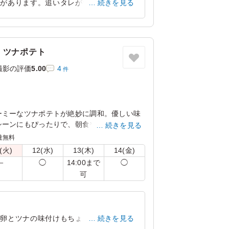
感があります。追いタレがついているので
続きを見る
があります。ともてもおいしかったです。
東京都港区東新橋
2026/06/11
・ツナポテト
撮影の評価
5.00
4
件
ーミーなツナポテトが絶妙に調和。優しい味
シーンにもぴったりで、朝食や軽食に最適な
続きを見る
目を引き、食べる楽しさを引き立てます。
達無料
(火)
12(水)
13(木)
14(金)
んでお届けします。
14:00まで
－
◯
◯
可
。卵とツナの味付けもちょうど良くてとて
続きを見る