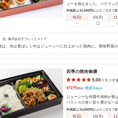
ューを揃えました。ベテラン
ください。
中央区
は
32,000円
以上のご注文で
9(日)
10(月)
11
－
◯
株式会社デフレックストア
鶏は、外は香ばしく中はジューシーに仕上がった鶏肉に、香味野菜
食欲をそそる一品でした。ねぎの爽やかな香りがアクセントとなり
けました。
用シーン：
ロケ・撮影
›
スタジオ撮影
四季の焼肉御膳
5.00
スタジオ
972円
熊嵩Tokyo
(税込)
ジューシーな特選牛焼肉が香
バランスの良い彩り豊かな一
中央区
は
10,000円
以上のご注文で
9(日)
10(月)
11