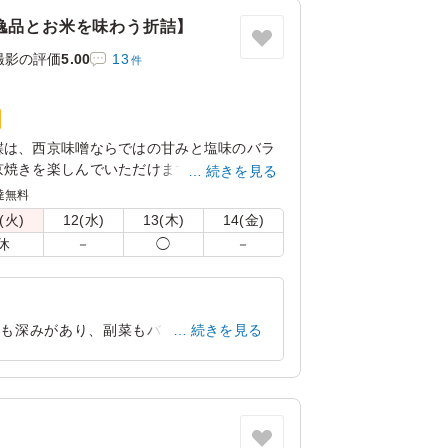
逸品とお米を味わう折詰】
撮影の評価
5.00
13
件
鰈は、⻄京味噌ならではの⽢みと塩味のバラ
焼きを楽しんでいただけます。WASYOKU
続きを見る
す。お米は新潟県糸魚川産のコシヒカリ。口
達無料
とお米の甘みが広がります。お米の美味しさ
(火)
12(水)
13(木)
14(金)
。15種の店主の腕が光る繊細で豊かな味わ
休
－
◯
－
ください。会議やおもてなしにおすすめで
けも深みがあり、副菜もバランスよく入っ
続きを見る
東京都渋谷区神山町
2026/07/09