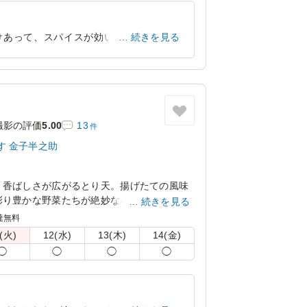
けあって、スパイスが効いていてさっぱ
続きを見る
印象を受けました。
東京都渋谷区笹塚
2026/06/24
撮影の評価
5.00
13
件
す 金子半之助
、香ばしさが広がるとり天。揚げたての風味
彩り豊かな野菜たちが絶妙なバランスを生み
続きを見る
める一品です。
達無料
(火)
12(水)
13(木)
14(金)
◯
◯
◯
◯