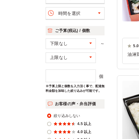
時間を選択
ご予算(税込) / 個数
～
5.0
油淋
み、
ただ
個
ご利
※予算上限と個数を入力頂く事で、配達無
料金額を加味した絞り込みが可能です。
お客様の声・弁当評価
絞り込みしない
4.5 以上
4.0 以上