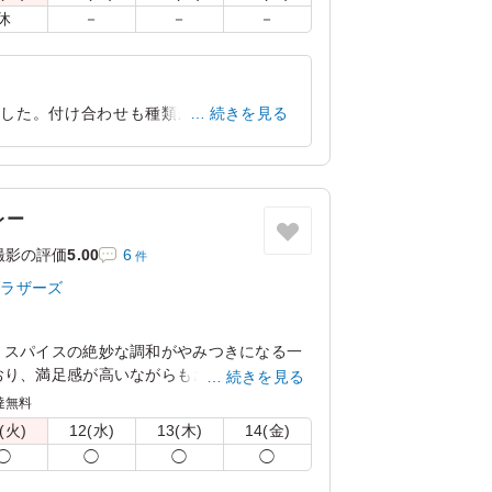
休
－
－
－
ました。付け合わせも種類があり満足感が
続きを見る
ネルギー補給ができるお弁当でした
東京都世田谷区野毛
2026/06/24
レー
撮影の評価
5.00
6
件
ブラザーズ
、スパイスの絶妙な調和がやみつきになる一
おり、満足感が高いながらもさらっとお召し
続きを見る
カレーブラザーズでも人気の商品です。
達無料
(火)
12(水)
13(木)
14(金)
ンよりお選びください。
◯
◯
◯
◯
絡事項にご記入ください。