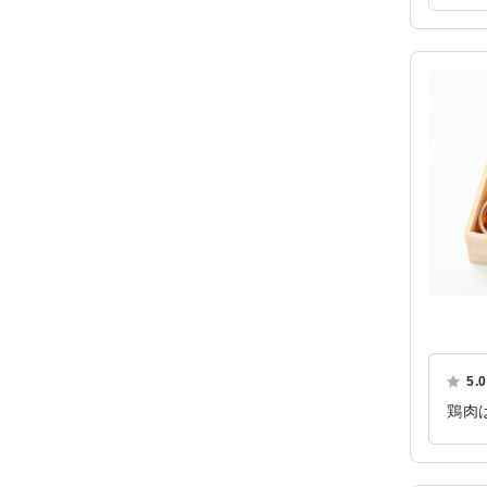
もお
ご利
5.0
鶏肉
も美
ご利