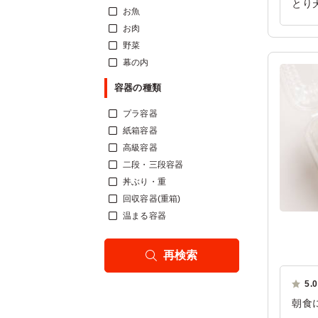
とり
お魚
ごは
お肉
ご利
野菜
幕の内
容器の種類
プラ容器
紙箱容器
高級容器
二段・三段容器
丼ぶり・重
回収容器(重箱)
温まる容器
再検索
5.0
朝食