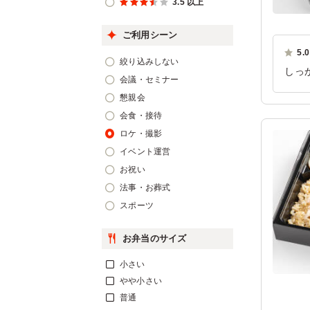
3.5 以上
ご利用シーン
5.0
絞り込みしない
しっ
会議・セミナー
あり
懇親会
ご利
会食・接待
ロケ・撮影
イベント運営
お祝い
法事・お葬式
スポーツ
お弁当のサイズ
小さい
やや小さい
普通