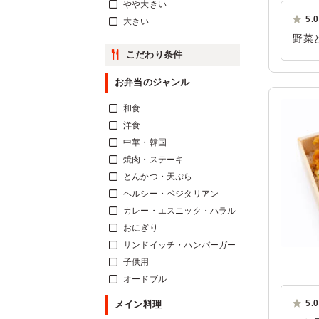
やや大きい
5.0
大きい
野菜
こだわり条件
り美
ご利
お弁当のジャンル
和食
洋食
中華・韓国
焼肉・ステーキ
とんかつ・天ぷら
ヘルシー・ベジタリアン
カレー・エスニック・ハラル
おにぎり
サンドイッチ・ハンバーガー
子供用
オードブル
5.0
メイン料理