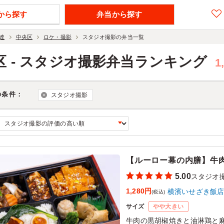
から探す
弁当から探す
達
中央区
ロケ・撮影
スタジオ撮影の弁当一覧
区 - スタジオ撮影弁当ランキング
1
の条件：
スタジオ撮影
【ルーロー幕の内膳】牛
5.00
スタジオ
1,280円
横濱いせざき飯
(税込)
サイズ
やや大きい
牛肉の黒胡椒焼きと油淋鶏と