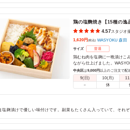
いしかったです。手軽に頼めてコスパもいいのでまた頼みたいと思
用シーン：
ロケ・撮影
›
スタジオ撮影
鶏の塩麴焼き【15種の逸
4.57
スタジオ
1,620円
WASYOKU 森田
(税込)
サイズ
普通
鶏むね肉を塩麹に一晩漬けこ
ながら仕上げました。WASY
コシヒカリ。召し上がってい
中央区
は
9,000円
以上のご注文で配
ていただけると思います。15
9(日)
10(月)
11
さい。会議などに最適です。
－
休
は塩麹漬けで優しい味付けです。副菜もたくさん入っていて、それ
味しいです。 バランスよいお弁当でどなたにも喜ばれていました。
用シーン：
ロケ・撮影
›
スタジオ撮影