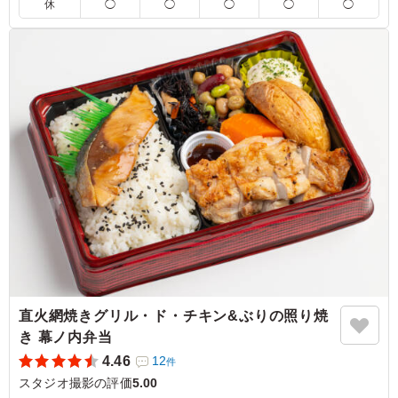
大きなチーズがカレーを覆うように乗っており、非常に魅
休
◯
◯
◯
◯
◯
力的で人気があるのも納得の一品でした。丸ごと入ったジ
ャガイモも良いアクセントになっており、大変満足してお
ります。もし温かい状態でいただくことができれば、チー
ズがとろけてより一層美味しくなるのではないかと感じま
した。 素晴らしいお料理をありがとうございました。
ご利用シーン：
ロケ・撮影
›
スタジオ撮影
東京都墨田区本所
2025/12/19
直火網焼きグリル・ド・チキン&ぶりの照り焼
き 幕ノ内弁当
4.46
12
件
スタジオ撮影の評価
5.00