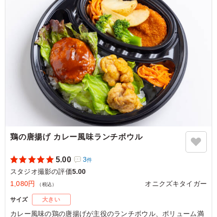
まで飽きずに美味しくいただけるお弁当です。
ご利用シーン：
ロケ・撮影
›
スタジオ撮影
東京都渋谷区恵比寿
2026/07/28
鶏の唐揚げ カレー風味ランチボウル
5.00
3
件
スタジオ撮影の評価
5.00
1,080円
オニクズキタイガー
（税込）
サイズ
大きい
カレー風味の鶏の唐揚げが主役のランチボウル、ボリューム満