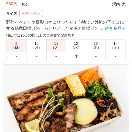
960円
焼肉 天
（税込）
サイズ
やや小さい
野外イベントや撮影ロケにぴったり！心地よい外気の下で口に
する鯖竜田揚げのしっとりとした食感と唐揚げのジューシーさ
…続きを見る
は格別。アスパラの塩焼きと共に味わう、素朴な味付けが癒し
狛江市
は
26,000円
以上のご注文で配達無料
を与えてくれます。さらに彩り豊かなひじき煮や人参ナムルが
9
10
11
12
13
14
お口の中で広がり、満足感を一層引き立てます。
（日）
（月）
（火）
（水）
（木）
（金）
－
－
－
休
－
－
5.0
大好きな鯖と唐揚げが一度に味わえる贅沢なお弁当。鯖は
旨味が凝縮されていて、唐揚げは冷めてもジューシーさが
保たれています。ボリューム満点でお腹いっぱい、元気が
もらえる大満足のメニューでした。
ご利用シーン：
ロケ・撮影
›
スタジオ撮影
東京都世田谷区野沢
2026/06/15