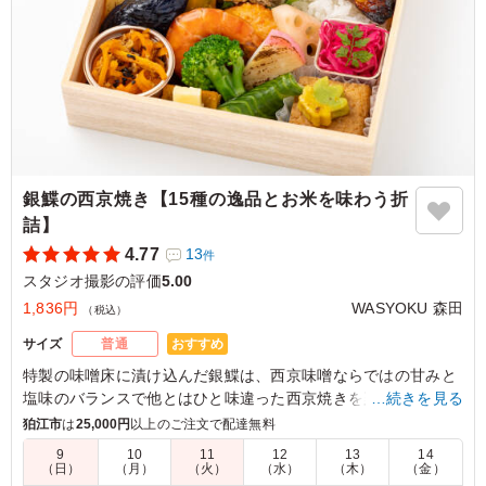
東京都渋谷区神山町
2026/07/09
銀鰈の西京焼き【15種の逸品とお米を味わう折
詰】
4.77
13
件
スタジオ撮影の評価
5.00
1,836円
WASYOKU 森田
（税込）
おすすめ
サイズ
普通
特製の味噌床に漬け込んだ銀鰈は、⻄京味噌ならではの⽢みと
塩味のバランスで他とはひと味違った⻄京焼きを楽しんでいた
…続きを見る
だけます。WASYOKU 森田でも一番人気のメインです。お米は
狛江市
は
25,000円
以上のご注文で配達無料
新潟県糸魚川産のコシヒカリ。口の中に入れるとジューシーさ
9
10
11
12
13
14
とお米の甘みが広がります。お米の美味しさを味わっていただ
（日）
（月）
（火）
（水）
（木）
（金）