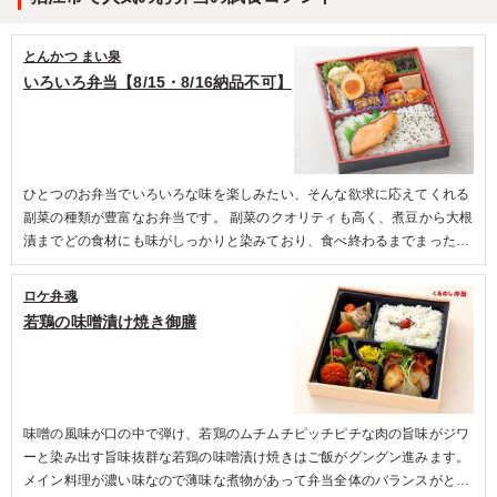
ご利用シーン：
ロケ・撮影
›
スタジオ撮影
東京都目黒区三田
2026/04/08
とんかつ まい泉
いろいろ弁当【8/15・8/16納品不可】
ひとつのお弁当でいろいろな味を楽しみたい、そんな欲求に応えてくれる
副菜の種類が豊富なお弁当です。 副菜のクオリティも高く、煮豆から大根
漬までどの食材にも味がしっかりと染みており、食べ終わるまでまったく
飽きることがありません。 特に焼き鮭は箸で簡単に身がほぐれるほどやわ
らかく、塩加減も絶妙で美味。 魚、肉、野菜、甘味がバランスよく摂れ、
ロケ弁魂
栄養面もしっかり考慮された内容となっているので女性の方にもおすすめ
若鶏の味噌漬け焼き御膳
です。
味噌の風味が口の中で弾け、若鶏のムチムチピッチピチな肉の旨味がジワ
ーと染み出す旨味抜群な若鶏の味噌漬け焼きはご飯がグングン進みます。
メイン料理が濃い味なので薄味な煮物があって弁当全体のバランスがとれ