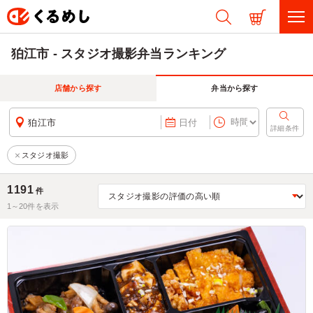
狛江市 - スタジオ撮影弁当ランキング
店舗から探す
弁当から探す
狛江市
日付
詳細条件
スタジオ撮影
1191
件
1～
20
件を表示