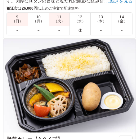
す。肉厚な豚タンの旨味と塩だれの絶妙な組み合わせで、一度
…続きを見る
食べたら忘れられない深みのある味わい。色鮮やかな人参ナム
狛江市
は
26,000円
以上のご注文で配達無料
ルやほうれん草ナムルも添えてあり、見た目にも美味しさを感
9
10
11
12
13
14
じます。ロケやイベントでのランチにぴったりです。
（日）
（月）
（火）
（水）
（木）
（金）
－
－
－
休
－
－
5.0
さすが焼肉屋さん、豚タンの質が良いです。絶妙な厚みで
絶品。ネギ塩だれがガツンと効きつつも後味は爽やかで、
箸が止まらなくなります。スタミナをつけたい時や、お酒
のおつまみにも合いそうな味わい。
ご利用シーン：
ロケ・撮影
›
スタジオ撮影
東京都世田谷区野沢
2026/06/15