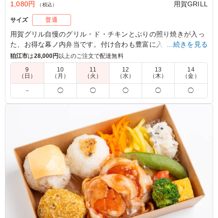
1,080円
用賀GRILL
（税込）
サイズ
普通
用賀グリル自慢のグリル・ド・チキンとぶりの照り焼きが入っ
た、お得な幕ノ内弁当です。付け合わも豊富に入っていて、
…続きを見る
様々なシーンでお使いいただけます。オリジナルソースは8種
狛江市
は
28,000円
以上のご注文で配達無料
類からお選びいただけます。
9
10
11
12
13
14
（日）
（月）
（火）
（水）
（木）
（金）
5.0
株式会社ハイブリッドファクトリー
－
◯
◯
◯
◯
◯
直火網焼きのグリル・ド・チキンは表面こんがり香ばし
く、中身はしっとり柔らかで非常に美味しかったです。ぶ
りの照り焼きも甘みがあり、高タンパク質のおかずがバラ
ンス良く入ったお弁当でした。副菜の種類も豊富で食べご
たえがあり、満足度の高いお弁当でした。
ご利用シーン：
ロケ・撮影
›
スタジオ撮影
東京都千代田区丸の内
2026/05/29