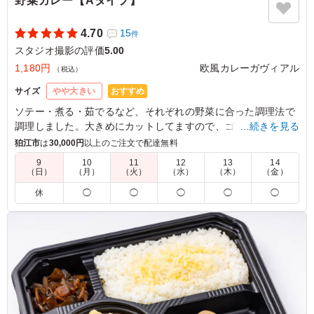
野菜カレー【Aタイプ】
4.70
15
件
スタジオ撮影の評価
5.00
1,180円
欧風カレーガヴィアル
（税込）
おすすめ
サイズ
やや大きい
ソテー・煮る・茹でるなど、それぞれの野菜に合った調理法で
調理しました。大きめにカットしてますので、ゴロゴロした食
…続きを見る
感をお楽しみいただけます。(季節によって野菜の内容は異なり
狛江市
は
30,000円
以上のご注文で配達無料
ます。)
9
10
11
12
13
14
（日）
（月）
（火）
（水）
（木）
（金）
5.0
休
◯
◯
◯
◯
◯
大きくカットされた野菜は彩りが良く、非常に魅力的で人
気のメニューでした。丸ごと入ったジャガイモも箸休めに
ちょうど良く、大変満足しております。温かい状態でいた
だくことができればより一層良かったなぁと思いました。
ご利用シーン：
ロケ・撮影
›
スタジオ撮影
東京都墨田区本所
2025/12/19