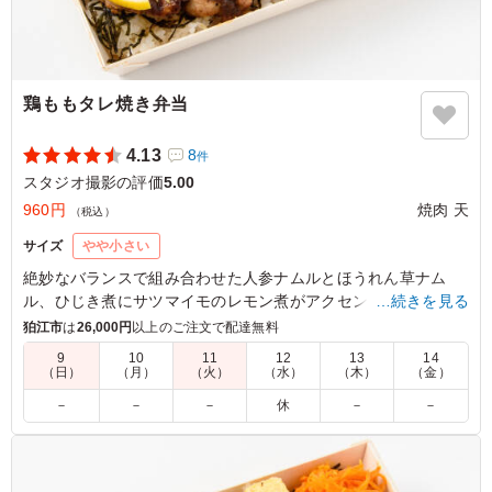
鶏ももタレ焼き弁当
4.13
8
件
スタジオ撮影の評価
5.00
960円
焼肉 天
（税込）
サイズ
やや小さい
絶妙なバランスで組み合わせた人参ナムルとほうれん草ナム
ル、ひじき煮にサツマイモのレモン煮がアクセント。しかし、
…続きを見る
主役は迷うことなく鶏もものタレ焼き。ジューシーな鶏ももに
狛江市
は
26,000円
以上のご注文で配達無料
絡む甘辛のタレが、まさに絶品。ロケやイベントなど軽めのシ
9
10
11
12
13
14
ーンにちょうど良い一品。
（日）
（月）
（火）
（水）
（木）
（金）
－
－
－
休
－
－
5.0
ジューシーな鶏もも肉に、焼肉屋さんならではの濃厚な秘
伝タレがしっかり絡んで最高！炭火の香ばしさも感じられ