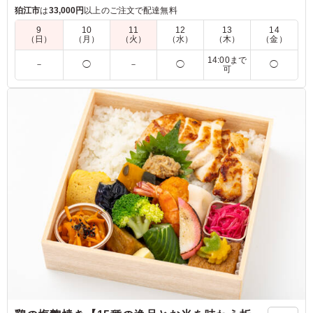
で、朝食や軽食に最適な一品です。彩り豊かな具材が目を引
狛江市
は
33,000円
以上のご注文で配達無料
き、食べる楽しさを引き立てます。
9
10
11
12
13
14
（日）
（月）
（火）
（水）
（木）
（金）
※サンドイッチはラップに包んでお届けします。
14:00まで
－
◯
－
◯
◯
可
5.0
朝食に定番のサンドイッチですが、量もちょうど良くとて
も人気でした。卵とツナの味付けもちょうど良くてとても
おいしかったです。手軽に頼めてコスパもいいのでまた頼
みたいと思いました。
ご利用シーン：
ロケ・撮影
›
スタジオ撮影
東京都江東区青海
2026/06/09