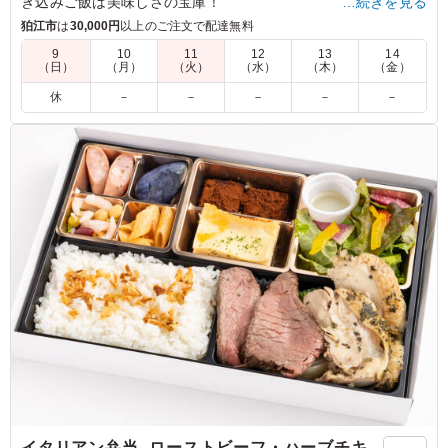
き込みご飯は美味しさの宝庫！
…続きを見る
サバ半身丸々を燻製にした燻製鯖は香ばしさ・うま味が格段に
狛江市
は
30,000円
以上のご注文で配達無料
美味しく仕上がってます。
9
10
11
12
13
14
（日）
（月）
（火）
（水）
（木）
（金）
5.0
株式会社アバハウスインターナショナル
休
－
－
－
－
－
季節食材の炊き込みご飯は風味が良く柔らかいお米で、大
ぶりの燻製鯖も香ばしく食べ応えがありました。彩りやバ
ランスも良く、最後まで飽きずに美味しくいただけるお弁
当でした。
ご利用シーン：
ロケ・撮影
›
スタジオ撮影
東京都渋谷区猿楽町
2026/07/15
イタリアン弁当 -ローストビーフ・ハーブチキ