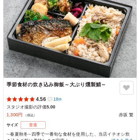
「B：さくらにぎり、ゆかりれんこんのおにぎり、青のりのお
にぎり」
「C：おかかチーズのおにぎり・オリーブ味噌のおにぎり・サ
バカレーのおにぎり」
※写真は「C：おかかチーズのおにぎり・オリーブ味噌のおに
ぎり・サバカレーのおにぎり」です。
5.0
冷めたままでも味付けがしっかりしていておいしく食べら
れました。 多すぎず少なすぎない適度なボリューム感
で、栄養バランスも考えられており彩もよく、女性にも好
評でした。 メインの鳥肉の煮込みがとてもおいしかった
季節食材の炊き込み御飯～大ぶり燻製鯖～
です。
ご利用シーン：
ロケ・撮影
›
スタジオ撮影
4.56
18
件
東京都渋谷区広尾
2026/01/13
スタジオ撮影の評価
5.00
1,300円
赤坂 繁
（税込）
サイズ
普通
∼春夏秋冬∼四季で一番旬な食材を使用した、当店イチオシ炊