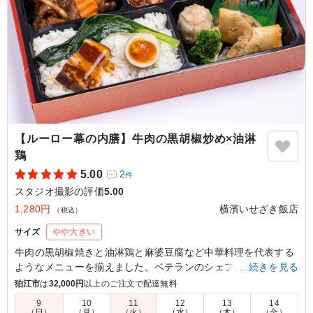
【ルーロー幕の内膳】牛肉の黒胡椒炒め×油淋
鶏
5.00
2
件
スタジオ撮影の評価
5.00
1,280円
横濱いせざき飯店
（税込）
サイズ
やや大きい
牛肉の黒胡椒焼きと油淋鶏と麻婆豆腐など中華料理を代表する
ようなメニューを揃えました。ベテランのシェフが腕を振るっ
…続きを見る
た絶品中華をお楽しみください。
狛江市
は
32,000円
以上のご注文で配達無料
9
10
11
12
13
14
（日）
（月）
（火）
（水）
（木）
（金）