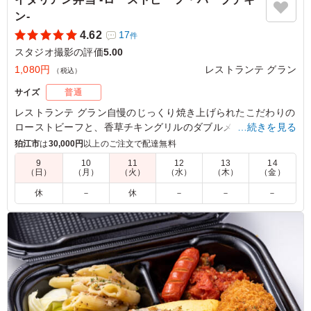
ン‐
4.62
17
件
スタジオ撮影の評価
5.00
1,080円
レストランテ グラン
（税込）
サイズ
普通
レストランテ グラン自慢のじっくり焼き上げられたこだわりの
ローストビーフと、香草チキングリルのダブルメイン。厳選さ
…続きを見る
れた12種類の副菜も魅力のお弁当です。
狛江市
は
30,000円
以上のご注文で配達無料
9
10
11
12
13
14
（日）
（月）
（火）
（水）
（木）
（金）
5.0
自家製ローストビーフと香り豊かな若鶏のハーブ焼きの組
休
－
休
－
－
－
み合わせは豪華で、女性陣に大人気でした。 彩り豊かな
副菜とともに目でも楽しめるお弁当でした。 全体的に上
品な味付けで美味しかったのですが、ローストビーフの味
付けがもう少しはっきりしていると、さらにお肉の満足感
が上がり嬉しいです。
ご利用シーン：
ロケ・撮影
›
スタジオ撮影
東京都渋谷区恵比寿
2026/07/27