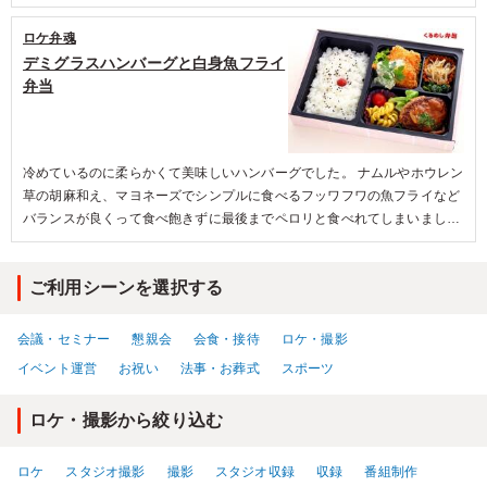
ているのが◎
ロケ弁魂
デミグラスハンバーグと白身魚フライ
弁当
冷めているのに柔らかくて美味しいハンバーグでした。 ナムルやホウレン
草の胡麻和え、マヨネーズでシンプルに食べるフッワフワの魚フライなど
バランスが良くって食べ飽きずに最後までペロリと食べれてしまいまし
た。 特にカレー味のサラダパスタは、他の料理と一味違うので◎
ご利用シーンを選択する
会議・セミナー
懇親会
会食・接待
ロケ・撮影
イベント運営
お祝い
法事・お葬式
スポーツ
ロケ・撮影から絞り込む
ロケ
スタジオ撮影
撮影
スタジオ収録
収録
番組制作