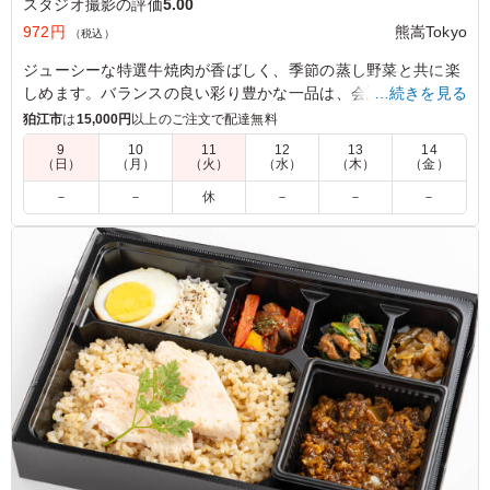
スタジオ撮影の評価
5.00
972円
熊嵩Tokyo
（税込）
ジューシーな特選牛焼肉が香ばしく、季節の蒸し野菜と共に楽
しめます。バランスの良い彩り豊かな一品は、会議や社内懇親
…続きを見る
ランチに最適です。
狛江市
は
15,000円
以上のご注文で配達無料
9
10
11
12
13
14
（日）
（月）
（火）
（水）
（木）
（金）
5.0
しっかりとした味付けのお肉で食欲が進み、冷めてもおい
－
－
休
－
－
－
しく食べられました。付け合わせも種類があり満足感があ
ります。ボリュームもちょうど良く、午後の撮影に向けて
しっかりエネルギー補給ができるお弁当でした
ご利用シーン：
ロケ・撮影
›
スタジオ撮影
東京都世田谷区野毛
2026/06/24