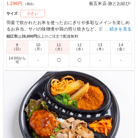
1,296円
板五米店-旅とお結び-
（税込）
サイズ
小さい
羽釜で炊かれたお米を使ったおにぎりや多彩なメインを楽しめ
るお弁当。サバの味噌煮や鶏の照り焼きなど、選び抜かれた料
…続きを見る
理が詰まっています。玉子焼きや肉団子も添えられ、ランチや
狛江市
は
26,000円
以上のご注文で配達無料
会議中のひとときにぴったり。豊かな味わいをお楽しみくださ
9
10
11
12
13
14
い。
（日）
（月）
（火）
（水）
（木）
（金）
14:00から
－
◯
◯
－
－
※選べるメインは「サバの味噌煮」か「サバの麴焼き」か「鶏
可
の照り焼き」か「豚の生姜焼き」からお選びいただけます。下
記プルダウンよりお選びください。(画像は「鶏の照り焼き」)
5.0
コンデナスト・ジャパン
ツナマヨが明太子の辛さをやさしく包み込んでいて食べや
すい。コクがありつつ後味は重すぎず、バランスが良いで
す。ごはんとの相性がよく、満足感があります。また頼み
たいコンビネーションです。
ご利用シーン：
ロケ・撮影
›
スタジオ撮影
東京都江東区新木場
2026/01/12