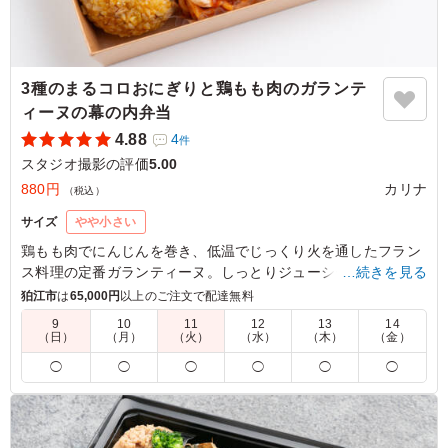
3種のまるコロおにぎりと鶏もも肉のガランテ
ィーヌの幕の内弁当
4.88
4
件
スタジオ撮影の評価
5.00
880円
カリナ
（税込）
サイズ
やや小さい
鶏もも肉でにんじんを巻き、低温でじっくり火を通したフラン
ス料理の定番ガランティーヌ。しっとりジューシーな仕上がり
…続きを見る
に、オリジナルのトマトソースが爽やかな酸味とコクを添える
狛江市
は
65,000円
以上のご注文で配達無料
一品です。かわいい3種のまるコロおにぎりと、すべて手作り
9
10
11
12
13
14
のこだわり和洋惣菜が自慢のお弁当です。
（日）
（月）
（火）
（水）
（木）
（金）
◯
◯
◯
◯
◯
◯
※おにぎりの種類を下記の組み合わせからお選びいただけま
す。
「A：生ハムオリーブのおにぎり・梅おかかのおにぎり・コー
ンのおにぎり」