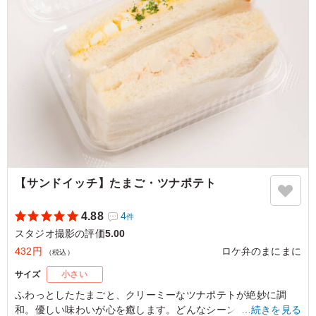
フトカレーなだけあって、スパイスが効いていてさっぱり
美味しくいただけました。 全体的に高タンパクな内容
で、ヘルシーな印象を受けました。
ご利用シーン：
ロケ・撮影
›
スタジオ撮影
東京都渋谷区笹塚
2026/06/24
【サンドイッチ】たまご・ツナポテト
4.88
4
件
スタジオ撮影の評価
5.00
432円
ロケ弁のまにまに
（税込）
サイズ
小さい
ふわっとしたたまごと、クリーミーなツナポテトが絶妙に調
和。優しい味わいが心を癒します。どんなシーンにもぴったり
…続きを見る