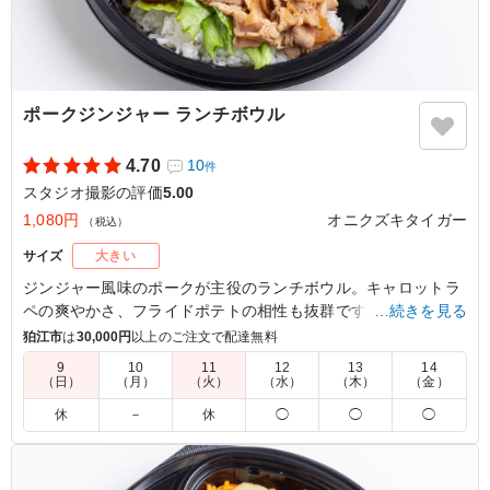
ポークジンジャー ランチボウル
4.70
10
件
スタジオ撮影の評価
5.00
1,080円
オニクズキタイガー
（税込）
サイズ
大きい
ジンジャー風味のポークが主役のランチボウル。キャロットラ
ペの爽やかさ、フライドポテトの相性も抜群です。会議やイベ
…続きを見る
ントにもぴったりな一品を、オニクズキタイガーでお楽しみく
狛江市
は
30,000円
以上のご注文で配達無料
ださい。
9
10
11
12
13
14
（日）
（月）
（火）
（水）
（木）
（金）
5.0
休
－
休
◯
◯
◯
豚の生姜焼きは、やわらかな肉に生姜の香りと甘辛いタレ
がしっかり絡み、ご飯との相性が抜群でした。濃すぎない
味付けで食べやすく、副菜とのバランスも良いため、最後