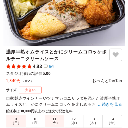
濃厚半熟オムライスとかにクリームコロッケポ
ルチーニクリームソース
4.83
6
件
スタジオ撮影の評価
5.00
1,340円
おべんとTanTan
（税込）
サイズ
大きい
自家製赤ウインナーやツナマカロニサラダを添えた濃厚半熟オ
ムライスと、かにクリームコロッケを楽しめるお弁当です。ポ
…続きを見る
ルチーニクリームソースが味のアクセントとなり、食事を華や
狛江市
は
38,000円
以上のご注文で配達無料
かに演出します。会議やセミナーにぴったりな一品を、ぜひお
9
10
11
12
13
14
べんとTanTanでお試しください。
（日）
（月）
（火）
（水）
（木）
（金）