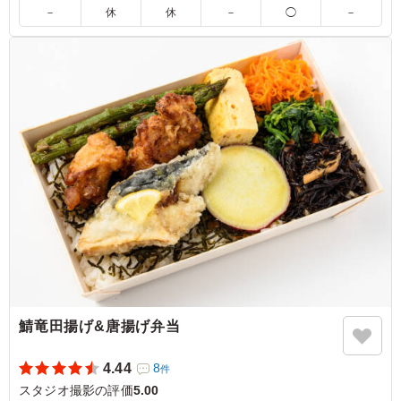
けるお米です。15種の店主の腕が光る繊細で豊かな味わいの副
－
休
休
－
◯
－
菜と共にお召し上がりください。会議やおもてなしにおすすめ
です。
5.0
魚のお弁当が銀鰈の西京焼きで、魚好きには嬉しい優しい
ですし、味付けも深みがあり、副菜もバランスよく入って
いて、ごはんも美味しいです。 他の種類もまた食べ比べ
てみたいです
ご利用シーン：
ロケ・撮影
›
スタジオ撮影
東京都渋谷区神山町
2026/07/09
鯖竜田揚げ&唐揚げ弁当
4.44
8
件
スタジオ撮影の評価
5.00