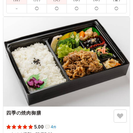
5.0
株式会社デフレックストア
油淋鶏は、外は香ばしく中はジューシーに仕上がった鶏肉
－
◯
◯
◯
◯
◯
に、香味野菜の風味が効いた甘酸っぱいたれがよく絡み、
食欲をそそる一品でした。ねぎの爽やかな香りがアクセン
トとなり、濃すぎない味わいで最後までおいしくいただけ
ました。
ご利用シーン：
ロケ・撮影
›
スタジオ撮影
神奈川県横浜市都筑区高山
2026/07/22
四季の焼肉御膳
5.00
4
件