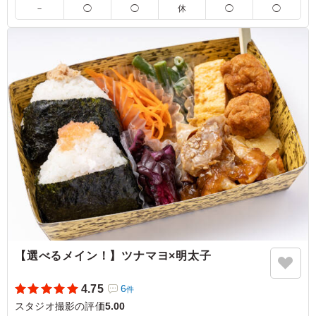
－
◯
◯
休
◯
◯
5.0
オムライス好きな人のために発注 ポルチーニソースと
は…？と調べたらきのこでしたね。 とても美味しい、高
級なレストランでいただくような素敵なお味でした。 ト
マトクリームソースが王道ですが、こちらも美味
ご利用シーン：
ロケ・撮影
›
スタジオ撮影
東京都江東区青海
2026/05/11
【選べるメイン！】ツナマヨ×明太子
4.75
6
件
スタジオ撮影の評価
5.00