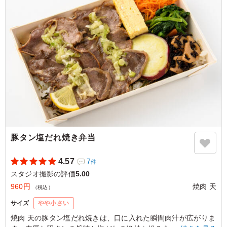
て、とにかく白米が止まらなくなります。ボリュームも大
満足で、また絶対リピートします！
ご利用シーン：
ロケ・撮影
›
スタジオ撮影
東京都世田谷区野沢
2026/06/15
豚タン塩だれ焼き弁当
4.57
7
件
スタジオ撮影の評価
5.00
960円
焼肉 天
（税込）
サイズ
やや小さい
焼肉 天の豚タン塩だれ焼きは、口に入れた瞬間肉汁が広がりま