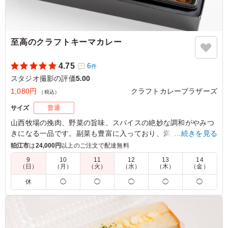
至高のクラフトキーマカレー
4.75
6
件
スタジオ撮影の評価
5.00
1,080円
クラフトカレーブラザーズ
（税込）
サイズ
普通
山西牧場の挽肉、野菜の旨味、スパイスの絶妙な調和がやみつ
きになる一品です。副菜も豊富に入っており、満足感が高いな
…続きを見る
がらもさらっとお召し上がりいただける、クラフトカレーブラ
狛江市
は
24,000円
以上のご注文で配達無料
ザーズでも人気の商品です。
9
10
11
12
13
14
（日）
（月）
（火）
（水）
（木）
（金）
※ご飯の種類を下記プルダウンよりお選びください。
休
◯
◯
◯
◯
◯
※おしぼりが必要な場合は連絡事項にご記入ください。
5.0
野菜と挽肉のいわゆる定番のキーマカレーでした。 クラ