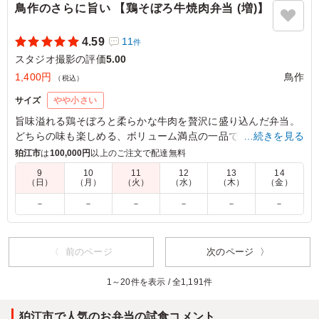
鳥作のさらに旨い 【鶏そぼろ牛焼肉弁当 (増)】
4.59
11
件
スタジオ撮影の評価
5.00
1,400円
鳥作
（税込）
サイズ
やや小さい
旨味溢れる鶏そぼろと柔らかな牛肉を贅沢に盛り込んだ弁当。
どちらの味も楽しめる、ボリューム満点の一品です。食欲をそ
…続きを見る
そる絶妙なハーモニーで、特別なランチタイムを演出します。
狛江市
は
100,000円
以上のご注文で配達無料
ぜひご賞味ください。
9
10
11
12
13
14
（日）
（月）
（火）
（水）
（木）
（金）
5.0
合同会社VIDEO COMPANY
－
－
－
－
－
－
甘辛いタレが絡んだ牛焼肉は、噛むたびに肉の旨味が溢れ
出す贅沢な味わいでした。さらに、鶏そぼろの素朴な甘み
が絶妙なアクセントとなり、ボリューム満点の増量サイズ
〈 前のページ
次のページ 〉
ながら最後まで軽快に食べ進められます。彩り豊かな副菜
も一つひとつ質が高く、メインからサイドまで一切隙のな
1～20件を表示 / 全1,191件
い、お腹も心も満たされる逸品です。
狛江市で人気のお弁当の試食コメント