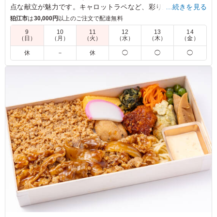
点な献立が魅力です。キャロットラペなど、彩り豊かなサイド
…続きを見る
も楽しめます。ランチや会議、イベント時のお食事に最適で、
狛江市
は
30,000円
以上のご注文で配達無料
みんなが笑顔になること間違いありません。
9
10
11
12
13
14
（日）
（月）
（火）
（水）
（木）
（金）
5.0
休
－
休
◯
◯
◯
カリッと揚がった唐揚げはジューシーで、スパイシーなカ
レーソースが食欲をさらに引き立てます。ほどよい辛さと
コクがご飯によく合い、最後まで美味しくいただけまし
た。ボリュームも十分で、満足感の高いお弁当です。
ご利用シーン：
ロケ・撮影
›
スタジオ撮影
東京都渋谷区恵比寿
2026/07/28