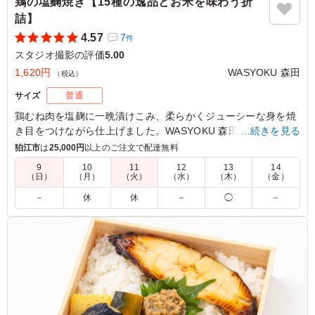
鶏の塩麴焼き【15種の逸品とお米を味わう折
詰】
4.57
7
件
スタジオ撮影の評価
5.00
1,620円
WASYOKU 森田
（税込）
サイズ
普通
鶏むね肉を塩麹に一晩漬けこみ、柔らかくジューシーな身を焼
き目をつけながら仕上げました。WASYOKU 森田こだわりのお
…続きを見る
米は新潟県糸魚川産のコシヒカリ。召し上がっていただくと、
狛江市
は
25,000円
以上のご注文で配達無料
みずみずしさとお米の甘さに驚いていただけると思います。15
9
10
11
12
13
14
種の繊細で華やかな副菜と共にお楽しみください。会議などに
（日）
（月）
（火）
（水）
（木）
（金）
最適です。
－
休
休
－
◯
－
5.0
鶏肉は塩麹漬けで優しい味付けです。副菜もたくさん入っ
ていて、それぞれおいしくて喜ばれでいました。ごはんも
美味しいです。 バランスよいお弁当でどなたにも喜ばれ
ていました。
ご利用シーン：
ロケ・撮影
›
スタジオ撮影