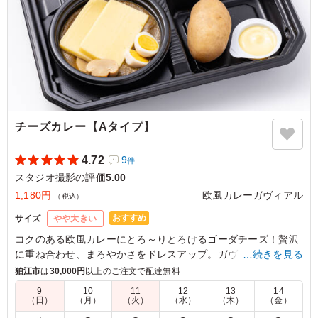
チーズカレー【Aタイプ】
4.72
9
件
スタジオ撮影の評価
5.00
1,180円
欧風カレーガヴィアル
（税込）
おすすめ
サイズ
やや大きい
コクのある欧風カレーにとろ～りとろけるゴーダチーズ！贅沢
に重ね合わせ、まろやかさをドレスアップ。ガヴィアル人気メ
…続きを見る
ニューの一つで、チーズ好きなあなたにピッタリです。
狛江市
は
30,000円
以上のご注文で配達無料
9
10
11
12
13
14
（日）
（月）
（火）
（水）
（木）
（金）
5.0