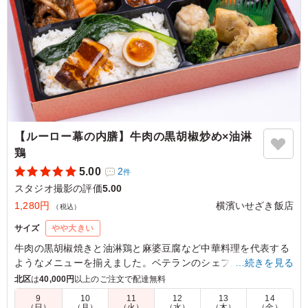
【ルーロー幕の内膳】牛肉の黒胡椒炒め×油淋
鶏
5.00
2
件
スタジオ撮影の評価
5.00
1,280円
横濱いせざき飯店
（税込）
サイズ
やや大きい
牛肉の黒胡椒焼きと油淋鶏と麻婆豆腐など中華料理を代表する
ようなメニューを揃えました。ベテランのシェフが腕を振るっ
…続きを見る
た絶品中華をお楽しみください。
北区
は
40,000円
以上のご注文で配達無料
9
10
11
12
13
14
（日）
（月）
（火）
（水）
（木）
（金）