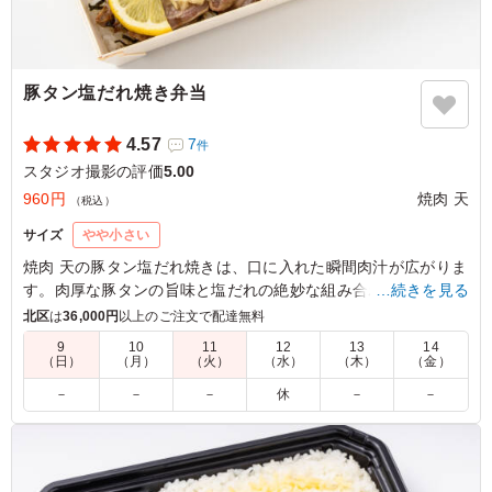
豚タン塩だれ焼き弁当
4.57
7
件
スタジオ撮影の評価
5.00
960円
焼肉 天
（税込）
サイズ
やや小さい
焼肉 天の豚タン塩だれ焼きは、口に入れた瞬間肉汁が広がりま
す。肉厚な豚タンの旨味と塩だれの絶妙な組み合わせで、一度
…続きを見る
食べたら忘れられない深みのある味わい。色鮮やかな人参ナム
北区
は
36,000円
以上のご注文で配達無料
ルやほうれん草ナムルも添えてあり、見た目にも美味しさを感
9
10
11
12
13
14
じます。ロケやイベントでのランチにぴったりです。
（日）
（月）
（火）
（水）
（木）
（金）
－
－
－
休
－
－
5.0
さすが焼肉屋さん、豚タンの質が良いです。絶妙な厚みで
絶品。ネギ塩だれがガツンと効きつつも後味は爽やかで、
箸が止まらなくなります。スタミナをつけたい時や、お酒