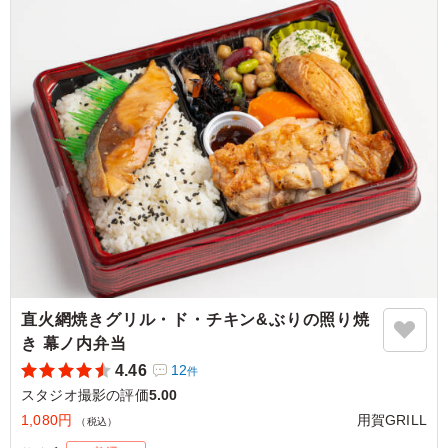
した。しっかり食べ応えもあって、安心して食べられるの
で、また注文したいです。
ご利用シーン：
ロケ・撮影
›
スタジオ撮影
東京都渋谷区桜丘町
2025/03/30
直火網焼きグリル・ド・チキン&ぶりの照り焼
き 幕ノ内弁当
4.46
12
件
スタジオ撮影の評価
5.00
1,080円
用賀GRILL
（税込）