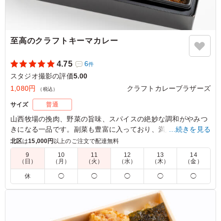
至高のクラフトキーマカレー
4.75
6
件
スタジオ撮影の評価
5.00
1,080円
クラフトカレーブラザーズ
（税込）
サイズ
普通
山西牧場の挽肉、野菜の旨味、スパイスの絶妙な調和がやみつ
きになる一品です。副菜も豊富に入っており、満足感が高いな
…続きを見る
がらもさらっとお召し上がりいただける、クラフトカレーブラ
北区
は
15,000円
以上のご注文で配達無料
ザーズでも人気の商品です。
9
10
11
12
13
14
（日）
（月）
（火）
（水）
（木）
（金）
※ご飯の種類を下記プルダウンよりお選びください。
休
◯
◯
◯
◯
◯
※おしぼりが必要な場合は連絡事項にご記入ください。
5.0
野菜と挽肉のいわゆる定番のキーマカレーでした。 クラ