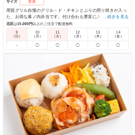
サイズ
普通
用賀グリル自慢のグリル・ド・チキンとぶりの照り焼きが入っ
た、お得な幕ノ内弁当です。付け合わも豊富に入っていて、
…続きを見る
様々なシーンでお使いいただけます。オリジナルソースは8種
北区
は
15,000円
以上のご注文で配達無料
類からお選びいただけます。
9
10
11
12
13
14
（日）
（月）
（火）
（水）
（木）
（金）
5.0
株式会社ハイブリッドファクトリー
－
◯
◯
◯
◯
◯
直火網焼きのグリル・ド・チキンは表面こんがり香ばし
く、中身はしっとり柔らかで非常に美味しかったです。ぶ
りの照り焼きも甘みがあり、高タンパク質のおかずがバラ
ンス良く入ったお弁当でした。副菜の種類も豊富で食べご
たえがあり、満足度の高いお弁当でした。
ご利用シーン：
ロケ・撮影
›
スタジオ撮影
東京都千代田区丸の内
2026/05/29