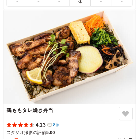
－
－
－
休
－
－
5.0
大好きな鯖と唐揚げが一度に味わえる贅沢なお弁当。鯖は
旨味が凝縮されていて、唐揚げは冷めてもジューシーさが
保たれています。ボリューム満点でお腹いっぱい、元気が
もらえる大満足のメニューでした。
ご利用シーン：
ロケ・撮影
›
スタジオ撮影
東京都世田谷区野沢
2026/06/15
鶏ももタレ焼き弁当
4.13
8
件
スタジオ撮影の評価
5.00