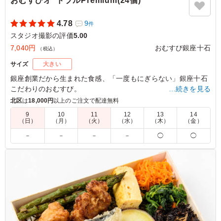
おむすびオｰドブルPremium(24個)
4.78
9
件
スタジオ撮影の評価
5.00
7,040円
おむすび銀座十石
（税込）
サイズ
大きい
銀座創業だから生まれた食感、「一度もにぎらない」銀座十石
こだわりのおむすび。
…続きを見る
彩り豊かなおむすび24個の詰め合わせ。十石人気のおむすびの
北区
は
18,000円
以上のご注文で配達無料
み8種類を各3個ずつご用意いたしました。
9
10
11
12
13
14
（日）
（月）
（火）
（水）
（木）
（金）
※お届け時のおむすびはひとつづつフィルムに巻かれておりま
－
－
－
－
◯
◯
す。完全個包装ではございません。
※おむすびの具材は店舗おまかせとなります。
5.0
おにぎりの種類がとても豊富でなにを食べても美味しい、
大満足な商品でした。お米が美味しく、味や具がたくさん
あるので最後まで飽きずにいただけるオススメの商品で
す。また注文したいです。