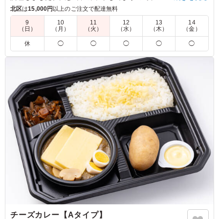
感をお楽しみいただけます。(季節によって野菜の内容は異なり
北区
は
15,000円
以上のご注文で配達無料
ます。)
9
10
11
12
13
14
（日）
（月）
（火）
（水）
（木）
（金）
5.0
休
◯
◯
◯
◯
◯
大きくカットされた野菜は彩りが良く、非常に魅力的で人
気のメニューでした。丸ごと入ったジャガイモも箸休めに
ちょうど良く、大変満足しております。温かい状態でいた
だくことができればより一層良かったなぁと思いました。
ご利用シーン：
ロケ・撮影
›
スタジオ撮影
東京都墨田区本所
2025/12/19
チーズカレー【Aタイプ】