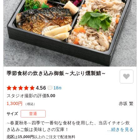
「C：おかかチーズのおにぎり・オリーブ味噌のおにぎり・サ
バカレーのおにぎり」
※写真は「C：おかかチーズのおにぎり・オリーブ味噌のおに
ぎり・サバカレーのおにぎり」です。
5.0
冷めたままでも味付けがしっかりしていておいしく食べら
れました。 多すぎず少なすぎない適度なボリューム感
で、栄養バランスも考えられており彩もよく、女性にも好
評でした。 メインの鳥肉の煮込みがとてもおいしかった
季節食材の炊き込み御飯～大ぶり燻製鯖～
です。
ご利用シーン：
ロケ・撮影
›
スタジオ撮影
4.56
18
件
東京都渋谷区広尾
2026/01/13
スタジオ撮影の評価
5.00
1,300円
赤坂 繁
（税込）
サイズ
普通
∼春夏秋冬∼四季で一番旬な食材を使用した、当店イチオシ炊
き込みご飯は美味しさの宝庫！
…続きを見る
サバ半身丸々を燻製にした燻製鯖は香ばしさ・うま味が格段に
北区
は
15,000円
以上のご注文で配達無料