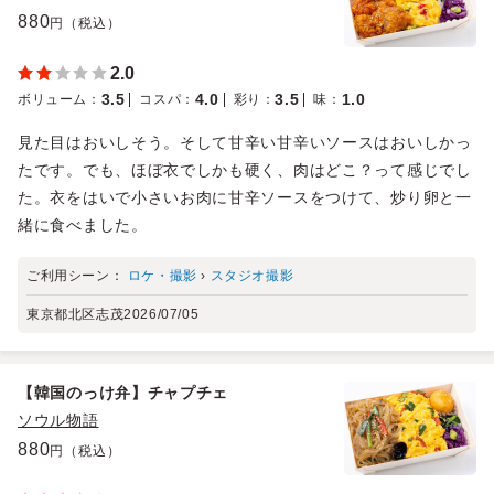
880
円（税込）
2.0
3.5
4.0
3.5
1.0
ボリューム
：
コスパ
：
彩り
：
味
：
見た目はおいしそう。そして甘辛い甘辛いソースはおいしかっ
たです。でも、ほぼ衣でしかも硬く、肉はどこ？って感じでし
た。衣をはいで小さいお肉に甘辛ソースをつけて、炒り卵と一
緒に食べました。
ご利用シーン：
ロケ・撮影
›
スタジオ撮影
東京都北区志茂
2026/07/05
【韓国のっけ弁】チャプチェ
ソウル物語
880
円（税込）