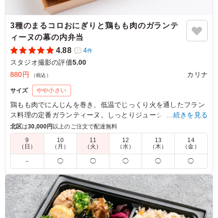
3種のまるコロおにぎりと鶏もも肉のガランテ
ィーヌの幕の内弁当
4.88
4
件
スタジオ撮影の評価
5.00
880円
カリナ
（税込）
サイズ
やや小さい
鶏もも肉でにんじんを巻き、低温でじっくり火を通したフラン
ス料理の定番ガランティーヌ。しっとりジューシーな仕上がり
…続きを見る
に、オリジナルのトマトソースが爽やかな酸味とコクを添える
北区
は
30,000円
以上のご注文で配達無料
一品です。かわいい3種のまるコロおにぎりと、すべて手作り
9
10
11
12
13
14
のこだわり和洋惣菜が自慢のお弁当です。
（日）
（月）
（火）
（水）
（木）
（金）
－
◯
◯
◯
◯
◯
※おにぎりの種類を下記の組み合わせからお選びいただけま
す。
「A：生ハムオリーブのおにぎり・梅おかかのおにぎり・コー
ンのおにぎり」
「B：さくらにぎり、ゆかりれんこんのおにぎり、青のりのお
にぎり」