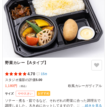
のおつまみにも合いそうな味わい。
ご利用シーン：
ロケ・撮影
›
スタジオ撮影
東京都世田谷区野沢
2026/06/15
野菜カレー【Aタイプ】
4.70
15
件
スタジオ撮影の評価
5.00
1,180円
欧風カレーガヴィアル
（税込）
おすすめ
サイズ
やや大きい
ソテー・煮る・茹でるなど、それぞれの野菜に合った調理法で
調理しました。大きめにカットしてますので、ゴロゴロした食
…続きを見る