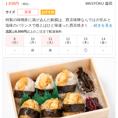
1,836円
WASYOKU 森田
（税込）
おすすめ
サイズ
普通
特製の味噌床に漬け込んだ銀鰈は、⻄京味噌ならではの⽢みと
塩味のバランスで他とはひと味違った⻄京焼きを楽しんでいた
…続きを見る
だけます。WASYOKU 森田でも一番人気のメインです。お米は
北区
は
8,000円
以上のご注文で配達無料
新潟県糸魚川産のコシヒカリ。口の中に入れるとジューシーさ
9
10
11
12
13
14
とお米の甘みが広がります。お米の美味しさを味わっていただ
（日）
（月）
（火）
（水）
（木）
（金）
けるお米です。15種の店主の腕が光る繊細で豊かな味わいの副
－
休
休
－
◯
－
菜と共にお召し上がりください。会議やおもてなしにおすすめ
です。
5.0
魚のお弁当が銀鰈の西京焼きで、魚好きには嬉しい優しい
ですし、味付けも深みがあり、副菜もバランスよく入って
いて、ごはんも美味しいです。 他の種類もまた食べ比べ
てみたいです
ご利用シーン：
ロケ・撮影
›
スタジオ撮影
東京都渋谷区神山町
2026/07/09