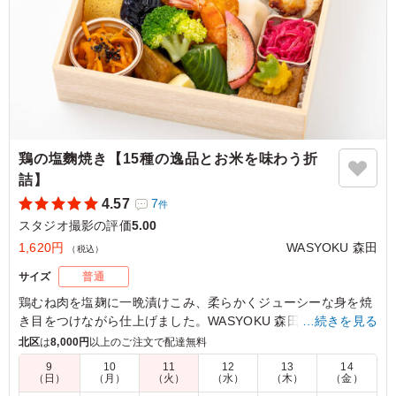
東京都江東区青海
2026/06/09
鶏の塩麴焼き【15種の逸品とお米を味わう折
詰】
4.57
7
件
スタジオ撮影の評価
5.00
1,620円
WASYOKU 森田
（税込）
サイズ
普通
鶏むね肉を塩麹に一晩漬けこみ、柔らかくジューシーな身を焼
き目をつけながら仕上げました。WASYOKU 森田こだわりのお
…続きを見る
米は新潟県糸魚川産のコシヒカリ。召し上がっていただくと、
北区
は
8,000円
以上のご注文で配達無料
みずみずしさとお米の甘さに驚いていただけると思います。15
9
10
11
12
13
14
種の繊細で華やかな副菜と共にお楽しみください。会議などに
（日）
（月）
（火）
（水）
（木）
（金）
最適です。