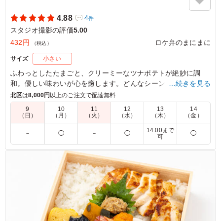
4.88
4
件
スタジオ撮影の評価
5.00
432円
ロケ弁のまにまに
（税込）
サイズ
小さい
ふわっとしたたまごと、クリーミーなツナポテトが絶妙に調
和。優しい味わいが心を癒します。どんなシーンにもぴったり
…続きを見る
で、朝食や軽食に最適な一品です。彩り豊かな具材が目を引
北区
は
8,000円
以上のご注文で配達無料
き、食べる楽しさを引き立てます。
9
10
11
12
13
14
（日）
（月）
（火）
（水）
（木）
（金）
※サンドイッチはラップに包んでお届けします。
14:00まで
－
◯
－
◯
◯
可
5.0
朝食に定番のサンドイッチですが、量もちょうど良くとて
も人気でした。卵とツナの味付けもちょうど良くてとても
おいしかったです。手軽に頼めてコスパもいいのでまた頼
みたいと思いました。
ご利用シーン：
ロケ・撮影
›
スタジオ撮影