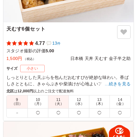
天むす6個セット
4.77
13
件
スタジオ撮影の評価
5.00
1,500円
日本橋 天丼 天むす 金子半之助
（税込）
サイズ
小さい
しっとりとした天ぷらを包んだおむすびが絶妙な味わい。香ば
しさとともに、きゃらぶきや柴漬けが心地よいアクセントを加
…続きを見る
えます。お集まりの席や接待にぴったりです。日本橋 天丼 天
北区
は
12,000円
以上のご注文で配達無料
むす 金子半之助の天むすで特別なひとときをお楽しみくださ
9
10
11
12
13
14
い。
（日）
（月）
（火）
（水）
（木）
（金）
－
◯
◯
◯
◯
◯
5.0
お弁当が小さめとのことで、つまめる様にプラスしまし
た。 一口サイズで食べやすく、つまみやすいので差し入