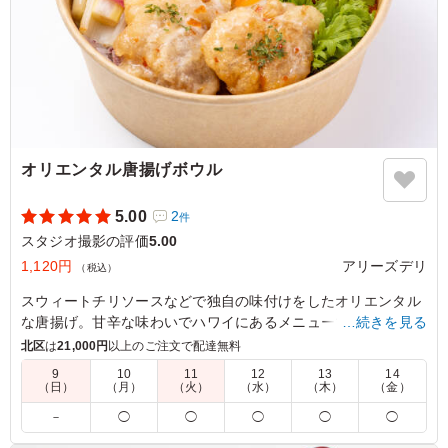
オリエンタル唐揚げボウル
5.00
2
件
スタジオ撮影の評価
5.00
1,120円
アリーズデリ
（税込）
スウィートチリソースなどで独自の味付けをしたオリエンタル
な唐揚げ。甘辛な味わいでハワイにあるメニューで一度食べた
…続きを見る
ら病みつきに。冷めてもふっくら柔らかく仕上げてあります。
北区
は
21,000円
以上のご注文で配達無料
9
10
11
12
13
14
（日）
（月）
（火）
（水）
（木）
（金）
5.0
オリエンタル唐揚げボールは、しっとりジューシーで、ス
－
◯
◯
◯
◯
◯
パイスソースがごはんにしっかり染み込み絶妙な味わいで