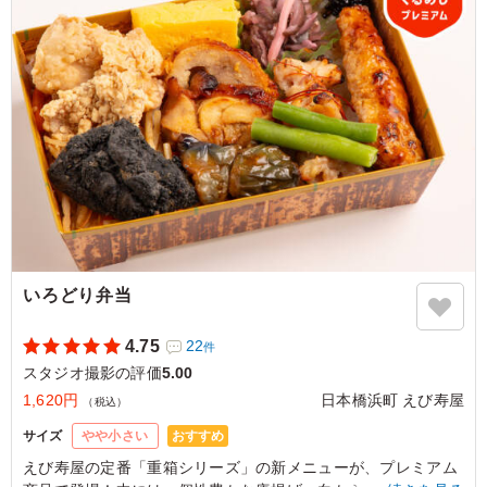
れや会議にも便利でした。ご飯のかたさがちょうどよく、
海老の風味も感じられます。6個あるのでシェアしやすい
点も助かりました。
ご利用シーン：
ロケ・撮影
›
スタジオ撮影
東京都品川区上大崎
2026/03/13
いろどり弁当
4.75
22
件
スタジオ撮影の評価
5.00
1,620円
日本橋浜町 えび寿屋
（税込）
おすすめ
サイズ
やや小さい
えび寿屋の定番「重箱シリーズ」の新メニューが、プレミアム