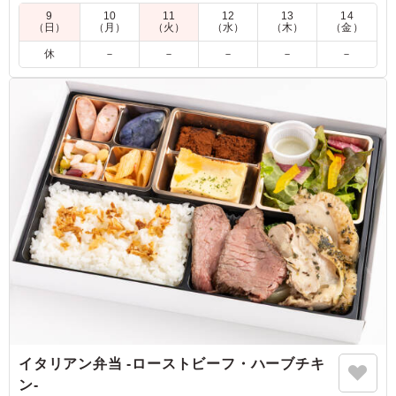
美味しく仕上がってます。
9
10
11
12
13
14
（日）
（月）
（火）
（水）
（木）
（金）
5.0
株式会社アバハウスインターナショナル
休
－
－
－
－
－
季節食材の炊き込みご飯は風味が良く柔らかいお米で、大
ぶりの燻製鯖も香ばしく食べ応えがありました。彩りやバ
ランスも良く、最後まで飽きずに美味しくいただけるお弁
当でした。
ご利用シーン：
ロケ・撮影
›
スタジオ撮影
東京都渋谷区猿楽町
2026/07/15
イタリアン弁当 -ローストビーフ・ハーブチキ
ン‐