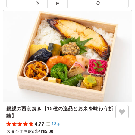
－
休
休
－
◯
－
5.0
鶏肉は塩麹漬けで優しい味付けです。副菜もたくさん入っ
ていて、それぞれおいしくて喜ばれでいました。ごはんも
美味しいです。 バランスよいお弁当でどなたにも喜ばれ
ていました。
ご利用シーン：
ロケ・撮影
›
スタジオ撮影
東京都渋谷区神山町
2026/07/09
銀鰈の西京焼き【15種の逸品とお米を味わう折
詰】
4.77
13
件
スタジオ撮影の評価
5.00