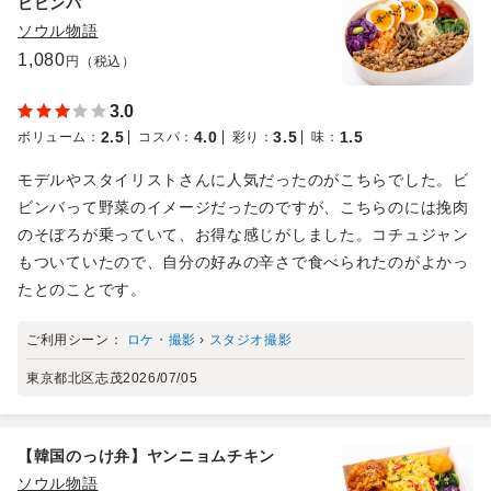
ビビンパ
ソウル物語
1,080
円（税込）
3.0
2.5
4.0
3.5
1.5
ボリューム
：
コスパ
：
彩り
：
味
：
モデルやスタイリストさんに人気だったのがこちらでした。ビ
ビンバって野菜のイメージだったのですが、こちらのには挽肉
のそぼろが乗っていて、お得な感じがしました。コチュジャン
もついていたので、自分の好みの辛さで食べられたのがよかっ
たとのことです。
ご利用シーン：
ロケ・撮影
›
スタジオ撮影
東京都北区志茂
2026/07/05
【韓国のっけ弁】ヤンニョムチキン
ソウル物語