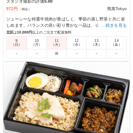
スタジオ撮影の評価
5.00
972円
熊嵩Tokyo
（税込）
ジューシーな特選牛焼肉が香ばしく、季節の蒸し野菜と共に楽
しめます。バランスの良い彩り豊かな一品は、会議や社内懇親
…続きを見る
ランチに最適です。
北区
は
10,000円
以上のご注文で配達無料
9
10
11
12
13
14
（日）
（月）
（火）
（水）
（木）
（金）
5.0
しっかりとした味付けのお肉で食欲が進み、冷めてもおい
－
－
休
－
－
－
しく食べられました。付け合わせも種類があり満足感があ
ります。ボリュームもちょうど良く、午後の撮影に向けて
しっかりエネルギー補給ができるお弁当でした
ご利用シーン：
ロケ・撮影
›
スタジオ撮影
東京都世田谷区野毛
2026/06/24