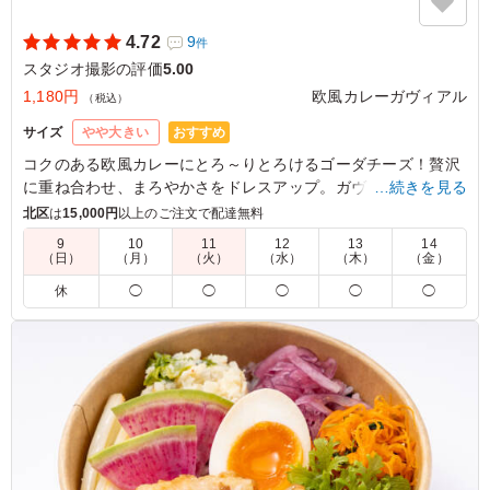
4.72
9
件
スタジオ撮影の評価
5.00
1,180円
欧風カレーガヴィアル
（税込）
おすすめ
サイズ
やや大きい
コクのある欧風カレーにとろ～りとろけるゴーダチーズ！贅沢
に重ね合わせ、まろやかさをドレスアップ。ガヴィアル人気メ
…続きを見る
ニューの一つで、チーズ好きなあなたにピッタリです。
北区
は
15,000円
以上のご注文で配達無料
9
10
11
12
13
14
（日）
（月）
（火）
（水）
（木）
（金）
5.0
大きなチーズがカレーを覆うように乗っており、非常に魅
休
◯
◯
◯
◯
◯
力的で人気があるのも納得の一品でした。丸ごと入ったジ
ャガイモも良いアクセントになっており、大変満足してお
ります。もし温かい状態でいただくことができれば、チー
ズがとろけてより一層美味しくなるのではないかと感じま
した。 素晴らしいお料理をありがとうございました。
ご利用シーン：
ロケ・撮影
›
スタジオ撮影
東京都墨田区本所
2025/12/19