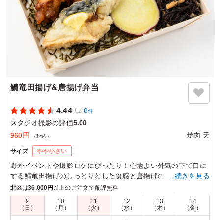
ご利用シーン：
ロケ・撮影
›
スタジオ撮影
東京都港区赤坂
2026/07/22
鯖竜田揚げ&唐揚げ弁当
4.44
8
件
スタジオ撮影の評価
5.00
960円
焼肉 天
（税込）
サイズ
やや小さい
野外イベントや撮影ロケにぴったり！心地よい外気の下で口に
する鯖竜田揚げのしっとりとした食感と唐揚げのジューシーさ
…続きを見る
は格別。アスパラの塩焼きと共に味わう、素朴な味付けが癒し
北区
は
36,000円
以上のご注文で配達無料
を与えてくれます。さらに彩り豊かなひじき煮や人参ナムルが
9
10
11
12
13
14
お口の中で広がり、満足感を一層引き立てます。
（日）
（月）
（火）
（水）
（木）
（金）