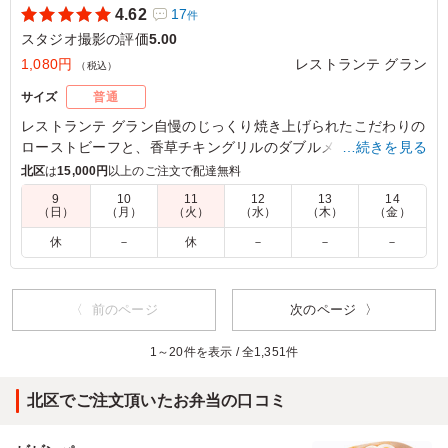
4.62
17
件
スタジオ撮影の評価
5.00
1,080円
レストランテ グラン
（税込）
サイズ
普通
レストランテ グラン自慢のじっくり焼き上げられたこだわりの
ローストビーフと、香草チキングリルのダブルメイン。厳選さ
…続きを見る
れた12種類の副菜も魅力のお弁当です。
北区
は
15,000円
以上のご注文で配達無料
9
10
11
12
13
14
（日）
（月）
（火）
（水）
（木）
（金）
5.0
自家製ローストビーフと香り豊かな若鶏のハーブ焼きの組
休
－
休
－
－
－
み合わせは豪華で、女性陣に大人気でした。 彩り豊かな
副菜とともに目でも楽しめるお弁当でした。 全体的に上
品な味付けで美味しかったのですが、ローストビーフの味
〈 前のページ
次のページ 〉
付けがもう少しはっきりしていると、さらにお肉の満足感
が上がり嬉しいです。
1～20件を表示 / 全1,351件
ご利用シーン：
ロケ・撮影
›
スタジオ撮影
北区でご注文頂いたお弁当の口コミ
東京都渋谷区恵比寿
2026/07/27