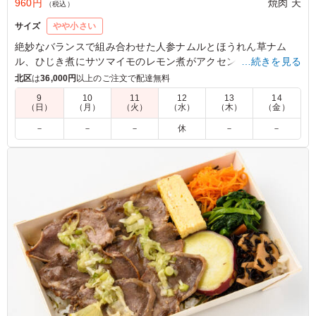
960円
焼肉 天
（税込）
サイズ
やや小さい
絶妙なバランスで組み合わせた人参ナムルとほうれん草ナム
ル、ひじき煮にサツマイモのレモン煮がアクセント。しかし、
…続きを見る
主役は迷うことなく鶏もものタレ焼き。ジューシーな鶏ももに
北区
は
36,000円
以上のご注文で配達無料
絡む甘辛のタレが、まさに絶品。ロケやイベントなど軽めのシ
9
10
11
12
13
14
ーンにちょうど良い一品。
（日）
（月）
（火）
（水）
（木）
（金）
－
－
－
休
－
－
5.0
ジューシーな鶏もも肉に、焼肉屋さんならではの濃厚な秘
伝タレがしっかり絡んで最高！炭火の香ばしさも感じられ
て、とにかく白米が止まらなくなります。ボリュームも大
満足で、また絶対リピートします！
ご利用シーン：
ロケ・撮影
›
スタジオ撮影
東京都世田谷区野沢
2026/06/15