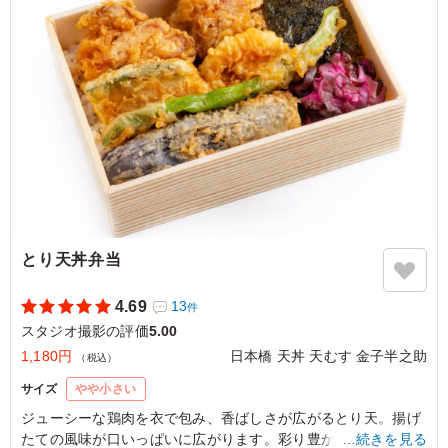
フトカレーなだけあって、スパイスが効いていてさっぱり
美味しくいただけました。 全体的に高タンパクな内容
で、ヘルシーな印象を受けました。
ご利用シーン：
ロケ・撮影
›
スタジオ撮影
東京都渋谷区笹塚
2026/06/24
とり天丼弁当
4.69
13
件
スタジオ撮影の評価
5.00
1,180円
日本橋 天丼 天むす 金子半之助
（税込）
サイズ
やや小さい
ジューシーな鶏肉を衣で包み、香ばしさが広がるとり天。揚げ
たての風味が口いっぱいに広がります。彩り豊かな野菜たちが
…続きを見る