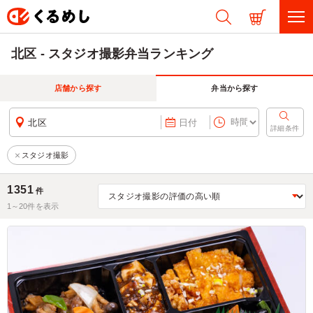
北区 - スタジオ撮影弁当ランキング
店舗から探す
弁当から探す
北区
日付
詳細条件
スタジオ撮影
1351
件
1～
20
件を表示