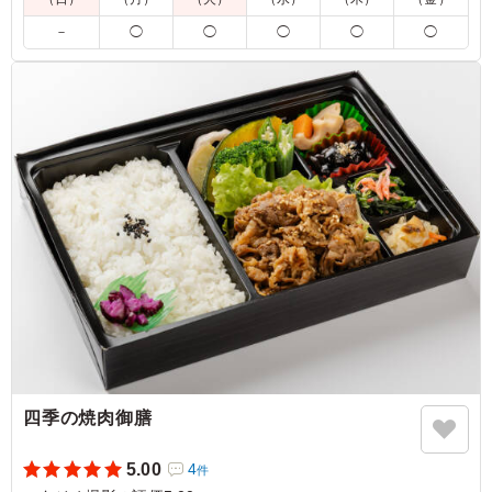
5.0
株式会社デフレックストア
油淋鶏は、外は香ばしく中はジューシーに仕上がった鶏肉
－
◯
◯
◯
◯
◯
に、香味野菜の風味が効いた甘酸っぱいたれがよく絡み、
食欲をそそる一品でした。ねぎの爽やかな香りがアクセン
トとなり、濃すぎない味わいで最後までおいしくいただけ
ました。
ご利用シーン：
ロケ・撮影
›
スタジオ撮影
神奈川県横浜市都筑区高山
2026/07/22
四季の焼肉御膳
5.00
4
件