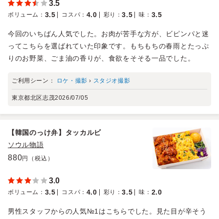
3.5
3.5
4.0
3.5
3.5
ボリューム
：
コスパ
：
彩り
：
味
：
今回のいちばん人気でした。お肉が苦手な方が、ビピンパと迷
ってこちらを選ばれていた印象です。もちもちの春雨とたっぷ
りのお野菜、ごま油の香りが、食欲をそそる一品でした。
ご利用シーン：
ロケ・撮影
›
スタジオ撮影
東京都北区志茂
2026/07/05
【韓国のっけ弁】タッカルビ
ソウル物語
880
円（税込）
3.0
3.5
4.0
3.5
2.0
ボリューム
：
コスパ
：
彩り
：
味
：
男性スタッフからの人気№1はこちらでした。見た目が辛そう