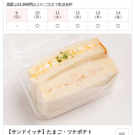
絶妙なバランスを生み出し、どんなシーンでも楽しめる一品で
北区
は
12,000円
以上のご注文で配達無料
す。
9
10
11
12
13
14
（日）
（月）
（火）
（水）
（木）
（金）
5.0
－
◯
◯
◯
◯
◯
とり天だけではなく野菜やほかのてんぷらもたくさんのっ
ていて、満足感があります。追いタレがついているのでご
はんまで余すことなく食べられ、コンパクトなお弁当なが
らも満足感があります。ともてもおいしかったです。
ご利用シーン：
ロケ・撮影
›
スタジオ撮影
東京都港区東新橋
2026/06/11
【サンドイッチ】たまご・ツナポテト