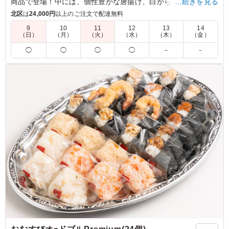
商品で登場！中には、個性豊かな唐揚げ、白から(塩)、黒から
…続きを見る
(バジル)が堂々と並び、主役級の存在感を放ちます。さらに、
北区
は
24,000円
以上のご注文で配達無料
香ばしく焼き上げた人気の焼き鳥2本、甘辛いタレが絶妙な鶏
9
10
11
12
13
14
の照り焼き、コク深い味わいの鶏の西京味噌焼きと、まさに鶏
（日）
（月）
（火）
（水）
（木）
（金）
づくしの豪華なラインナップ。ご飯の上は、風味豊かなきんぴ
◯
◯
◯
◯
－
－
らが敷かれ、全体の味を引き立てる名脇役として活躍します。
ひとつの重で何通りもの味わいを楽しめる、見た目も味も贅沢
かつ満足感のあるお弁当です。会議やロケのお食事としても外
しません。
5.0
株式会社ソニマージュ
味付けがちょうど良く、鶏肉の旨味をしっかり感じられる
お弁当でした。スタッフの中でも「これ当たりだね」と話
している人がいて、幅広い年代に好まれる味だと思いま
す。見た目もきれいで、開けた瞬間から食欲をそそられま
した。
ご利用シーン：
ロケ・撮影
›
スタジオ撮影
東京都渋谷区笹塚
2026/07/30