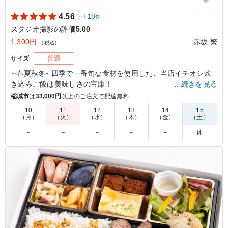
ご利用シーン：
ロケ・撮影
›
スタジオ撮影
4.56
18
件
東京都渋谷区広尾
2026/01/13
スタジオ撮影の評価
5.00
1,300円
赤坂 繁
（税込）
サイズ
普通
∼春夏秋冬∼四季で一番旬な食材を使用した、当店イチオシ炊
き込みご飯は美味しさの宝庫！
…続きを見る
サバ半身丸々を燻製にした燻製鯖は香ばしさ・うま味が格段に
稲城市
は
33,000円
以上のご注文で配達無料
美味しく仕上がってます。
10
11
12
13
14
15
（月）
（火）
（水）
（木）
（金）
（土）
5.0
株式会社アバハウスインターナショナル
－
－
－
－
－
休
季節食材の炊き込みご飯は風味が良く柔らかいお米で、大
ぶりの燻製鯖も香ばしく食べ応えがありました。彩りやバ
ランスも良く、最後まで飽きずに美味しくいただけるお弁
当でした。
ご利用シーン：
ロケ・撮影
›
スタジオ撮影
東京都渋谷区猿楽町
2026/07/15