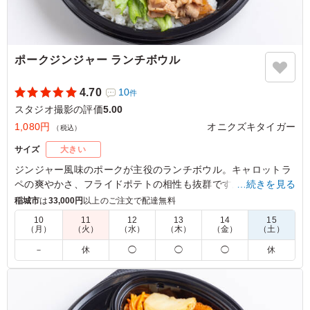
ポークジンジャー ランチボウル
4.70
10
件
スタジオ撮影の評価
5.00
1,080円
オニクズキタイガー
（税込）
サイズ
大きい
ジンジャー風味のポークが主役のランチボウル。キャロットラ
ペの爽やかさ、フライドポテトの相性も抜群です。会議やイベ
…続きを見る
ントにもぴったりな一品を、オニクズキタイガーでお楽しみく
稲城市
は
33,000円
以上のご注文で配達無料
ださい。
10
11
12
13
14
15
（月）
（火）
（水）
（木）
（金）
（土）
5.0
－
休
◯
◯
◯
休
豚の生姜焼きは、やわらかな肉に生姜の香りと甘辛いタレ
がしっかり絡み、ご飯との相性が抜群でした。濃すぎない
味付けで食べやすく、副菜とのバランスも良いため、最後
まで飽きずに美味しくいただけるお弁当です。