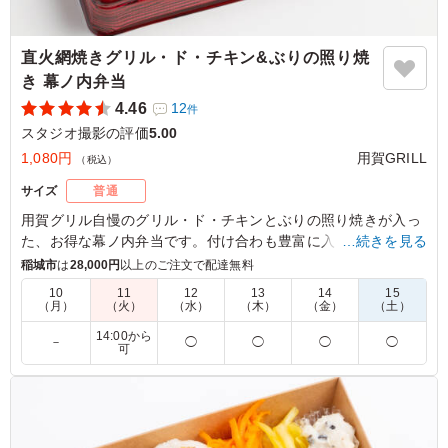
直火網焼きグリル・ド・チキン&ぶりの照り焼
き 幕ノ内弁当
4.46
12
件
スタジオ撮影の評価
5.00
1,080円
用賀GRILL
（税込）
サイズ
普通
用賀グリル自慢のグリル・ド・チキンとぶりの照り焼きが入っ
た、お得な幕ノ内弁当です。付け合わも豊富に入っていて、
…続きを見る
様々なシーンでお使いいただけます。オリジナルソースは8種
稲城市
は
28,000円
以上のご注文で配達無料
類からお選びいただけます。
10
11
12
13
14
15
（月）
（火）
（水）
（木）
（金）
（土）
5.0
株式会社ハイブリッドファクトリー
14:00から
－
◯
◯
◯
◯
可
直火網焼きのグリル・ド・チキンは表面こんがり香ばし
く、中身はしっとり柔らかで非常に美味しかったです。ぶ
りの照り焼きも甘みがあり、高タンパク質のおかずがバラ
ンス良く入ったお弁当でした。副菜の種類も豊富で食べご
たえがあり、満足度の高いお弁当でした。