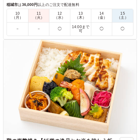
で、朝食や軽食に最適な一品です。彩り豊かな具材が目を引
稲城市
は
36,000円
以上のご注文で配達無料
き、食べる楽しさを引き立てます。
10
11
12
13
14
15
（月）
（火）
（水）
（木）
（金）
（土）
※サンドイッチはラップに包んでお届けします。
14:00まで
－
－
◯
◯
◯
可
5.0
朝食に定番のサンドイッチですが、量もちょうど良くとて
も人気でした。卵とツナの味付けもちょうど良くてとても
おいしかったです。手軽に頼めてコスパもいいのでまた頼
みたいと思いました。
ご利用シーン：
ロケ・撮影
›
スタジオ撮影
東京都江東区青海
2026/06/09