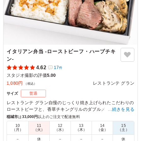
イタリアン弁当 -ローストビーフ・ハーブチキ
ン‐
4.62
17
件
スタジオ撮影の評価
5.00
1,080円
レストランテ グラン
（税込）
サイズ
普通
レストランテ グラン自慢のじっくり焼き上げられたこだわりの
ローストビーフと、香草チキングリルのダブルメイン。厳選さ
…続きを見る
れた12種類の副菜も魅力のお弁当です。
稲城市
は
33,000円
以上のご注文で配達無料
10
11
12
13
14
15
（月）
（火）
（水）
（木）
（金）
（土）
5.0
自家製ローストビーフと香り豊かな若鶏のハーブ焼きの組
－
休
－
－
－
休