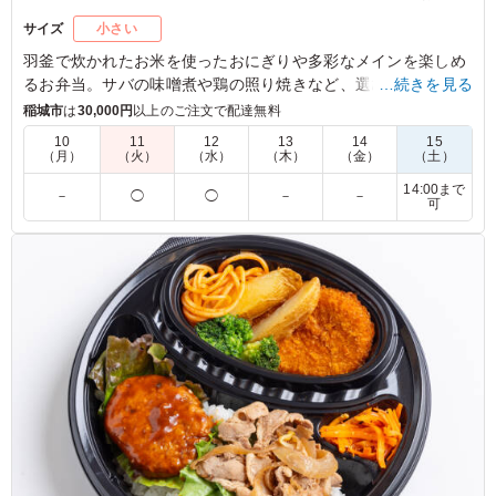
サイズ
小さい
羽釜で炊かれたお米を使ったおにぎりや多彩なメインを楽しめ
るお弁当。サバの味噌煮や鶏の照り焼きなど、選び抜かれた料
…続きを見る
理が詰まっています。玉子焼きや肉団子も添えられ、ランチや
稲城市
は
30,000円
以上のご注文で配達無料
会議中のひとときにぴったり。豊かな味わいをお楽しみくださ
10
11
12
13
14
15
い。
（月）
（火）
（水）
（木）
（金）
（土）
14:00まで
－
◯
◯
－
－
※選べるメインは「サバの味噌煮」か「サバの麴焼き」か「鶏
可
の照り焼き」か「豚の生姜焼き」からお選びいただけます。下
記プルダウンよりお選びください。(画像は「鶏の照り焼き」)
5.0
コンデナスト・ジャパン
ツナマヨが明太子の辛さをやさしく包み込んでいて食べや
すい。コクがありつつ後味は重すぎず、バランスが良いで
す。ごはんとの相性がよく、満足感があります。また頼み
たいコンビネーションです。
ご利用シーン：
ロケ・撮影
›
スタジオ撮影
東京都江東区新木場
2026/01/12