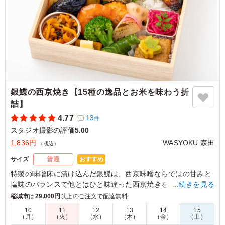
東京都渋谷区神山町
2026/07/09
銀鰈の西京焼き【15種の逸品とお米を味わう折
詰】
4.77
13
件
スタジオ撮影の評価
5.00
1,836円
WASYOKU 森田
（税込）
おすすめ
サイズ
普通
特製の味噌床に漬け込んだ銀鰈は、⻄京味噌ならではの⽢みと
塩味のバランスで他とはひと味違った⻄京焼きを楽しんでいた
…続きを見る
だけます。WASYOKU 森田でも一番人気のメインです。お米は
稲城市
は
29,000円
以上のご注文で配達無料
新潟県糸魚川産のコシヒカリ。口の中に入れるとジューシーさ
10
11
12
13
14
15
とお米の甘みが広がります。お米の美味しさを味わっていただ
（月）
（火）
（水）
（木）
（金）
（土）