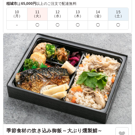
に、オリジナルのトマトソースが爽やかな酸味とコクを添える
稲城市
は
65,000円
以上のご注文で配達無料
一品です。かわいい3種のまるコロおにぎりと、すべて手作り
10
11
12
13
14
15
のこだわり和洋惣菜が自慢のお弁当です。
（月）
（火）
（水）
（木）
（金）
（土）
－
◯
◯
◯
◯
◯
※おにぎりの種類を下記の組み合わせからお選びいただけま
す。
「A：生ハムオリーブのおにぎり・梅おかかのおにぎり・コー
ンのおにぎり」
「B：さくらにぎり、ゆかりれんこんのおにぎり、青のりのお
にぎり」
「C：おかかチーズのおにぎり・オリーブ味噌のおにぎり・サ
バカレーのおにぎり」
※写真は「C：おかかチーズのおにぎり・オリーブ味噌のおに
ぎり・サバカレーのおにぎり」です。
5.0
冷めたままでも味付けがしっかりしていておいしく食べら
れました。 多すぎず少なすぎない適度なボリューム感
で、栄養バランスも考えられており彩もよく、女性にも好
評でした。 メインの鳥肉の煮込みがとてもおいしかった
季節食材の炊き込み御飯～大ぶり燻製鯖～
です。