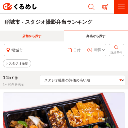
稲城市 - スタジオ撮影弁当ランキング
店舗から探す
弁当から探す
稲城市
日付
詳細条件
スタジオ撮影
1157
件
1～
20
件を表示