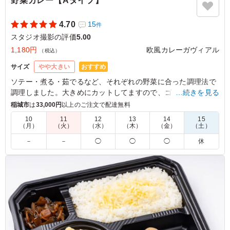
野菜カレー【Aタイプ】
4.70
15
件
スタジオ撮影の評価
5.00
1,180円
欧風カレーガヴィアル
（税込）
おすすめ
サイズ
やや大きい
ソテー・煮る・茹でるなど、それぞれの野菜に合った調理法で
調理しました。大きめにカットしてますので、ゴロゴロした食
…続きを見る
感をお楽しみいただけます。(季節によって野菜の内容は異なり
稲城市
は
33,000円
以上のご注文で配達無料
ます。)
10
11
12
13
14
15
（月）
（火）
（水）
（木）
（金）
（土）
5.0
－
－
◯
◯
◯
休
大きくカットされた野菜は彩りが良く、非常に魅力的で人
気のメニューでした。丸ごと入ったジャガイモも箸休めに
ちょうど良く、大変満足しております。温かい状態でいた
だくことができればより一層良かったなぁと思いました。
ご利用シーン：
ロケ・撮影
›
スタジオ撮影
東京都墨田区本所
2025/12/19