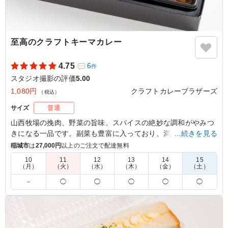
至高のクラフトキーマカレー
4.75
6
件
スタジオ撮影の評価
5.00
1,080円
クラフトカレーブラザーズ
（税込）
サイズ
普通
山西牧場の挽肉、野菜の旨味、スパイスの絶妙な調和がやみつ
きになる一品です。副菜も豊富に入っており、満足感が高いな
…続きを見る
がらもさらっとお召し上がりいただける、クラフトカレーブラ
稲城市
は
27,000円
以上のご注文で配達無料
ザーズでも人気の商品です。
10
11
12
13
14
15
（月）
（火）
（水）
（木）
（金）
（土）
※ご飯の種類を下記プルダウンよりお選びください。
－
◯
◯
◯
◯
◯
※おしぼりが必要な場合は連絡事項にご記入ください。
5.0
野菜と挽肉のいわゆる定番のキーマカレーでした。 クラ