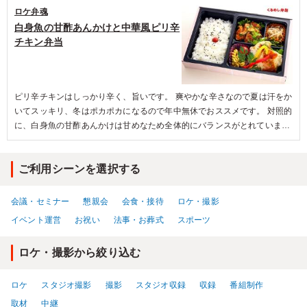
ロケ弁魂
白身魚の甘酢あんかけと中華風ピリ辛
チキン弁当
ピリ辛チキンはしっかり辛く、旨いです。 爽やかな辛さなので夏は汗をか
いてスッキリ、冬はポカポカになるので年中無休でおススメです。 対照的
に、白身魚の甘酢あんかけは甘めなため全体的にバランスがとれていま
す。副菜は一つずつ手作り感が強く好印象。 甘さ辛さ塩気と非常にバラン
ス豊かな味覚が味わえるお弁当です。
ご利用シーンを選択する
会議・セミナー
懇親会
会食・接待
ロケ・撮影
イベント運営
お祝い
法事・お葬式
スポーツ
ロケ・撮影から絞り込む
ロケ
スタジオ撮影
撮影
スタジオ収録
収録
番組制作
取材
中継