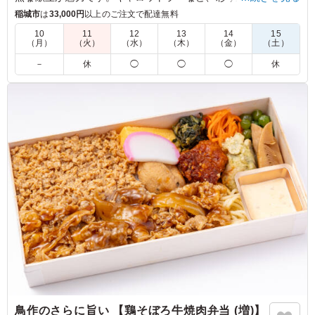
も楽しめます。ランチや会議、イベント時のお食事に最適で、
稲城市
は
33,000円
以上のご注文で配達無料
みんなが笑顔になること間違いありません。
10
11
12
13
14
15
（月）
（火）
（水）
（木）
（金）
（土）
5.0
－
休
◯
◯
◯
休
カリッと揚がった唐揚げはジューシーで、スパイシーなカ
レーソースが食欲をさらに引き立てます。ほどよい辛さと
コクがご飯によく合い、最後まで美味しくいただけまし
た。ボリュームも十分で、満足感の高いお弁当です。
ご利用シーン：
ロケ・撮影
›
スタジオ撮影
東京都渋谷区恵比寿
2026/07/28
鳥作のさらに旨い 【鶏そぼろ牛焼肉弁当 (増)】