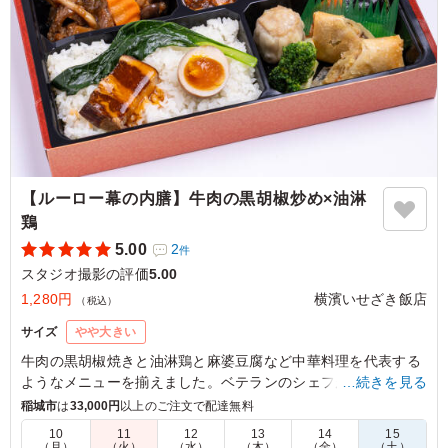
【ルーロー幕の内膳】牛肉の黒胡椒炒め×油淋
鶏
5.00
2
件
スタジオ撮影の評価
5.00
1,280円
横濱いせざき飯店
（税込）
サイズ
やや大きい
牛肉の黒胡椒焼きと油淋鶏と麻婆豆腐など中華料理を代表する
ようなメニューを揃えました。ベテランのシェフが腕を振るっ
…続きを見る
た絶品中華をお楽しみください。
稲城市
は
33,000円
以上のご注文で配達無料
10
11
12
13
14
15
（月）
（火）
（水）
（木）
（金）
（土）