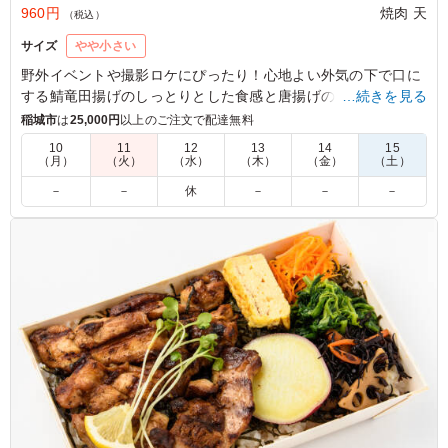
960円
焼肉 天
（税込）
サイズ
やや小さい
野外イベントや撮影ロケにぴったり！心地よい外気の下で口に
する鯖竜田揚げのしっとりとした食感と唐揚げのジューシーさ
…続きを見る
は格別。アスパラの塩焼きと共に味わう、素朴な味付けが癒し
稲城市
は
25,000円
以上のご注文で配達無料
を与えてくれます。さらに彩り豊かなひじき煮や人参ナムルが
10
11
12
13
14
15
お口の中で広がり、満足感を一層引き立てます。
（月）
（火）
（水）
（木）
（金）
（土）
－
－
休
－
－
－
5.0
大好きな鯖と唐揚げが一度に味わえる贅沢なお弁当。鯖は
旨味が凝縮されていて、唐揚げは冷めてもジューシーさが
保たれています。ボリューム満点でお腹いっぱい、元気が
もらえる大満足のメニューでした。
ご利用シーン：
ロケ・撮影
›
スタジオ撮影
東京都世田谷区野沢
2026/06/15