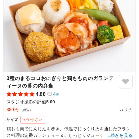
ご利用シーン：
ロケ・撮影
›
スタジオ撮影
東京都千代田区丸の内
2026/05/29
3種のまるコロおにぎりと鶏もも肉のガランテ
ィーヌの幕の内弁当
4.88
4
件
スタジオ撮影の評価
5.00
880円
カリナ
（税込）
サイズ
やや小さい
鶏もも肉でにんじんを巻き、低温でじっくり火を通したフラン
ス料理の定番ガランティーヌ。しっとりジューシーな仕上がり
…続きを見る