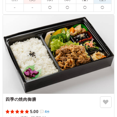
5.0
株式会社デフレックストア
油淋鶏は、外は香ばしく中はジューシーに仕上がった鶏肉
－
－
◯
◯
◯
◯
に、香味野菜の風味が効いた甘酸っぱいたれがよく絡み、
食欲をそそる一品でした。ねぎの爽やかな香りがアクセン
トとなり、濃すぎない味わいで最後までおいしくいただけ
ました。
ご利用シーン：
ロケ・撮影
›
スタジオ撮影
神奈川県横浜市都筑区高山
2026/07/22
四季の焼肉御膳
5.00
4
件