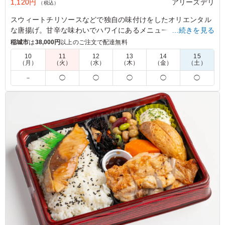
1,120円
アリーズデリ
（税込）
スウィートチリソースなどで独自の味付けをしたオリエンタル
な唐揚げ。甘辛な味わいでハワイにあるメニューで一度食べた
…続きを見る
ら病みつきに。冷めてもふっくら柔らかく仕上げてあります。
稲城市
は
38,000円
以上のご注文で配達無料
10
11
12
13
14
15
（月）
（火）
（水）
（木）
（金）
（土）
5.0
オリエンタル唐揚げボールは、しっとりジューシーで、ス
－
◯
◯
◯
◯
◯
パイスソースがごはんにしっかり染み込み絶妙な味わいで
した。しっかり食べ応えもあって、安心して食べられるの
で、また注文したいです。
ご利用シーン：
ロケ・撮影
›
スタジオ撮影
東京都渋谷区桜丘町
2025/03/30