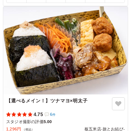
み合わせは豪華で、女性陣に大人気でした。 彩り豊かな
副菜とともに目でも楽しめるお弁当でした。 全体的に上
品な味付けで美味しかったのですが、ローストビーフの味
付けがもう少しはっきりしていると、さらにお肉の満足感
が上がり嬉しいです。
ご利用シーン：
ロケ・撮影
›
スタジオ撮影
東京都渋谷区恵比寿
2026/07/27
【選べるメイン！】ツナマヨ×明太子
4.75
6
件
スタジオ撮影の評価
5.00
1,296円
板五米店-旅とお結び-
（税込）