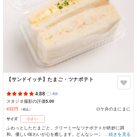
フトカレーなだけあって、スパイスが効いていてさっぱり
美味しくいただけました。 全体的に高タンパクな内容
で、ヘルシーな印象を受けました。
ご利用シーン：
ロケ・撮影
›
スタジオ撮影
東京都渋谷区笹塚
2026/06/24
【サンドイッチ】たまご・ツナポテト
4.88
4
件
スタジオ撮影の評価
5.00
432円
ロケ弁のまにまに
（税込）
サイズ
小さい
ふわっとしたたまごと、クリーミーなツナポテトが絶妙に調
和。優しい味わいが心を癒します。どんなシーンにもぴったり
…続きを見る