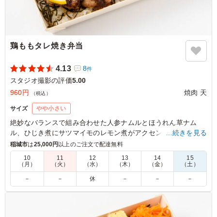
鶏ももタレ焼き弁当
4.13
8
件
スタジオ撮影の評価
5.00
960円
焼肉 天
（税込）
サイズ
やや小さい
絶妙なバランスで組み合わせた人参ナムルとほうれん草ナム
ル、ひじき煮にサツマイモのレモン煮がアクセント。しかし、
…続きを見る
主役は迷うことなく鶏もものタレ焼き。ジューシーな鶏ももに
稲城市
は
25,000円
以上のご注文で配達無料
絡む甘辛のタレが、まさに絶品。ロケやイベントなど軽めのシ
10
11
12
13
14
15
ーンにちょうど良い一品。
（月）
（火）
（水）
（木）
（金）
（土）
－
－
休
－
－
－
5.0
ジューシーな鶏もも肉に、焼肉屋さんならではの濃厚な秘
伝タレがしっかり絡んで最高！炭火の香ばしさも感じられ