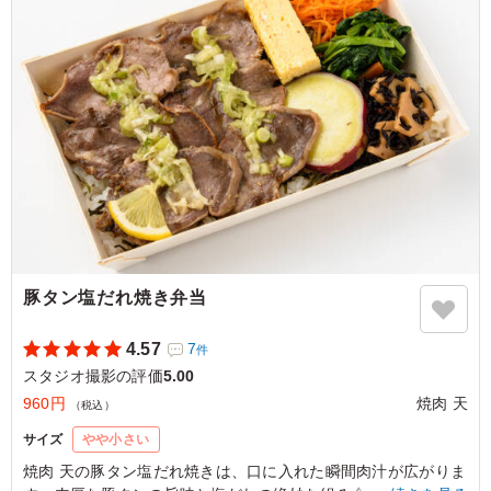
て、とにかく白米が止まらなくなります。ボリュームも大
満足で、また絶対リピートします！
ご利用シーン：
ロケ・撮影
›
スタジオ撮影
東京都世田谷区野沢
2026/06/15
豚タン塩だれ焼き弁当
4.57
7
件
スタジオ撮影の評価
5.00
960円
焼肉 天
（税込）
サイズ
やや小さい
焼肉 天の豚タン塩だれ焼きは、口に入れた瞬間肉汁が広がりま