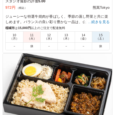
スタジオ撮影の評価
5.00
972円
熊嵩Tokyo
（税込）
ジューシーな特選牛焼肉が香ばしく、季節の蒸し野菜と共に楽
しめます。バランスの良い彩り豊かな一品は、会議や社内懇親
…続きを見る
ランチに最適です。
稲城市
は
15,000円
以上のご注文で配達無料
10
11
12
13
14
15
（月）
（火）
（水）
（木）
（金）
（土）
5.0
しっかりとした味付けのお肉で食欲が進み、冷めてもおい
－
休
－
－
－
休
しく食べられました。付け合わせも種類があり満足感があ
ります。ボリュームもちょうど良く、午後の撮影に向けて
しっかりエネルギー補給ができるお弁当でした
ご利用シーン：
ロケ・撮影
›
スタジオ撮影
東京都世田谷区野毛
2026/06/24