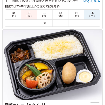
す。肉厚な豚タンの旨味と塩だれの絶妙な組み合わせで、一度
…続きを見る
食べたら忘れられない深みのある味わい。色鮮やかな人参ナム
稲城市
は
25,000円
以上のご注文で配達無料
ルやほうれん草ナムルも添えてあり、見た目にも美味しさを感
10
11
12
13
14
15
じます。ロケやイベントでのランチにぴったりです。
（月）
（火）
（水）
（木）
（金）
（土）
－
－
休
－
－
－
5.0
さすが焼肉屋さん、豚タンの質が良いです。絶妙な厚みで
絶品。ネギ塩だれがガツンと効きつつも後味は爽やかで、
箸が止まらなくなります。スタミナをつけたい時や、お酒
のおつまみにも合いそうな味わい。
ご利用シーン：
ロケ・撮影
›
スタジオ撮影
東京都世田谷区野沢
2026/06/15