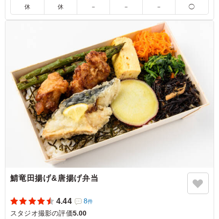
けるお米です。15種の店主の腕が光る繊細で豊かな味わいの副
休
休
－
－
－
◯
菜と共にお召し上がりください。会議やおもてなしにおすすめ
です。
5.0
魚のお弁当が銀鰈の西京焼きで、魚好きには嬉しい優しい
ですし、味付けも深みがあり、副菜もバランスよく入って
いて、ごはんも美味しいです。 他の種類もまた食べ比べ
てみたいです
ご利用シーン：
ロケ・撮影
›
スタジオ撮影
東京都渋谷区神山町
2026/07/09
鯖竜田揚げ&唐揚げ弁当
4.44
8
件
スタジオ撮影の評価
5.00