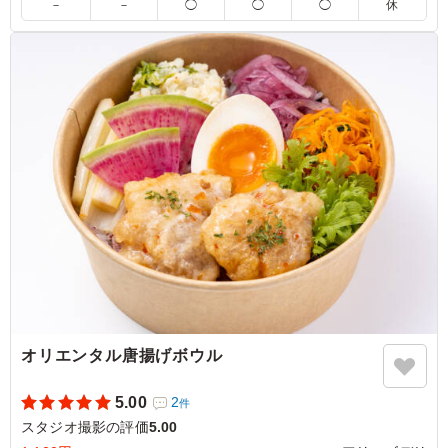
大きなチーズがカレーを覆うように乗っており、非常に魅
－
－
◯
◯
◯
休
力的で人気があるのも納得の一品でした。丸ごと入ったジ
ャガイモも良いアクセントになっており、大変満足してお
ります。もし温かい状態でいただくことができれば、チー
ズがとろけてより一層美味しくなるのではないかと感じま
した。 素晴らしいお料理をありがとうございました。
ご利用シーン：
ロケ・撮影
›
スタジオ撮影
東京都墨田区本所
2025/12/19
オリエンタル唐揚げボウル
5.00
2
件
スタジオ撮影の評価
5.00