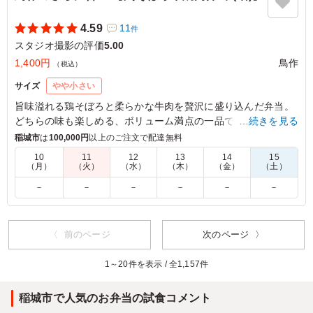
4.59
11
件
スタジオ撮影の評価
5.00
1,400円
鳥作
（税込）
サイズ
やや小さい
旨味溢れる鶏そぼろと柔らかな牛肉を贅沢に盛り込んだ弁当。
どちらの味も楽しめる、ボリューム満点の一品です。食欲をそ
…続きを見る
そる絶妙なハーモニーで、特別なランチタイムを演出します。
稲城市
は
100,000円
以上のご注文で配達無料
ぜひご賞味ください。
10
11
12
13
14
15
（月）
（火）
（水）
（木）
（金）
（土）
5.0
合同会社VIDEO COMPANY
－
－
－
－
－
－
甘辛いタレが絡んだ牛焼肉は、噛むたびに肉の旨味が溢れ
出す贅沢な味わいでした。さらに、鶏そぼろの素朴な甘み
が絶妙なアクセントとなり、ボリューム満点の増量サイズ
〈 前のページ
次のページ 〉
ながら最後まで軽快に食べ進められます。彩り豊かな副菜
も一つひとつ質が高く、メインからサイドまで一切隙のな
1～20件を表示 / 全1,157件
い、お腹も心も満たされる逸品です。
稲城市で人気のお弁当の試食コメント
ご利用シーン：
ロケ・撮影
›
スタジオ撮影