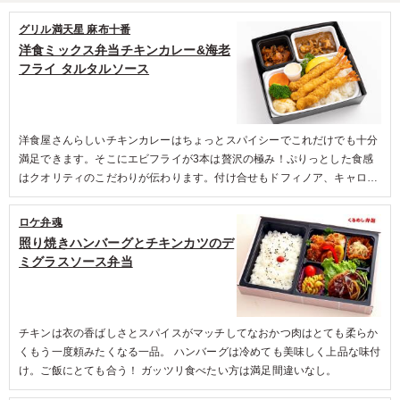
東京都目黒区三田
2026/04/08
グリル満天星 麻布十番
洋食ミックス弁当チキンカレー&海老
フライ タルタルソース
洋食屋さんらしいチキンカレーはちょっとスパイシーでこれだけでも十分
満足できます。そこにエビフライが3本は贅沢の極み！ぷりっとした食感
はクオリティのこだわりが伝わります。付け合せもドフィノア、キャロッ
トグラッセ、ブロッコリーもメインのカレーを邪魔せず丁度良い存在感
で、全体の調和が完璧な特別なお弁当でした。
ロケ弁魂
照り焼きハンバーグとチキンカツのデ
ミグラスソース弁当
チキンは衣の香ばしさとスパイスがマッチしてなおかつ肉はとても柔らか
くもう一度頼みたくなる一品。 ハンバーグは冷めても美味しく上品な味付
け。ご飯にとても合う！ ガッツリ食べたい方は満足間違いなし。