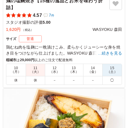
鶏の塩麴焼き【15種の逸品とお米を味わう折
詰】
4.57
7
件
スタジオ撮影の評価
5.00
1,620円
WASYOKU 森田
（税込）
サイズ
普通
鶏むね肉を塩麹に一晩漬けこみ、柔らかくジューシーな身を焼
き目をつけながら仕上げました。WASYOKU 森田こだわりのお
…続きを見る
米は新潟県糸魚川産のコシヒカリ。召し上がっていただくと、
稲城市
は
29,000円
以上のご注文で配達無料
みずみずしさとお米の甘さに驚いていただけると思います。15
10
11
12
13
14
15
種の繊細で華やかな副菜と共にお楽しみください。会議などに
（月）
（火）
（水）
（木）
（金）
（土）
最適です。
休
休
－
－
－
◯
5.0
鶏肉は塩麹漬けで優しい味付けです。副菜もたくさん入っ
ていて、それぞれおいしくて喜ばれでいました。ごはんも
美味しいです。 バランスよいお弁当でどなたにも喜ばれ
ていました。
ご利用シーン：
ロケ・撮影
›
スタジオ撮影