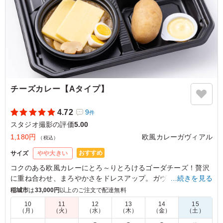
チーズカレー【Aタイプ】
4.72
9
件
スタジオ撮影の評価
5.00
1,180円
欧風カレーガヴィアル
（税込）
おすすめ
サイズ
やや大きい
コクのある欧風カレーにとろ～りとろけるゴーダチーズ！贅沢
に重ね合わせ、まろやかさをドレスアップ。ガヴィアル人気メ
…続きを見る
ニューの一つで、チーズ好きなあなたにピッタリです。
稲城市
は
33,000円
以上のご注文で配達無料
10
11
12
13
14
15
（月）
（火）
（水）
（木）
（金）
（土）
5.0