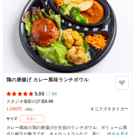
ご利用シーン：
ロケ・撮影
›
スタジオ撮影
東京都渋谷区恵比寿
2026/07/28
鶏の唐揚げ カレー風味ランチボウル
5.00
3
件
スタジオ撮影の評価
5.00
1,080円
オニクズキタイガー
（税込）
サイズ
大きい
カレー風味の鶏の唐揚げが主役のランチボウル、ボリューム満
点な献立が魅力です。キャロットラペなど、彩り豊かなサイド
…続きを見る