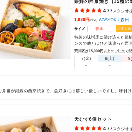
銀鰈の西京焼き【15種の
4.77
スタジオ
1,836円
WASYOKU 森田
(税込)
おすすめ
サイズ
普通
特製の味噌床に漬け込んだ銀
ンスで他とはひと味違った⻄京
森田でも一番人気のメインで
荒川区
は
15,000円
以上のご注文で
の中に入れるとジューシーさ
7(金)
8(土)
9
を味わっていただけるお米です
－
－
いの副菜と共にお召し上がり
す。
お弁当が銀鰈の西京焼きで、魚好きには嬉しい優しいですし、味付
て、ごはんも美味しいです。 他の種類もまた食べ比べてみたいです
用シーン：
ロケ・撮影
›
スタジオ撮影
天むす6個セット
4.77
スタジオ