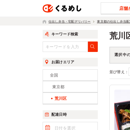
店舗
仕出し弁当・宅配デリバリー
東京都の仕出し弁当配
荒川
キーワード検索
選択中
お届けエリア
並び替え：
全国
東京都
荒川区
配達日時