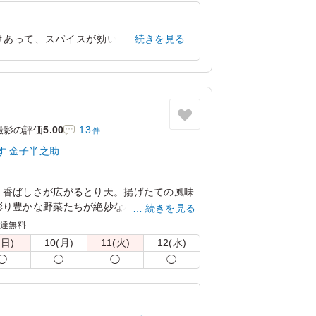
けあって、スパイスが効いていてさっぱ
続きを見る
印象を受けました。
東京都渋谷区笹塚
2026/06/24
撮影の評価
5.00
13
件
す 金子半之助
、香ばしさが広がるとり天。揚げたての風味
彩り豊かな野菜たちが絶妙なバランスを生み
続きを見る
める一品です。
配達無料
(日)
10(月)
11(火)
12(水)
◯
◯
◯
◯