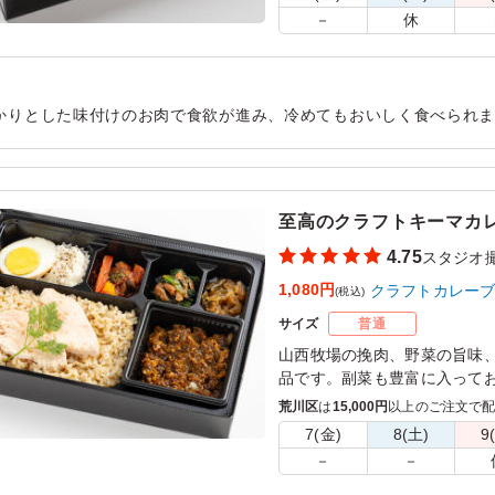
－
休
かりとした味付けのお肉で食欲が進み、冷めてもおいしく食べられ
ます。ボリュームもちょうど良く、午後の撮影に向けてしっかりエ
用シーン：
ロケ・撮影
›
スタジオ撮影
至高のクラフトキーマカ
4.75
スタジオ
1,080円
クラフトカレー
(税込)
サイズ
普通
山西牧場の挽肉、野菜の旨味
品です。副菜も豊富に入って
上がりいただける、クラフト
荒川区
は
15,000円
以上のご注文で
7(金)
8(土)
9
※ご飯の種類を下記プルダウ
－
－
※おしぼりが必要な場合は連