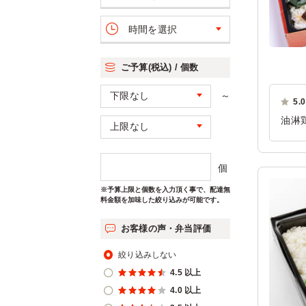
時間を選択
ご予算(税込) / 個数
～
5.0
油淋
み、
ただ
個
ご利
※予算上限と個数を入力頂く事で、配達無
料金額を加味した絞り込みが可能です。
お客様の声・弁当評価
絞り込みしない
4.5 以上
4.0 以上