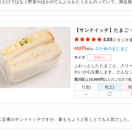
天だけではなく野菜やほかのてんぷらもたくさんのっていて、満足
んまで余すことなく食べられ、コンパクトなお弁当ながらも満足感
用シーン：
ロケ・撮影
›
スタジオ撮影
【サンドイッチ】たまご
4.88
スタジオ
432円
ロケ弁のまにまに
(税込)
サイズ
小さい
ふわっとしたたまごと、クリ
わいが心を癒します。どんな
一品です。彩り豊かな具材が
荒川区
は
15,000円
以上のご注文で
7(金)
8(土)
9
※サンドイッチはラップに包
－
◯
に定番のサンドイッチですが、量もちょうど良くとても人気でした
いしかったです。手軽に頼めてコスパもいいのでまた頼みたいと思