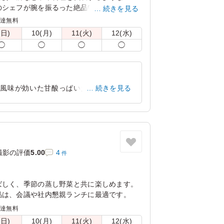
のシェフが腕を振るった絶品中華をお楽しみ
続きを見る
配達無料
(日)
10(月)
11(火)
12(水)
◯
◯
◯
◯
の風味が効いた甘酸っぱいたれがよく絡
続きを見る
、濃すぎない味わいで最後までおいしくい
神奈川県横浜市都筑区高山
2026/07/22
撮影の評価
5.00
4
件
ばしく、季節の蒸し野菜と共に楽しめます。
品は、会議や社内懇親ランチに最適です。
配達無料
(日)
10(月)
11(火)
12(水)