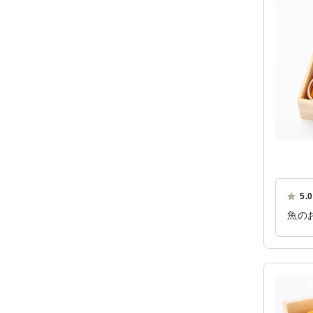
5.0
魚の
てい
ご利