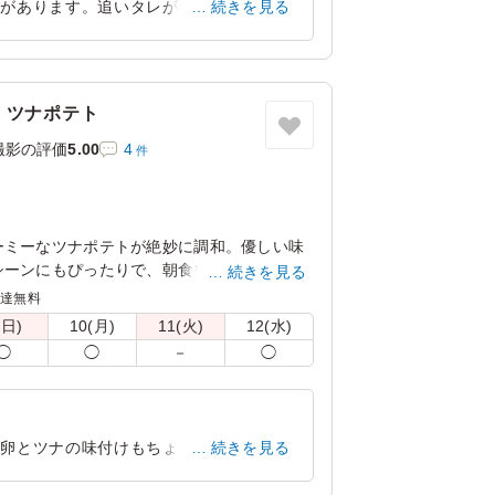
感があります。追いタレがついているので
続きを見る
があります。ともてもおいしかったです。
東京都港区東新橋
2026/06/11
・ツナポテト
撮影の評価
5.00
4
件
ーミーなツナポテトが絶妙に調和。優しい味
シーンにもぴったりで、朝食や軽食に最適な
続きを見る
目を引き、食べる楽しさを引き立てます。
配達無料
(日)
10(月)
11(火)
12(水)
んでお届けします。
◯
◯
－
◯
。卵とツナの味付けもちょうど良くてとて
続きを見る
いました。