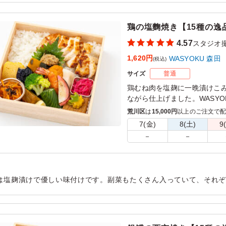
用シーン：
ロケ・撮影
›
スタジオ撮影
鶏の塩麴焼き【15種の逸
4.57
スタジオ
1,620円
WASYOKU 森田
(税込)
サイズ
普通
鶏むね肉を塩麹に一晩漬けこ
ながら仕上げました。WASY
コシヒカリ。召し上がってい
荒川区
は
15,000円
以上のご注文で
ていただけると思います。15
7(金)
8(土)
9
さい。会議などに最適です。
－
－
は塩麹漬けで優しい味付けです。副菜もたくさん入っていて、それ
味しいです。 バランスよいお弁当でどなたにも喜ばれていました。
用シーン：
ロケ・撮影
›
スタジオ撮影