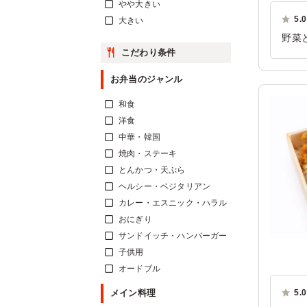
やや大きい
5.0
大きい
野菜
こだわり条件
り美
ご利
お弁当のジャンル
和食
洋食
中華・韓国
焼肉・ステーキ
とんかつ・天ぷら
ヘルシー・ベジタリアン
カレー・エスニック・ハラル
おにぎり
サンドイッチ・ハンバーガー
子供用
オードブル
メイン料理
5.0