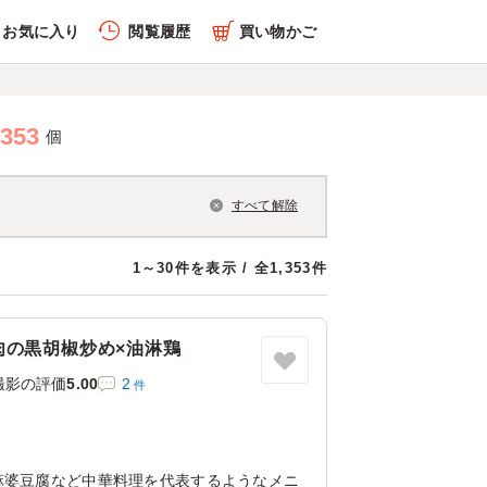
お気に入り
閲覧履歴
買い物かご
,353
個
すべて解除
1～30件を表示 / 全1,353件
肉の黒胡椒炒め×油淋鶏
撮影の評価
5.00
2
件
店
麻婆豆腐など中華料理を代表するようなメニ