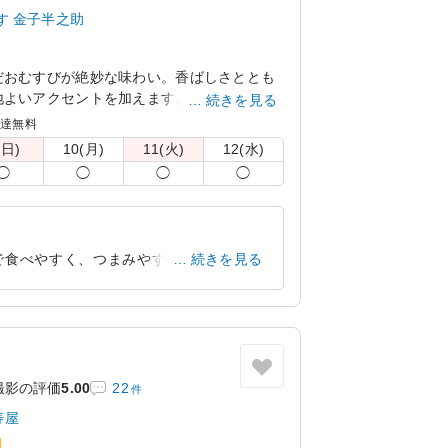
す 金子半之助
だおむすびが絶妙な味わい。香ばしさととも
地よいアクセントを加えます。お集まりの席
続きを見る
 天丼 天むす 金子半之助の天むすで特別な
配達無料
。
(日)
10(月)
11(火)
12(水)
◯
◯
◯
◯
で食べやすく、つまみやすいので差し入
続きを見る
じられます。6個あるのでシェアしやす
東京都品川区上大崎
2026/03/13
撮影の評価
5.00
22
件
寿屋