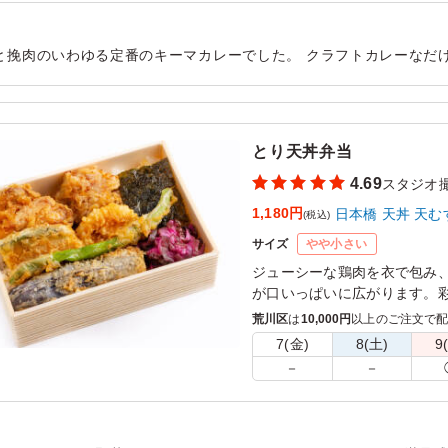
と挽肉のいわゆる定番のキーマカレーでした。 クラフトカレーなだ
味しくいただけました。 全体的に高タンパクな内容で、ヘルシーな
用シーン：
ロケ・撮影
›
スタジオ撮影
とり天丼弁当
4.69
スタジオ
1,180円
日本橋 天丼 天む
(税込)
サイズ
やや小さい
ジューシーな鶏肉を衣で包み
が口いっぱいに広がります。
出し、どんなシーンでも楽し
荒川区
は
10,000円
以上のご注文で
7(金)
8(土)
9
－
－