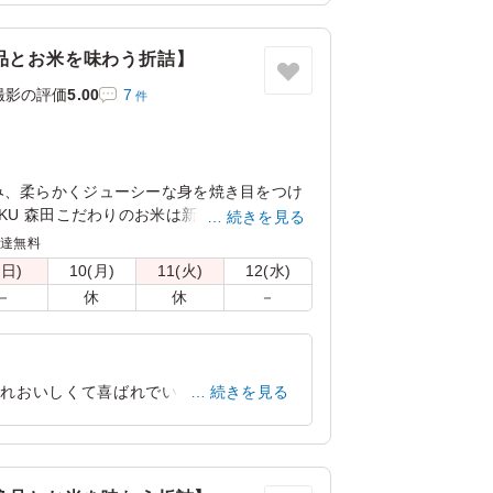
東京都江東区青海
2026/06/09
品とお米を味わう折詰】
撮影の評価
5.00
7
件
み、柔らかくジューシーな身を焼き目をつけ
OKU 森田こだわりのお米は新潟県糸魚川産の
続きを見る
ただくと、みずみずしさとお米の甘さに驚い
配達無料
種の繊細で華やかな副菜と共にお楽しみくだ
(日)
10(月)
11(火)
12(水)
－
休
休
－
ぞれおいしくて喜ばれでいました。ごはん
続きを見る
東京都渋谷区神山町
2026/07/09