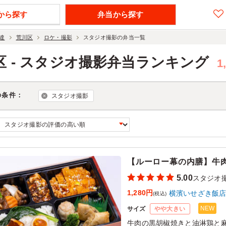
から探す
弁当から探す
達
荒川区
ロケ・撮影
スタジオ撮影の弁当一覧
区 - スタジオ撮影弁当ランキング
1
の条件：
スタジオ撮影
【ルーロー幕の内膳】牛
5.00
スタジオ
1,280円
横濱いせざき飯
(税込)
NEW
サイズ
やや大きい
牛肉の黒胡椒焼きと油淋鶏と