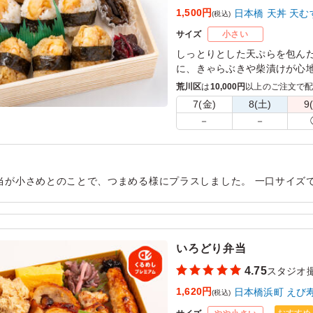
1,500円
日本橋 天丼 天む
(税込)
サイズ
小さい
しっとりとした天ぷらを包ん
に、きゃらぶきや柴漬けが心
や接待にぴったりです。日本橋
荒川区
は
10,000円
以上のご注文で
ひとときをお楽しみください
7(金)
8(土)
9
－
－
当が小さめとのことで、つまめる様にプラスしました。 一口サイズ
会議にも便利でした。ご飯のかたさがちょうどよく、海老の風味も感
も助かりました。
用シーン：
ロケ・撮影
›
スタジオ撮影
いろどり弁当
4.75
スタジオ
1,620円
日本橋浜町 えび
(税込)