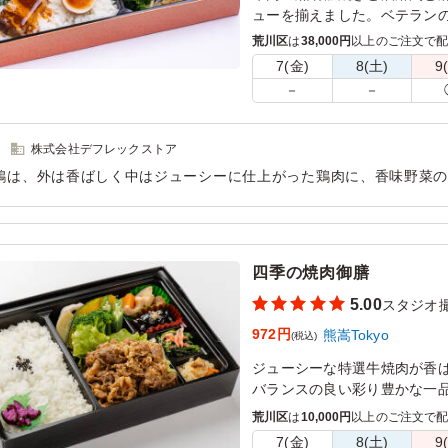
ューを揃えました。ベテラン
ください。
荒川区
は
38,000円
以上のご注文で
7(金)
8(土)
9
－
－
株式会社デフレックストア
鶏は、外は香ばしく中はジューシーに仕上がった鶏肉に、香味野菜
食欲をそそる一品でした。ねぎの爽やかな香りがアクセントとなり
けました。
用シーン：
ロケ・撮影
›
スタジオ撮影
四季の焼肉御膳
5.00
スタジオ
972円
熊嵩Tokyo
(税込)
ジューシーな特選牛焼肉が香
バランスの良い彩り豊かな一
荒川区
は
10,000円
以上のご注文で
7(金)
8(土)
9