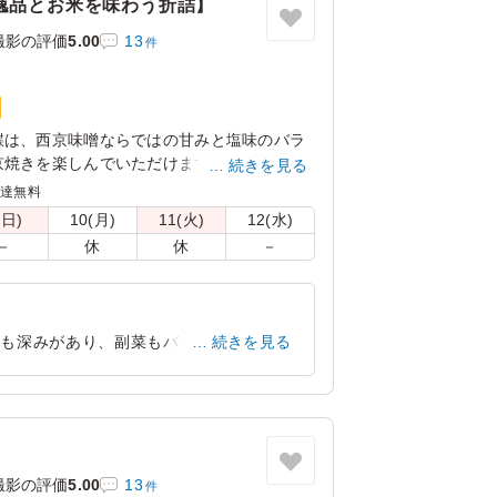
逸品とお米を味わう折詰】
撮影の評価
5.00
13
件
鰈は、⻄京味噌ならではの⽢みと塩味のバラ
焼きを楽しんでいただけます。WASYOKU
続きを見る
す。お米は新潟県糸魚川産のコシヒカリ。口
配達無料
とお米の甘みが広がります。お米の美味しさ
(日)
10(月)
11(火)
12(水)
。15種の店主の腕が光る繊細で豊かな味わ
－
休
休
－
ください。会議やおもてなしにおすすめで
けも深みがあり、副菜もバランスよく入っ
続きを見る
東京都渋谷区神山町
2026/07/09
撮影の評価
5.00
13
件