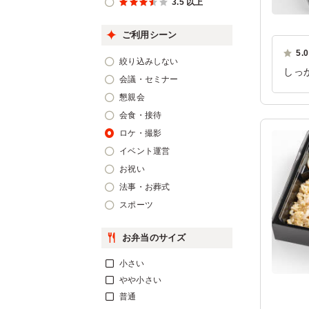
3.5 以上
ご利用シーン
5.0
絞り込みしない
しっ
会議・セミナー
あり
懇親会
ご利
会食・接待
ロケ・撮影
イベント運営
お祝い
法事・お葬式
スポーツ
お弁当のサイズ
小さい
やや小さい
普通