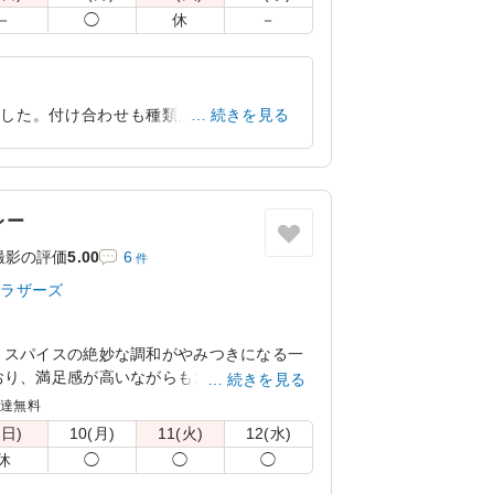
－
◯
休
－
ました。付け合わせも種類があり満足感が
続きを見る
ネルギー補給ができるお弁当でした
東京都世田谷区野毛
2026/06/24
レー
撮影の評価
5.00
6
件
ブラザーズ
、スパイスの絶妙な調和がやみつきになる一
おり、満足感が高いながらもさらっとお召し
続きを見る
カレーブラザーズでも人気の商品です。
配達無料
(日)
10(月)
11(火)
12(水)
ンよりお選びください。
休
◯
◯
◯
絡事項にご記入ください。