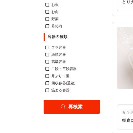
とり
お魚
ごは
お肉
ご利
野菜
幕の内
容器の種類
プラ容器
紙箱容器
高級容器
二段・三段容器
丼ぶり・重
回収容器(重箱)
温まる容器
再検索
5.0
朝食
もお