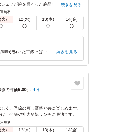
のシェフが腕を振るった絶品中華をお楽しみ
続きを見る
配達無料
(火)
12(水)
13(木)
14(金)
◯
◯
◯
◯
の風味が効いた甘酸っぱいたれがよく絡
続きを見る
、濃すぎない味わいで最後までおいしくい
神奈川県横浜市都筑区高山
2026/07/22
撮影の評価
5.00
4
件
ばしく、季節の蒸し野菜と共に楽しめます。
品は、会議や社内懇親ランチに最適です。
配達無料
(火)
12(水)
13(木)
14(金)