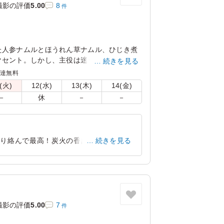
撮影の評価
5.00
8
件
た人参ナムルとほうれん草ナムル、ひじき煮
クセント。しかし、主役は迷うことなく鶏も
続きを見る
鶏ももに絡む甘辛のタレが、まさに絶品。ロ
配達無料
ンにちょうど良い一品。
(火)
12(水)
13(木)
14(金)
－
休
－
－
かり絡んで最高！炭火の香ばしさも感じら
続きを見る
た絶対リピートします！
東京都世田谷区野沢
2026/06/15
撮影の評価
5.00
7
件