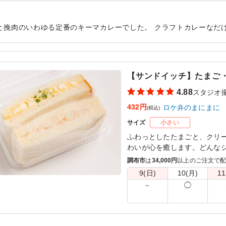
と挽肉のいわゆる定番のキーマカレーでした。 クラフトカレーなだ
味しくいただけました。 全体的に高タンパクな内容で、ヘルシーな
用シーン：
ロケ・撮影
›
スタジオ撮影
【サンドイッチ】たまご
4.88
スタジオ
432円
ロケ弁のまにまに
(税込)
サイズ
小さい
ふわっとしたたまごと、クリ
わいが心を癒します。どんな
一品です。彩り豊かな具材が
調布市
は
34,000円
以上のご注文で
9(日)
10(月)
11
※サンドイッチはラップに包
－
◯