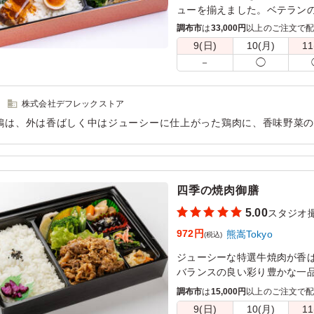
ューを揃えました。ベテラン
ください。
調布市
は
33,000円
以上のご注文で
9(日)
10(月)
11
－
◯
株式会社デフレックストア
鶏は、外は香ばしく中はジューシーに仕上がった鶏肉に、香味野菜
食欲をそそる一品でした。ねぎの爽やかな香りがアクセントとなり
けました。
用シーン：
ロケ・撮影
›
スタジオ撮影
四季の焼肉御膳
5.00
スタジオ
972円
熊嵩Tokyo
(税込)
ジューシーな特選牛焼肉が香
バランスの良い彩り豊かな一
調布市
は
15,000円
以上のご注文で
9(日)
10(月)
11