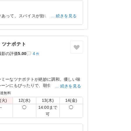
けあって、スパイスが効いていてさっぱ
続きを見る
印象を受けました。
東京都渋谷区笹塚
2026/06/24
・ツナポテト
撮影の評価
5.00
4
件
ーミーなツナポテトが絶妙に調和。優しい味
シーンにもぴったりで、朝食や軽食に最適な
続きを見る
目を引き、食べる楽しさを引き立てます。
配達無料
(火)
12(水)
13(木)
14(金)
んでお届けします。
14:00まで
－
◯
◯
可