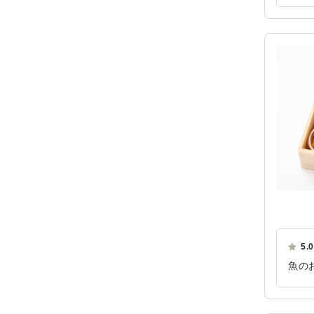
も美
ご利
5.0
魚の
てい
ご利