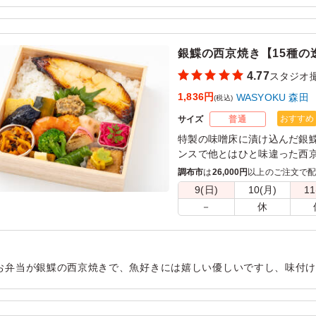
味しいです。 バランスよいお弁当でどなたにも喜ばれていました。
用シーン：
ロケ・撮影
›
スタジオ撮影
銀鰈の西京焼き【15種の
4.77
スタジオ
1,836円
WASYOKU 森田
(税込)
おすすめ
サイズ
普通
特製の味噌床に漬け込んだ銀
ンスで他とはひと味違った⻄京
森田でも一番人気のメインで
調布市
は
26,000円
以上のご注文で
の中に入れるとジューシーさ
9(日)
10(月)
11
を味わっていただけるお米です
－
休
いの副菜と共にお召し上がり
す。
お弁当が銀鰈の西京焼きで、魚好きには嬉しい優しいですし、味付
て、ごはんも美味しいです。 他の種類もまた食べ比べてみたいです
用シーン：
ロケ・撮影
›
スタジオ撮影