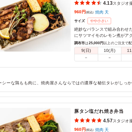
4.13
スタジオ
960円
焼肉 天
(税込)
サイズ
やや小さい
絶妙なバランスで組み合わせ
にサツマイモのレモン煮がア
ものタレ焼き。ジューシーな
調布市
は
25,000円
以上のご注文で
ケやイベントなど軽めのシー
9(日)
10(月)
11
－
－
ーシーな鶏もも肉に、焼肉屋さんならではの濃厚な秘伝タレがしっ
、とにかく白米が止まらなくなります。ボリュームも大満足で、ま
用シーン：
ロケ・撮影
›
スタジオ撮影
豚タン塩だれ焼き弁当
4.57
スタジオ
960円
焼肉 天
(税込)