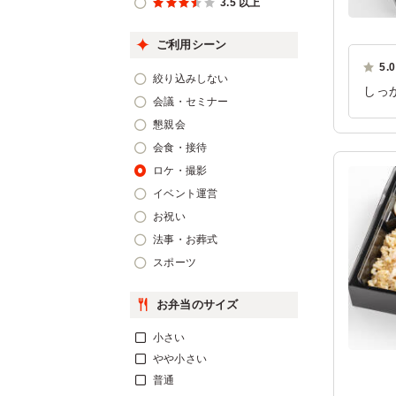
3.5 以上
ご利用シーン
5.0
絞り込みしない
しっ
会議・セミナー
あり
懇親会
ご利
会食・接待
ロケ・撮影
イベント運営
お祝い
法事・お葬式
スポーツ
お弁当のサイズ
小さい
やや小さい
普通