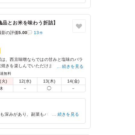
東京都渋谷区神山町
2026/07/09
逸品とお米を味わう折詰】
撮影の評価
5.00
13
件
鰈は、⻄京味噌ならではの⽢みと塩味のバラ
焼きを楽しんでいただけます。WASYOKU
続きを見る
す。お米は新潟県糸魚川産のコシヒカリ。口
配達無料
とお米の甘みが広がります。お米の美味しさ
(火)
12(水)
13(木)
14(金)
。15種の店主の腕が光る繊細で豊かな味わ
休
－
◯
－
ください。会議やおもてなしにおすすめで
けも深みがあり、副菜もバランスよく入っ
続きを見る
東京都渋谷区神山町
2026/07/09