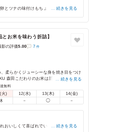
。卵とツナの味付けもちょうど良くてとて
続きを見る
いました。
東京都江東区青海
2026/06/09
品とお米を味わう折詰】
撮影の評価
5.00
7
件
み、柔らかくジューシーな身を焼き目をつけ
OKU 森田こだわりのお米は新潟県糸魚川産の
続きを見る
ただくと、みずみずしさとお米の甘さに驚い
配達無料
種の繊細で華やかな副菜と共にお楽しみくだ
(火)
12(水)
13(木)
14(金)
休
－
◯
－
ぞれおいしくて喜ばれでいました。ごはん
続きを見る