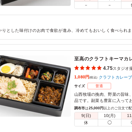
－
－
かりとした味付けのお肉で食欲が進み、冷めてもおいしく食べられ
ます。ボリュームもちょうど良く、午後の撮影に向けてしっかりエ
用シーン：
ロケ・撮影
›
スタジオ撮影
至高のクラフトキーマカ
4.75
スタジオ
1,080円
クラフトカレー
(税込)
サイズ
普通
山西牧場の挽肉、野菜の旨味
品です。副菜も豊富に入って
上がりいただける、クラフト
調布市
は
25,000円
以上のご注文で
9(日)
10(月)
11
※ご飯の種類を下記プルダウ
休
◯
※おしぼりが必要な場合は連