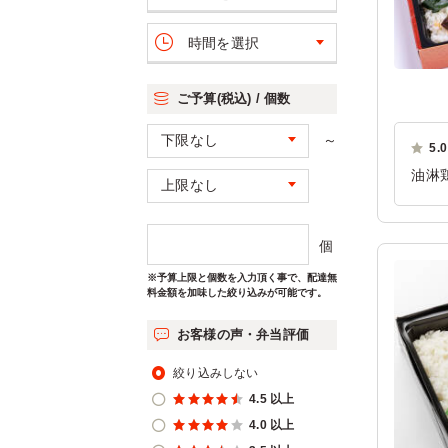
時間を選択
ご予算(税込) / 個数
～
5.0
油淋
み、
ただ
個
ご利
※予算上限と個数を入力頂く事で、配達無
料金額を加味した絞り込みが可能です。
お客様の声・弁当評価
絞り込みしない
4.5 以上
4.0 以上