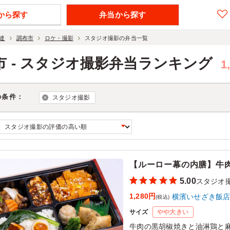
から探す
弁当から探す
達
調布市
ロケ・撮影
スタジオ撮影の弁当一覧
市 - スタジオ撮影弁当ランキング
1
の条件：
スタジオ撮影
【ルーロー幕の内膳】牛
5.00
スタジオ
1,280円
横濱いせざき飯
(税込)
サイズ
やや大きい
牛肉の黒胡椒焼きと油淋鶏と