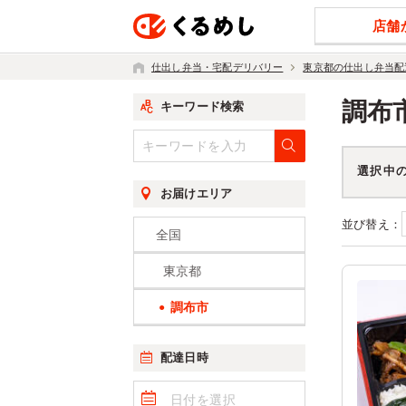
店舗
仕出し弁当・宅配デリバリー
東京都の仕出し弁当配
調布
キーワード検索
選択中
お届けエリア
並び替え：
全国
東京都
調布市
配達日時