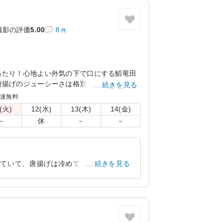
撮影の評価
5.00
8
件
ったり！心地よい外気の下で口にする鯖竜田
唐揚げのジューシーさは格別。アスパラの塩
続きを見る
付けが癒しを与えてくれます。さらに彩り豊
配達無料
お口の中で広がり、満足感を一層引き立てま
(火)
12(水)
13(木)
14(金)
－
休
－
－
れていて、唐揚げは冷めてもジューシーさ
続きを見る
満足のメニューでした。
東京都世田谷区野沢
2026/06/15