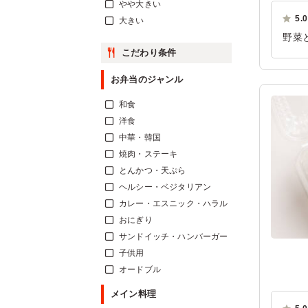
やや大きい
5.0
大きい
野菜
こだわり条件
り美
ご利
お弁当のジャンル
和食
洋食
中華・韓国
焼肉・ステーキ
とんかつ・天ぷら
ヘルシー・ベジタリアン
カレー・エスニック・ハラル
おにぎり
サンドイッチ・ハンバーガー
子供用
オードブル
メイン料理