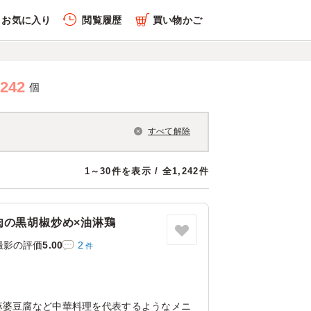
お気に入り
閲覧履歴
買い物かご
,242
個
すべて解除
1～30件を表示 / 全1,242件
肉の黒胡椒炒め×油淋鶏
撮影の評価
5.00
2
件
店
麻婆豆腐など中華料理を代表するようなメニ