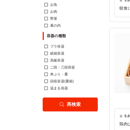
5.0
お魚
朝食
お肉
もお
野菜
ご利
幕の内
容器の種類
プラ容器
紙箱容器
高級容器
二段・三段容器
丼ぶり・重
回収容器(重箱)
温まる容器
再検索
5.0
鶏肉