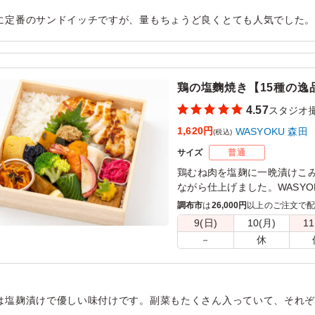
に定番のサンドイッチですが、量もちょうど良くとても人気でした
いしかったです。手軽に頼めてコスパもいいのでまた頼みたいと思
用シーン：
ロケ・撮影
›
スタジオ撮影
鶏の塩麴焼き【15種の逸
4.57
スタジオ
1,620円
WASYOKU 森田
(税込)
サイズ
普通
鶏むね肉を塩麹に一晩漬けこ
ながら仕上げました。WASY
コシヒカリ。召し上がってい
調布市
は
26,000円
以上のご注文で
ていただけると思います。15
9(日)
10(月)
11
さい。会議などに最適です。
－
休
は塩麹漬けで優しい味付けです。副菜もたくさん入っていて、それ