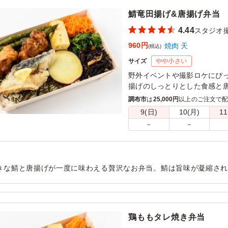
鯖竜田揚げ&唐揚げ弁当
4.44
スタジオ
960円
焼肉 天
(税込)
サイズ
やや小さい
野外イベントや撮影ロケにぴ
揚げのしっとりとした食感と
焼きと共に味わう、素朴な味
調布市
は
25,000円
以上のご注文で
かなひじき煮や人参ナムルが
9(日)
10(月)
11
す。
－
－
きな鯖と唐揚げが一度に味わえる贅沢なお弁当。鯖は旨味が凝縮さ
たれています。ボリューム満点でお腹いっぱい、元気がもらえる大
用シーン：
ロケ・撮影
›
スタジオ撮影
鶏ももタレ焼き弁当