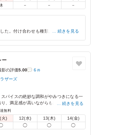
休
－
－
－
ました。付け合わせも種類があり満足感が
続きを見る
ネルギー補給ができるお弁当でした
東京都世田谷区野毛
2026/06/24
レー
撮影の評価
5.00
6
件
ブラザーズ
、スパイスの絶妙な調和がやみつきになる一
おり、満足感が高いながらもさらっとお召し
続きを見る
カレーブラザーズでも人気の商品です。
配達無料
(火)
12(水)
13(木)
14(金)
ンよりお選びください。
◯
◯
◯
◯
絡事項にご記入ください。